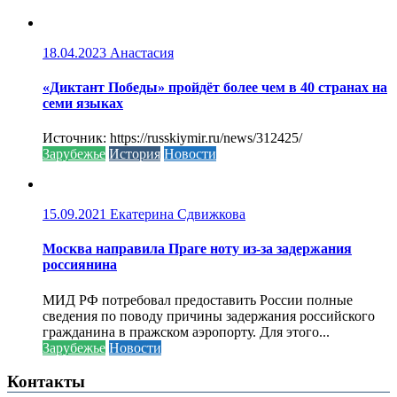
18.04.2023
Анастасия
«Диктант Победы» пройдёт более чем в 40 странах на
семи языках
Источник: https://russkiymir.ru/news/312425/
Зарубежье
История
Новости
15.09.2021
Екатерина Сдвижкова
Москва направила Праге ноту из-за задержания
россиянина
МИД РФ потребовал предоставить России полные
сведения по поводу причины задержания российского
гражданина в пражском аэропорту. Для этого...
Зарубежье
Новости
Контакты