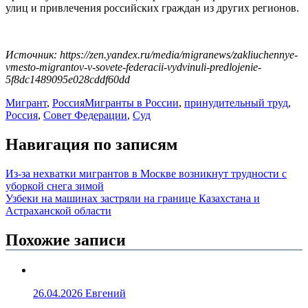
улиц и привлечения российских граждан из других регионов.
Источник: https://zen.yandex.ru/media/migranews/zakliuchennye-
vmesto-migrantov-v-sovete-federacii-vydvinuli-predlojenie-
5f8dc1489095e028cddf60dd
Мигрант
,
Россия
Мигранты в России
,
принудительный труд
,
Россия
,
Совет Федерации
,
Суд
Навигация по записям
Из-за нехватки мигрантов в Москве возникнут трудности с
уборкой снега зимой
Узбеки на машинах застряли на границе Казахстана и
Астраханской области
Похожие записи
26.04.2026
Евгений