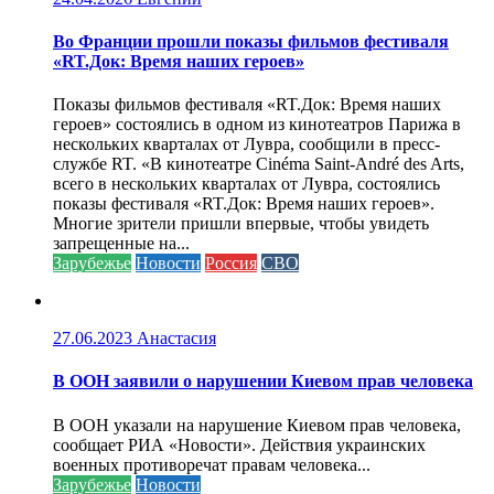
Во Франции прошли показы фильмов фестиваля
«RT.Док: Время наших героев»
Показы фильмов фестиваля «RT.Док: Время наших
героев» состоялись в одном из кинотеатров Парижа в
нескольких кварталах от Лувра, сообщили в пресс-
службе RT. «В кинотеатре Cinéma Saint-André des Arts,
всего в нескольких кварталах от Лувра, состоялись
показы фестиваля «RT.Док: Время наших героев».
Многие зрители пришли впервые, чтобы увидеть
запрещенные на...
Зарубежье
Новости
Россия
СВО
27.06.2023
Анастасия
В ООН заявили о нарушении Киевом прав человека
В ООН указали на нарушение Киевом прав человека,
сообщает РИА «Новости». Действия украинских
военных противоречат правам человека...
Зарубежье
Новости