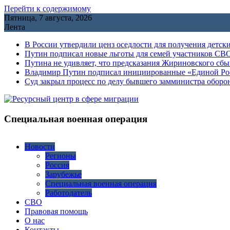
Перейти к содержимому
Пятница, 7 августа, 2026
Лента
В России утвердили ценз оседлости для получения детск
Путин подписал новые льготы для семей участников СВО
Путина не удивляет, что предсказания Жириновского сб
Владимир Путин подписал инициированные «Единой Росс
Cуд закрыл процесс по делу бывшего замминистра обор
Специальная военная операция
Новости
Регионы
Россия
Зарубежье
Специальная военная операция
Работодатель
СВО
Правовая помощь
О нас
Контакты