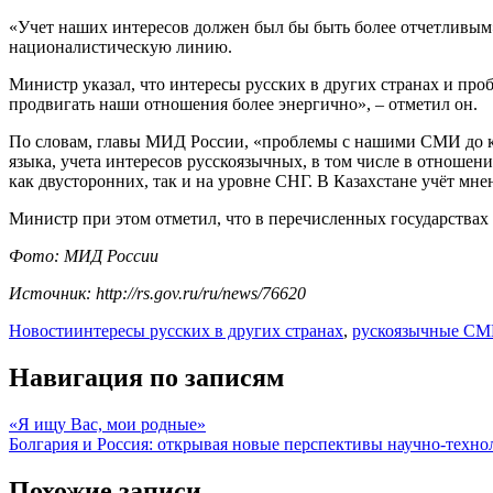
«Учет наших интересов должен был бы быть более отчетливым»
националистическую линию.
Министр указал, что интересы русских в других странах и п
продвигать наши отношения более энергично», – отметил он.
По словам, главы МИД России, «проблемы с нашими СМИ до ко
языка, учета интересов русскоязычных, в том числе в отношен
как двусторонних, так и на уровне СНГ. В Казахстане учёт мне
Министр при этом отметил, что в перечисленных государствах
Фото: МИД России
Источник: http://rs.gov.ru/ru/news/76620
Новости
интересы русских в других странах
,
рускоязычные С
Навигация по записям
«Я ищу Вас, мои родные»
Болгария и Россия: открывая новые перспективы научно-техно
Похожие записи