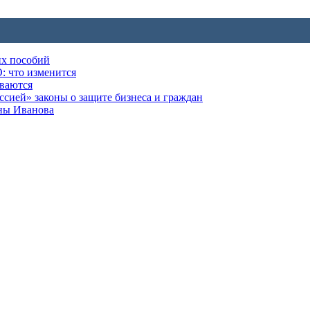
их пособий
: что изменится
ываются
ией» законы о защите бизнеса и граждан
оны Иванова