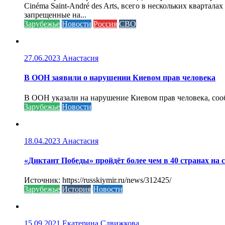
Cinéma Saint-André des Arts, всего в нескольких кварта
запрещенные на...
Зарубежье
Новости
Россия
СВО
27.06.2023
Анастасия
В ООН заявили о нарушении Киевом прав человека
В ООН указали на нарушение Киевом прав человека, соо
Зарубежье
Новости
18.04.2023
Анастасия
«Диктант Победы» пройдёт более чем в 40 странах на 
Источник: https://russkiymir.ru/news/312425/
Зарубежье
История
Новости
15.09.2021
Екатерина Сдвижкова