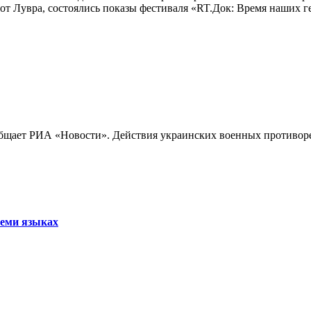
лах от Лувра, состоялись показы фестиваля «RT.Док: Время наших
бщает РИА «Новости». Действия украинских военных противореч
семи языках