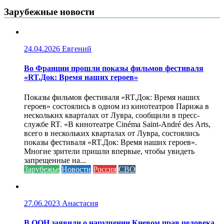
Зарубежные новости
24.04.2026
Евгений
Во Франции прошли показы фильмов фестиваля
«RT.Док: Время наших героев»
Показы фильмов фестиваля «RT.Док: Время наших
героев» состоялись в одном из кинотеатров Парижа в
нескольких кварталах от Лувра, сообщили в пресс-
службе RT. «В кинотеатре Cinéma Saint-André des Arts,
всего в нескольких кварталах от Лувра, состоялись
показы фестиваля «RT.Док: Время наших героев».
Многие зрители пришли впервые, чтобы увидеть
запрещенные на...
Зарубежье
Новости
Россия
СВО
27.06.2023
Анастасия
В ООН заявили о нарушении Киевом прав человека