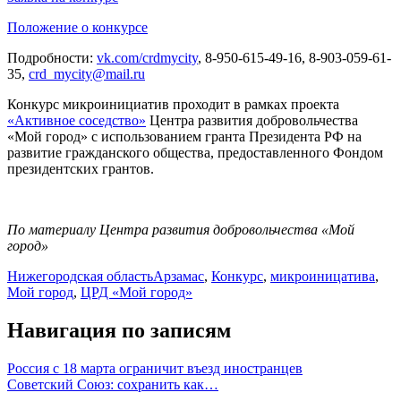
Положение о конкурсе
Подробности:
vk.com/crdmycity
, 8-950-615-49-16, 8-903-059-61-
35,
crd_mycity@mail.ru
Конкурс микроинициатив проходит в рамках проекта
«Активное соседство»
Центра развития добровольчества
«Мой город» с использованием гранта Президента РФ на
развитие гражданского общества, предоставленного Фондом
президентских грантов.
По материалу Центра развития добровольчества «Мой
город»
Нижегородская область
Арзамас
,
Конкурс
,
микроиницатива
,
Мой город
,
ЦРД «Мой город»
Навигация по записям
Россия с 18 марта ограничит въезд иностранцев
Советский Союз: сохранить как…