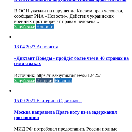
В ООН указали на нарушение Киевом прав человека,
сообщает РИА «Новости». Действия украинских
военных противоречат правам человека...
Зарубежье
Новости
18.04.2023
Анастасия
«Диктант Победы» пройдёт более чем в 40 странах на
семи языках
Источник: https://russkiymir.ru/news/312425/
Зарубежье
История
Новости
15.09.2021
Екатерина Сдвижкова
Москва направила Праге ноту из-за задержания
россиянина
МИД РФ потребовал предоставить России полные