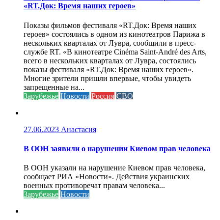
«RT.Док: Время наших героев»
Показы фильмов фестиваля «RT.Док: Время наших
героев» состоялись в одном из кинотеатров Парижа в
нескольких кварталах от Лувра, сообщили в пресс-
службе RT. «В кинотеатре Cinéma Saint-André des Arts,
всего в нескольких кварталах от Лувра, состоялись
показы фестиваля «RT.Док: Время наших героев».
Многие зрители пришли впервые, чтобы увидеть
запрещенные на...
Зарубежье
Новости
Россия
СВО
27.06.2023
Анастасия
В ООН заявили о нарушении Киевом прав человека
В ООН указали на нарушение Киевом прав человека,
сообщает РИА «Новости». Действия украинских
военных противоречат правам человека...
Зарубежье
Новости