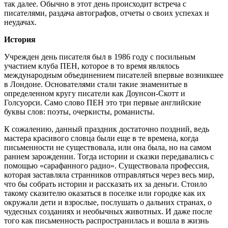
так далее. Обычно в этот день происходит встреча с
писателями, раздача автографов, отчеты о своих успехах и
неудачах.
История
Учрежден день писателя был в 1986 году с посильным
участием клуба ПЕН, которое в то время являлось
международным объединением писателей впервые возникшее
в Лондоне. Основателями стали такие знаменитые в
определенном кругу писатели как Доунсон-Скотт и
Голсуорси. Само слово ПЕН это три первые английские
буквы слов: поэты, очеркисты, романисты.
К сожалению, данный праздник достаточно поздний, ведь
мастера красивого словца были еще в те времена, когда
письменности не существовала, или она была, но на самом
раннем зарождении. Тогда истории и сказки передавались с
помощью «сарафанного радио». Существовала профессия,
которая заставляла странников отправляться через весь мир,
что бы собрать истории и рассказать их за деньги. Стоило
такому сказителю оказаться в поселке или городке как их
окружали дети и взрослые, послушать о дальних странах, о
чудесных созданиях и необычных животных. И даже после
того как письменность распространилась и вошла в жизнь