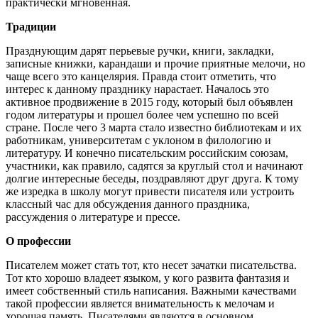
практически мгновенная.
Традиции
Празднующим дарят перьевые ручки, книги, закладки,
записные книжки, карандаши и прочие приятные мелочи, но
чаще всего это канцелярия. Правда стоит отметить, что
интерес к данному празднику нарастает. Началось это
активное продвижение в 2015 году, который был объявлен
годом литературы и прошел более чем успешно по всей
стране. После чего 3 марта стало известно библиотекам и их
работникам, университетам с уклоном в филологию и
литературу. И конечно писательским российским союзам,
участники, как правило, садятся за круглый стол и начинают
долгие интересные беседы, поздравляют друг друга. К тому
же изредка в школу могут привести писателя или устроить
классный час для обсуждения данного праздника,
рассуждения о литературе и прессе.
О профессии
Писателем может стать тот, кто несет зачатки писательства.
Тот кто хорошо владеет языком, у кого развита фантазия и
имеет собственный стиль написания. Важными качествами
такой профессии является внимательность к мелочам и
хорошая память. Писателями являются в основном