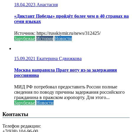
18.04.2023
Анастасия
«Диктант Победы» пройдёт более чем в 40 странах на
семи языках
Источник: https://russkiymir.ru/news/312425/
Зарубежье
История
Новости
15.09.2021
Екатерина Сдвижкова
Москва направила Праге ноту из-за задержания
россиянина
МИД РФ потребовал предоставить России полные
сведения по поводу причины задержания российского
гражданина в пражском аэропорту. Для этого...
Зарубежье
Новости
Контакты
Телефон редакции:
+7(938) 104-96-00