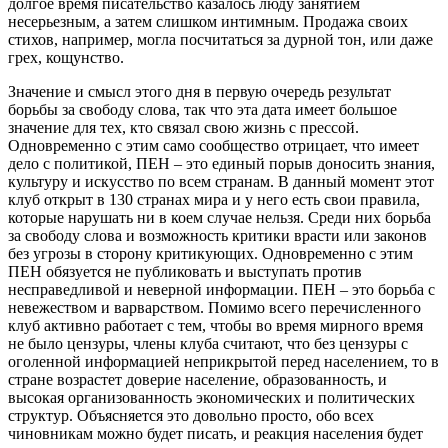
долгое время писательство казалось люду занятием
несерьезным, а затем слишком интимным. Продажа своих
стихов, например, могла посчитаться за дурной тон, или даже
грех, кощунство.
Значение и смысл этого дня в первую очередь результат
борьбы за свободу слова, так что эта дата имеет большое
значение для тех, кто связал свою жизнь с прессой.
Одновременно с этим само сообщество отрицает, что имеет
дело с политикой, ПЕН – это единый порыв доносить знания,
культуру и искусство по всем странам. В данный момент этот
клуб открыт в 130 странах мира и у него есть свои правила,
которые нарушать ни в коем случае нельзя. Среди них борьба
за свободу слова и возможность критики врасти или законов
без угрозы в сторону критикующих. Одновременно с этим
ПЕН обязуется не публиковать и выступать против
несправедливой и неверной информации. ПЕН – это борьба с
невежеством и варварством. Помимо всего перечисленного
клуб активно работает с тем, чтобы во время мирного время
не было цензуры, члены клуба считают, что без цензуры с
оголенной информацией неприкрытой перед населением, то в
стране возрастет доверие население, образованность, и
высокая организованность экономических и политических
структур. Объясняется это довольно просто, обо всех
чиновникам можно будет писать, и реакция населения будет