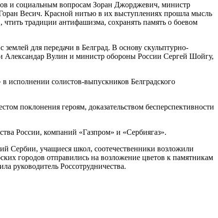
ранов и социальным вопросам Зоран Джорджевич, министр
 Горан Весич. Красной нитью в их выступлениях прошла мысль
 чтить традиции антифашизма, сохранять память о боевом
землей для передачи в Белград. В основу скульптурно-
и Александар Вулин и министр обороны России Сергей Шойгу,
и» в исполнении солистов-выпускников Белградского
естом поклонения героям, доказательством бесперспективности
ства России, компаний «Газпром» и «Сербиягаз».
ий Сербии, учащиеся школ, соотечественники возложили
ских городов отправились на возложение цветов к памятникам
ила руководитель Россотрудничества.