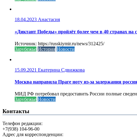
18.04.2023
Анастасия
«Диктант Победы» пройдёт более чем в 40 странах на 
Источник: https://russkiymir.ru/news/312425/
Зарубежье
История
Новости
15.09.2021
Екатерина Сдвижкова
Москва направила Праге ноту из-за задержания росси
МИД РФ потребовал предоставить России полные сведени
Зарубежье
Новости
Контакты
Телефон редакции:
+7(938) 104-96-00
Адрес для корреспонденции: