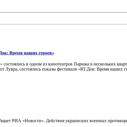
ок: Время наших героев»
 состоялись в одном из кинотеатров Парижа в нескольких кварт
лах от Лувра, состоялись показы фестиваля «RT.Док: Время наших
бщает РИА «Новости». Действия украинских военных противореч