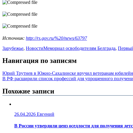
Источник:
http://rs.gov.ru/%20/news/63797
Зарубежье
,
Новости
Мемориал освободителям Белграда
,
Первый
Навигация по записям
Юрий Трутнев в Южно-Сахалинске вручил ветеранам юбилейн
В РФ расширили список профессий для упрощенного получени
Похожие записи
26.04.2026
Евгений
В России утвердили ценз оседлости для получения дет