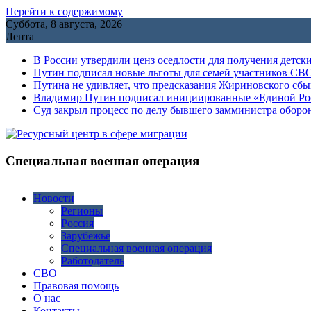
Перейти к содержимому
Суббота, 8 августа, 2026
Лента
В России утвердили ценз оседлости для получения детск
Путин подписал новые льготы для семей участников СВО
Путина не удивляет, что предсказания Жириновского сб
Владимир Путин подписал инициированные «Единой Росс
Cуд закрыл процесс по делу бывшего замминистра обор
Специальная военная операция
Новости
Регионы
Россия
Зарубежье
Специальная военная операция
Работодатель
СВО
Правовая помощь
О нас
Контакты