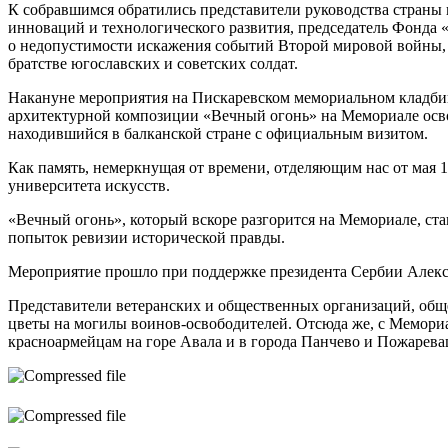
К собравшимся обратились представители руководства страны 
инноваций и технологического развития, председатель Фонда 
о недопустимости искажения событий Второй мировой войны, о
братстве югославских и советских солдат.
Накануне мероприятия на Пискаревском мемориальном кладбище
архитектурной композиции «Вечный огонь» на Мемориале осв
находившийся в балканской стране с официальным визитом.
Как память, немеркнущая от времени, отделяющим нас от мая 
университета искусств.
«Вечный огонь», который вскоре разгорится на Мемориале, ст
попыток ревизии исторической правды.
Мероприятие прошло при поддержке президента Сербии Алексан
Представители ветеранских и общественных организаций, общ
цветы на могилы воинов-освободителей. Отсюда же, с Мемори
красноармейцам на горе Авала и в города Панчево и Пожаревац