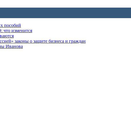
их пособий
: что изменится
ываются
ией» законы о защите бизнеса и граждан
оны Иванова