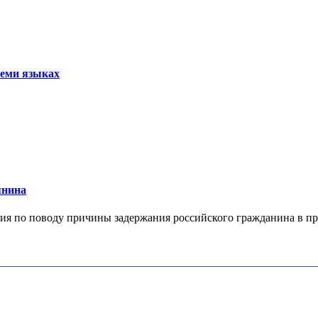
семи языках
янина
я по поводу причины задержания российского гражданина в праж