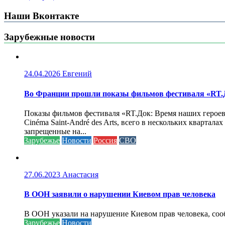
Наши Вконтакте
Зарубежные новости
24.04.2026
Евгений
Во Франции прошли показы фильмов фестиваля «RT.Д
Показы фильмов фестиваля «RT.Док: Время наших героев»
Cinéma Saint-André des Arts, всего в нескольких кварта
запрещенные на...
Зарубежье
Новости
Россия
СВО
27.06.2023
Анастасия
В ООН заявили о нарушении Киевом прав человека
В ООН указали на нарушение Киевом прав человека, соо
Зарубежье
Новости