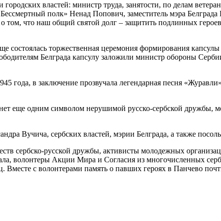
и городских властей: министр труда, занятости, по делам вете
«Бессмертный полк» Ненад Попович, заместитель мэра Белграда
 том, что наш общий святой долг – защитить подлинных героев,
 состоялась торжественная церемония формирования капсулы с 
ободителям Белграда капсулу заложили министр обороны Серби
1945 года, в заключение прозвучала легендарная песня «Журавл
анет еще одним символом нерушимой русско-сербской дружбы, м
дра Вучича, сербских властей, мэрии Белграда, а также посоль
еств сербско-русской дружбы, активисты молодежных организац
ала, волонтеры Акции Мира и Согласия из многочисленных серб
. Вместе с волонтерами память о павших героях в Панчево почт