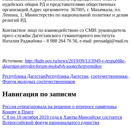
иудейских общин РД и представителями общественных
организаций.Адрес оргкомитета: 367005, г. Махачкала, пл.
Ленина, 1, Министерство по национальной политике и делам
религий РД.
Контактное лицо по взаимодействию со СМИ: руководитель
пресс-службы Дагестанского гуманитарного института
Наталия Раджабова – 8 988 264 76 56, е-mail: pressadgi@mail.ru
Источник:
http://fadn.gov.ru/news/2019/09/13/3949-v-respublike-
dagestan-proydet-forum-molodyh-sootechestvennikov
Республика Дагестан
Республика Дагестан
,
соотечественники
,
Форум молодых соотечественников
Навигация по записям
Россия отреагировала на решение о переносе памятника
Коневу в Праге
С 8 по 10 октября 2019 года в Ханты-Мансийске состоится
Всероссийский форум национального единства