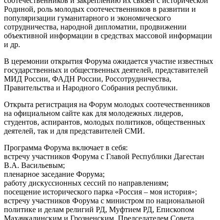
соотечественников и закреплению их связей с исторической
Родиной, роль молодых соотечественников в развитии и
популяризации гуманитарного и экономического
сотрудничества, народной дипломатии, продвижении
объективной информации в средствах массовой информации
и др.
В церемонии открытия Форума ожидается участие известных
государственных и общественных деятелей, представителей
МИД России, ФАДН России, Россотрудничества,
Правительства и Народного Собрания республики.
Открыта регистрация на Форум молодых соотечественников
на официальном сайте как для молодежных лидеров,
студентов, аспирантов, молодых политиков, общественных
деятелей, так и для представителей СМИ.
Программа Форума включает в себя:
встречу участников Форума с Главой Республики Дагестан
В.А. Васильевым;
пленарное заседание Форума;
работу дискуссионных сессий по направлениям;
посещение исторического парка «Россия – моя история»;
встречу участников Форума с министром по национальной
политике и делам религий РД, Муфтием РД, Епископом
Махачкалинским и Грозненским, Председателем Совета