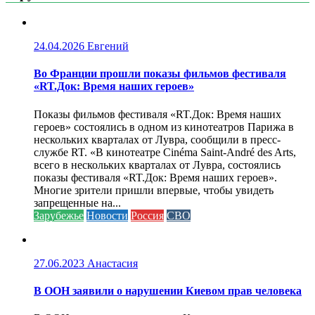
24.04.2026
Евгений
Во Франции прошли показы фильмов фестиваля
«RT.Док: Время наших героев»
Показы фильмов фестиваля «RT.Док: Время наших
героев» состоялись в одном из кинотеатров Парижа в
нескольких кварталах от Лувра, сообщили в пресс-
службе RT. «В кинотеатре Cinéma Saint-André des Arts,
всего в нескольких кварталах от Лувра, состоялись
показы фестиваля «RT.Док: Время наших героев».
Многие зрители пришли впервые, чтобы увидеть
запрещенные на...
Зарубежье
Новости
Россия
СВО
27.06.2023
Анастасия
В ООН заявили о нарушении Киевом прав человека