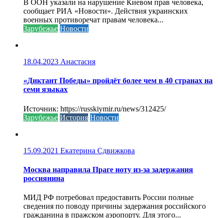
В ООН указали на нарушение Киевом прав человека,
сообщает РИА «Новости». Действия украинских
военных противоречат правам человека...
Зарубежье
Новости
18.04.2023
Анастасия
«Диктант Победы» пройдёт более чем в 40 странах на
семи языках
Источник: https://russkiymir.ru/news/312425/
Зарубежье
История
Новости
15.09.2021
Екатерина Сдвижкова
Москва направила Праге ноту из-за задержания
россиянина
МИД РФ потребовал предоставить России полные
сведения по поводу причины задержания российского
гражданина в пражском аэропорту. Для этого...