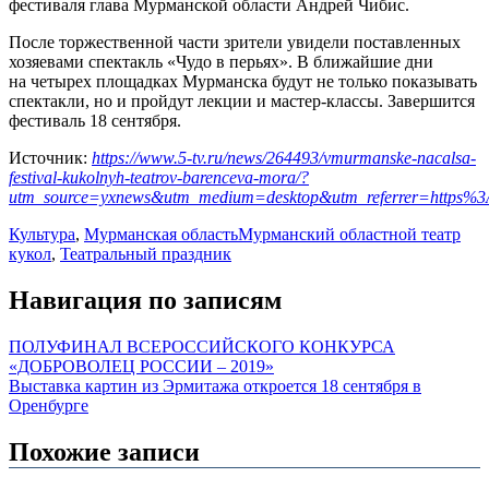
фестиваля глава Мурманской области Андрей Чибис.
После торжественной части зрители увидели поставленных
хозяевами спектакль «Чудо в перьях». В ближайшие дни
на четырех площадках Мурманска будут не только показывать
спектакли, но и пройдут лекции и мастер-классы. Завершится
фестиваль 18 сентября.
Источник:
https://www.5-tv.ru/news/264493/vmurmanske-nacalsa-
festival-kukolnyh-teatrov-barenceva-mora/?
utm_source=yxnews&utm_medium=desktop&utm_referrer=https
Культура
,
Мурманская область
Мурманский областной театр
кукол
,
Театральный праздник
Навигация по записям
ПОЛУФИНАЛ ВСЕРОССИЙСКОГО КОНКУРСА
«ДОБРОВОЛЕЦ РОССИИ – 2019»
Выставка картин из Эрмитажа откроется 18 сентября в
Оренбурге
Похожие записи