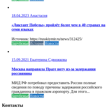
18.04.2023
Анастасия
«Диктант Победы» пройдёт более чем в 40 странах на
семи языках
Источник: https://russkiymir.ru/news/312425/
Зарубежье
История
Новости
15.09.2021
Екатерина Сдвижкова
Москва направила Праге ноту из-за задержания
россиянина
МИД РФ потребовал предоставить России полные
сведения по поводу причины задержания российского
гражданина в пражском аэропорту. Для этого...
Зарубежье
Новости
Контакты