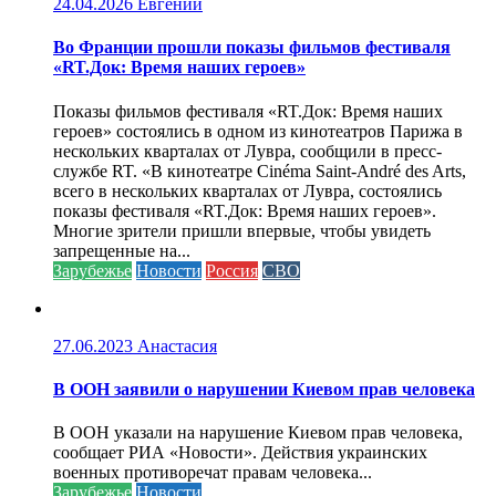
24.04.2026
Евгений
Во Франции прошли показы фильмов фестиваля
«RT.Док: Время наших героев»
Показы фильмов фестиваля «RT.Док: Время наших
героев» состоялись в одном из кинотеатров Парижа в
нескольких кварталах от Лувра, сообщили в пресс-
службе RT. «В кинотеатре Cinéma Saint-André des Arts,
всего в нескольких кварталах от Лувра, состоялись
показы фестиваля «RT.Док: Время наших героев».
Многие зрители пришли впервые, чтобы увидеть
запрещенные на...
Зарубежье
Новости
Россия
СВО
27.06.2023
Анастасия
В ООН заявили о нарушении Киевом прав человека
В ООН указали на нарушение Киевом прав человека,
сообщает РИА «Новости». Действия украинских
военных противоречат правам человека...
Зарубежье
Новости