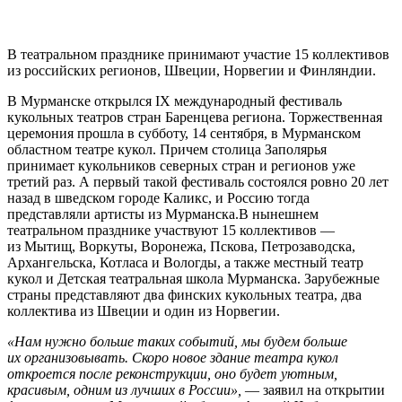
В театральном празднике принимают участие 15 коллективов
из российских регионов, Швеции, Норвегии и Финляндии.
В Мурманске открылся IX международный фестиваль
кукольных театров стран Баренцева региона. Торжественная
церемония прошла в субботу, 14 сентября, в Мурманском
областном театре кукол. Причем столица Заполярья
принимает кукольников северных стран и регионов уже
третий раз. А первый такой фестиваль состоялся ровно 20 лет
назад в шведском городе Каликс, и Россию тогда
представляли артисты из Мурманска.В нынешнем
театральном празднике участвуют 15 коллективов —
из Мытищ, Воркуты, Воронежа, Пскова, Петрозаводска,
Архангельска, Котласа и Вологды, а также местный театр
кукол и Детская театральная школа Мурманска. Зарубежные
страны представляют два финских кукольных театра, два
коллектива из Швеции и один из Норвегии.
«Нам нужно больше таких событий, мы будем больше
их организовывать. Скоро новое здание театра кукол
откроется после реконструкции, оно будет уютным,
красивым, одним из лучших в России»,
— заявил на открытии