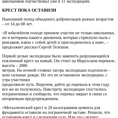
школьников поучаствовал уже в 11 экспедициях.
КРЕСТ ПОКА ОСТАВИЛИ
Нынешний поход объединил добровольцев разных возрастов
– от 14 до 68 лет.
«В юбилейном походе приняли участие не только школьники,
но и ветераны нашего движения, которые стряхнули пыль с
рюкзаков, взяли с собой детей и присоединились к нам», –
продолжает рассказ Сергей Телешов.
Первой целью экспедиции было заменить разрушающийся
поклонный крест на новый. Он стоит на Марухском перевале,
высота – 2886
метров. На ночной стоянке лагерь экспедиции подтопило –
шли сильные дожди. Но это не остановило экспедицию, с
утра участники
продолжили путь. Впрочем, дойти до перевала в этом году
все же не получилось. Навстречу экспедиции спустились
пограничники и сообщили, что перевал закрыт в связи со
штормовым предупреждением.
«Металлический крест и 20 килограммов цемента для
фундамента оставили на пограничной заставе. Решили, что
установим крест в следующем году. Или это сделают