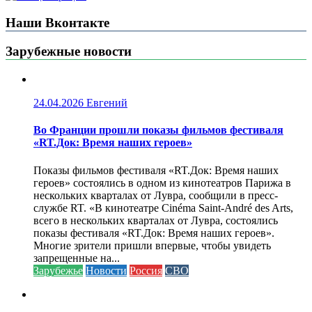
Наши Вконтакте
Зарубежные новости
24.04.2026
Евгений
Во Франции прошли показы фильмов фестиваля
«RT.Док: Время наших героев»
Показы фильмов фестиваля «RT.Док: Время наших
героев» состоялись в одном из кинотеатров Парижа в
нескольких кварталах от Лувра, сообщили в пресс-
службе RT. «В кинотеатре Cinéma Saint-André des Arts,
всего в нескольких кварталах от Лувра, состоялись
показы фестиваля «RT.Док: Время наших героев».
Многие зрители пришли впервые, чтобы увидеть
запрещенные на...
Зарубежье
Новости
Россия
СВО