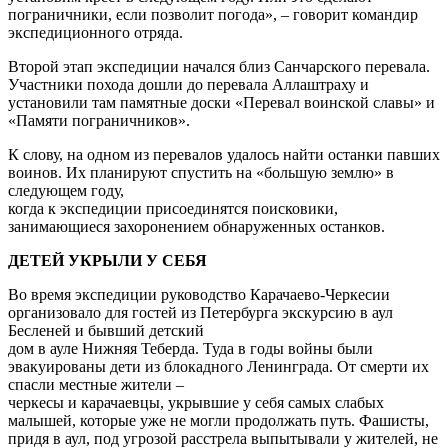
пограничники, если позволит погода», – говорит командир
экспедиционного отряда.
Второй этап экспедиции начался близ Санчарского перевала.
Участники похода дошли до перевала Аллаштраху и
установили там памятные доски «Перевал воинской славы» и
«Памяти пограничников».
К слову, на одном из перевалов удалось найти останки павших
воинов. Их планируют спустить на «большую землю» в
следующем году,
когда к экспедиции присоединятся поисковики,
занимающиеся захоронением обнаруженных останков.
ДЕТЕЙ УКРЫЛИ У СЕБЯ
Во время экспедиции руководство Карачаево-Черкесии
организовало для гостей из Петербурга экскурсию в аул
Бесленей и бывший детский
дом в ауле Нижняя Теберда. Туда в годы войны были
эвакуированы дети из блокадного Ленинграда. От смерти их
спасли местные жители –
черкесы и карачаевцы, укрывшие у себя самых слабых
малышей, которые уже не могли продолжать путь. Фашисты,
придя в аул, под угрозой расстрела выпытывали у жителей, не