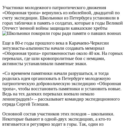
Участники молодежного патриотического движения
«Оборонная тропа» вернулись из юбилейной, двадцатой по
счету экспедиции. Школьники из Петербурга установили в
горах таблички в память о солдатах, которые в годы Великой
Отечест \венной войны защищали кавказские хребты
Еще в 80-е годы прошлого века в Карачаево-Черкесии
энтузиасты-альпинисты начали создавать мемориал
«Оборонная тропа» протяженностью около 40 км. На горных
перевалах, где шли кровопролитные бои с немцами,
активисты устанавливали памятные знаки.
«Со временем памятники начали разрушаться, и тогда
родилась идея организовать в Петербурге молодежную
патриотическую добровольческую экспедицию «Оборонная
тропа», чтобы восстановить памятники и установить новые.
Ведь на тех далеких перевалах воевало немало
ленинградцев!» – рассказывает командир экспедиционного
отряда Сергей Телешов.
Основной состав участников этих походов – школьники.
Некоторые бывают в одной-двух экспедициях, а кто-то
втягивается и регулярно ходит в горы. Так, один из