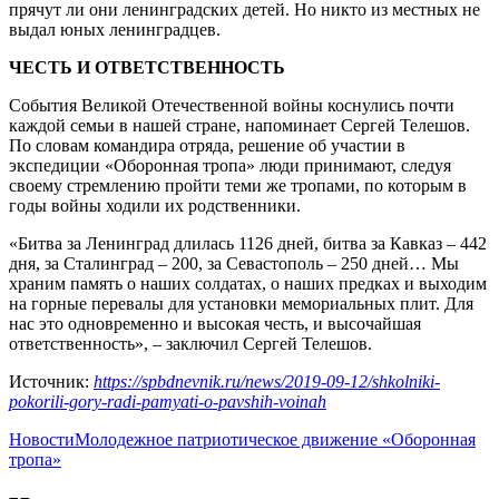
прячут ли они ленинградских детей. Но никто из местных не
выдал юных ленинградцев.
ЧЕСТЬ И ОТВЕТСТВЕННОСТЬ
События Великой Отечественной войны коснулись почти
каждой семьи в нашей стране, напоминает Сергей Телешов.
По словам командира отряда, решение об участии в
экспедиции «Оборонная тропа» люди принимают, следуя
своему стремлению пройти теми же тропами, по которым в
годы войны ходили их родственники.
«Битва за Ленинград длилась 1126 дней, битва за Кавказ – 442
дня, за Сталинград – 200, за Севастополь – 250 дней… Мы
храним память о наших солдатах, о наших предках и выходим
на горные перевалы для установки мемориальных плит. Для
нас это одновременно и высокая честь, и высочайшая
ответственность», – заключил Сергей Телешов.
Источник:
https://spbdnevnik.ru/news/2019-09-12/shkolniki-
pokorili-gory-radi-pamyati-o-pavshih-voinah
Новости
Молодежное патриотическое движение «Оборонная
тропа»