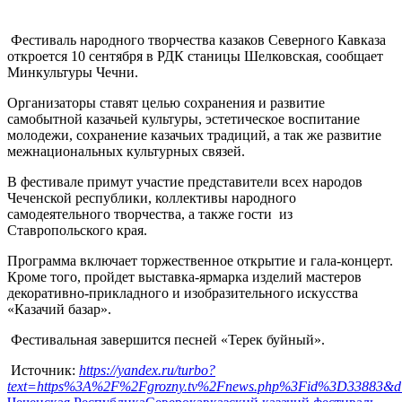
Фестиваль народного творчества казаков Северного Кавказа
откроется 10 сентября в РДК станицы Шелковская, сообщает
Минкультуры Чечни.
Организаторы ставят целью сохранения и развитие
самобытной казачьей культуры, эстетическое воспитание
молодежи, сохранение казачьих традиций, а так же развитие
межнациональных культурных связей.
В фестивале примут участие представители всех народов
Чеченской республики, коллективы народного
самодеятельного творчества, а также гости из
Ставропольского края.
Программа включает торжественное открытие и гала-концерт.
Кроме того, пройдет выставка-ярмарка изделий мастеров
декоративно-прикладного и изобразительного искусства
«Казачий базар».
Фестивальная завершится песней «Терек буйный».
Источник:
https://yandex.ru/turbo?
text=https%3A%2F%2Fgrozny.tv%2Fnews.php%3Fid%3D33883&d