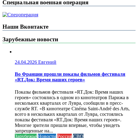
Специальная военная операция
Наши Вконтакте
Зарубежные новости
24.04.2026
Евгений
Во Франции прошли показы фильмов фестиваля
«RT.Док: Время наших героев»
Показы фильмов фестиваля «RT.Док: Время наших
героев» состоялись в одном из кинотеатров Парижа в
нескольких кварталах от Лувра, сообщили в пресс-
службе RT. «В кинотеатре Cinéma Saint-André des Arts,
всего в нескольких кварталах от Лувра, состоялись
показы фестиваля «RT.Док: Время наших героев».
Многие зрители пришли впервые, чтобы увидеть
запрещенные на...
Зарубежье
Новости
Россия
СВО