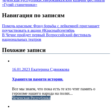
Чеченская Республика
Северокавказский казачий фестиваль
«Гуляй станичники»
Навигация по записям
Помочь красным: Фонд борьбы с лейкемией приглашает
поучаствовать в акции #Красныйсентябрь
В Чечне пройдет первый Всероссийский фестиваль
национальных театров
Похожие записи
16.01.2023
Екатерина Сдвижкова
Хранители памяти истории.
Все мы знаем, что пока есть те кто чтят память о
героизме нашего народа на полях...
Чеченская Республика