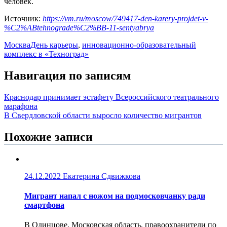
человек.
Источник:
https://vm.ru/moscow/749417-den-karery-projdet-v-
%C2%ABtehnograde%C2%BB-11-sentyabrya
Москва
День карьеры
,
инновационно-образовательный
комплекс в «Техноград»
Навигация по записям
Краснодар принимает эстафету Всероссийского театрального
марафона
В Свердловской области выросло количество мигрантов
Похожие записи
24.12.2022
Екатерина Сдвижкова
Мигрант напал с ножом на подмосковчанку ради
смартфона
В Одинцове, Московская область, правоохранители по