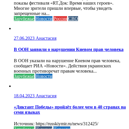
показы фестиваля «RT.Док: Время наших героев».
Многие зрители пришли впервые, чтобы увидеть
запрещенные на...
Зарубежье
Новости
Россия
СВО
27.06.2023
Анастасия
В ООН заявили о нарушении Киевом прав человека
В ООН указали на нарушение Киевом прав человека,
сообщает РИА «Новости». Действия украинских
военных противоречат правам человека...
Зарубежье
Новости
18.04.2023
Анастасия
«Диктант Победы» пройдёт более чем в 40 странах на
семи языках
Источник: https://russkiymir.ru/news/312425/
Зарубежье
История
Новости