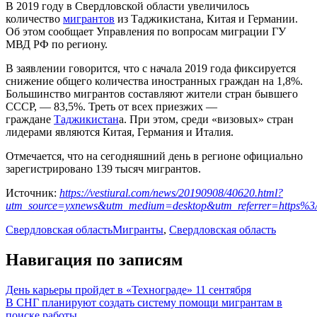
В 2019 году в Свердловской области увеличилось
количество
мигрантов
из Таджикистана, Китая и Германии.
Об этом сообщает Управления по вопросам миграции ГУ
МВД РФ по региону.
В заявлении говорится, что с начала 2019 года фиксируется
снижение общего количества иностранных граждан на 1,8%.
Большинство мигрантов составляют жители стран бывшего
СССР, — 83,5%. Треть от всех приезжих —
граждане
Таджикистан
а. При этом, среди «визовых» стран
лидерами являются Китая, Германия и Италия.
Отмечается, что на сегодняшний день в регионе официально
зарегистрировано 139 тысяч мигрантов.
Источник:
https://vestiural.com/news/20190908/40620.html?
utm_source=yxnews&utm_medium=desktop&utm_referrer=https
Свердловская область
Мигранты
,
Свердловская область
Навигация по записям
День карьеры пройдет в «Технограде» 11 сентября
В СНГ планируют создать систему помощи мигрантам в
поиске работы