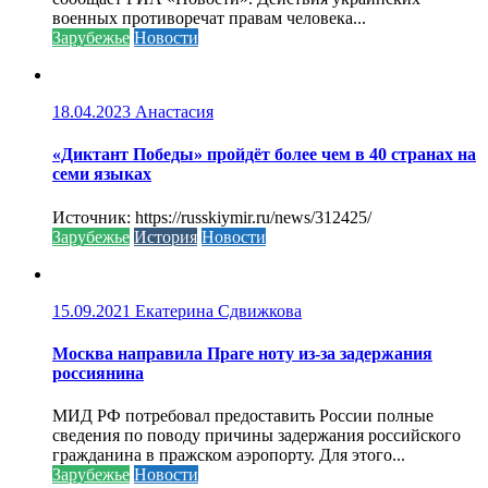
военных противоречат правам человека...
Зарубежье
Новости
18.04.2023
Анастасия
«Диктант Победы» пройдёт более чем в 40 странах на
семи языках
Источник: https://russkiymir.ru/news/312425/
Зарубежье
История
Новости
15.09.2021
Екатерина Сдвижкова
Москва направила Праге ноту из-за задержания
россиянина
МИД РФ потребовал предоставить России полные
сведения по поводу причины задержания российского
гражданина в пражском аэропорту. Для этого...
Зарубежье
Новости