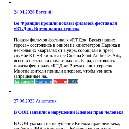
24.04.2026
Евгений
Во Франции прошли показы фильмов фестиваля
«RT.Док: Время наших героев»
Показы фильмов фестиваля «RT.Док: Время наших
героев» состоялись в одном из кинотеатров Парижа в
нескольких кварталах от Лувра, сообщили в пресс-
службе RT. «В кинотеатре Cinéma Saint-André des Arts,
всего в нескольких кварталах от Лувра, состоялись
показы фестиваля «RT.Док: Время наших героев».
Многие зрители пришли впервые, чтобы увидеть
запрещенные на...
Зарубежье
Новости
Россия
СВО
27.06.2023
Анастасия
В ООН заявили о нарушении Киевом прав человека
В ООН указали на нарушение Киевом прав человека,
сообщает РИА «Новости». Действия украинских