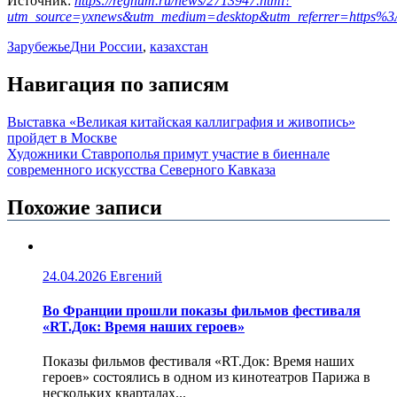
Источник:
https://regnum.ru/news/2713947.html?
utm_source=yxnews&utm_medium=desktop&utm_referrer=https
Зарубежье
Дни России
,
казахстан
Навигация по записям
Выставка «Великая китайская каллиграфия и живопись»
пройдет в Москве
Художники Ставрополья примут участие в биеннале
современного искусства Северного Кавказа
Похожие записи
24.04.2026
Евгений
Во Франции прошли показы фильмов фестиваля
«RT.Док: Время наших героев»
Показы фильмов фестиваля «RT.Док: Время наших
героев» состоялись в одном из кинотеатров Парижа в
нескольких кварталах...