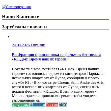
Наши Вконтакте
Зарубежные новости
24.04.2026
Евгений
Во Франции прошли показы фильмов фестиваля
«RT.Док: Время наших героев»
Показы фильмов фестиваля «RT.Док: Время наших
героев» состоялись в одном из кинотеатров Парижа в
нескольких кварталах от Лувра, сообщили в пресс-
службе RT. «В кинотеатре Cinéma Saint-André des Arts,
всего в нескольких кварталах от Лувра, состоялись
показы фестиваля «RT.Док: Время наших героев».
Многие зрители пришли впервые, чтобы увидеть
запрещенные на...
Зарубежье
Новости
Россия
СВО