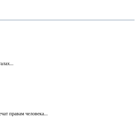
лах...
ат правам человека...