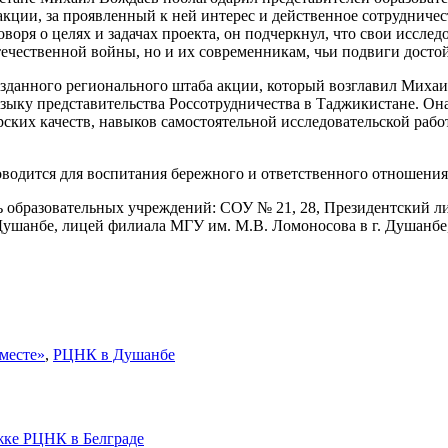
ции, за проявленный к ней интерес и действенное сотрудничест
оворя о целях и задачах проекта, он подчеркнул, что свои иссле
течественной войны, но и их современникам, чьи подвиги досто
зданного регионального штаба акции, который возглавил Михаи
зыку представительства Россотрудничества в Таджикистане. Он
ких качеств, навыков самостоятельной исследовательской рабо
одится для воспитания бережного и ответственного отношения 
 образовательных учреждений: СОУ № 21, 28, Президентский ли
ушанбе, лицей филиала МГУ им. М.В. Ломоносова в г. Душанбе,
месте»
,
РЦНК в Душанбе
жке РЦНК в Белграде