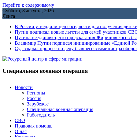
Перейти к содержимому
Суббота, 8 августа, 2026
Лента
В России утвердили ценз оседлости для получения детск
Путин подписал новые льготы для семей участников СВО
Путина не удивляет, что предсказания Жириновского сб
Владимир Путин подписал инициированные «Единой Росс
Cуд закрыл процесс по делу бывшего замминистра обор
Специальная военная операция
Новости
Регионы
Россия
Зарубежье
Специальная военная операция
Работодатель
СВО
Правовая помощь
О нас
Контакты