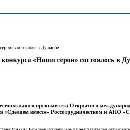
герои» состоялось в Душанбе
 конкурса «Наши герои» состоялось в Д
регионального оргкомитета Открытого международ
я «Сделаем вместе» Россотрудничеством и АНО «С
истане Михаил Вождаев поблагодарил представителей образоват