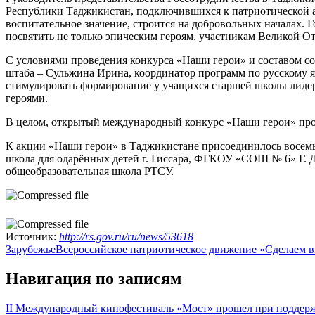
Республики Таджикистан, подключившихся к патриотической ак
воспитательное значение, строится на добровольных началах. Г
посвятить не только эпическим героям, участникам Великой О
С условиями проведения конкурса «Наши герои» и составом со
штаба – Сульжина Ирина, координатор программ по русскому я
стимулировать формирование у учащихся старшей школы лидерс
героями.
В целом, открытый международный конкурс «Наши герои» пров
К акции «Наши герои» в Таджикистане присоединилось восемь
школа для одарённых детей г. Гиссара, ФГКОУ «СОШ № 6» Г. Д
общеобразовательная школа РТСУ.
Источник:
http://rs.gov.ru/ru/news/53618
Зарубежье
Всероссийское патриотическое движение «Сделаем в
Навигация по записям
II Международный кинофестиваль «Мост» прошел при поддер