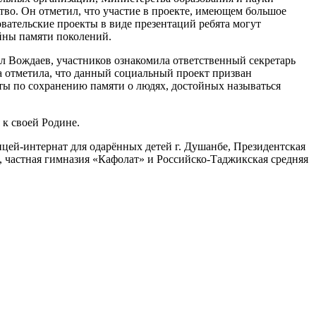
во. Он отметил, что участие в проекте, имеющем большое
довательские проекты в виде презентаций ребята могут
йны памяти поколений.
л Вождаев, участников ознакомила ответственный секретарь
а отметила, что данный социальный проект призван
ты по сохранению памяти о людях, достойных называться
к своей Родине.
цей-интернат для одарённых детей г. Душанбе, Президентская
 частная гимназия «Кафолат» и Российско-Таджикская средняя