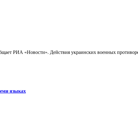
бщает РИА «Новости». Действия украинских военных противореч
семи языках