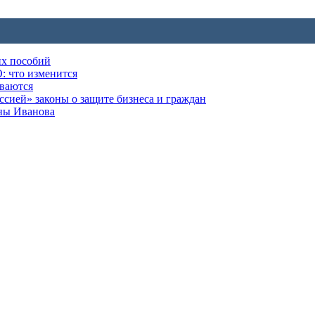
их пособий
: что изменится
ываются
ией» законы о защите бизнеса и граждан
оны Иванова