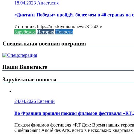
18.04.2023
Анастасия
«Диктант Победы» пройдёт более чем в 40 странах на 
Источник: https://russkiymir.ru/news/312425/
Зарубежье
История
Новости
Специальная военная операция
Наши Вконтакте
Зарубежные новости
24.04.2026
Евгений
Во Франции прошли показы фильмов фестиваля «RT.Д
Показы фильмов фестиваля «RT.Док: Время наших героев»
Cinéma Saint-André des Arts, всего в нескольких кварта