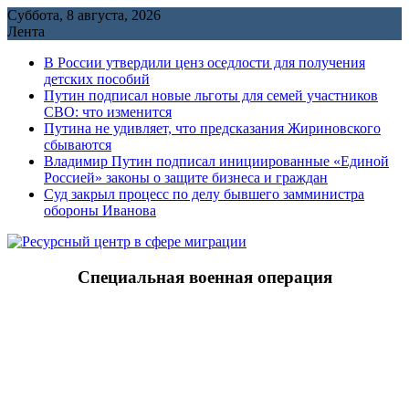
Перейти
Суббота, 8 августа, 2026
к
Лента
содержимому
В России утвердили ценз оседлости для получения
детских пособий
Путин подписал новые льготы для семей участников
СВО: что изменится
Путина не удивляет, что предсказания Жириновского
сбываются
Владимир Путин подписал инициированные «Единой
Россией» законы о защите бизнеса и граждан
Cуд закрыл процесс по делу бывшего замминистра
обороны Иванова
Специальная военная операция