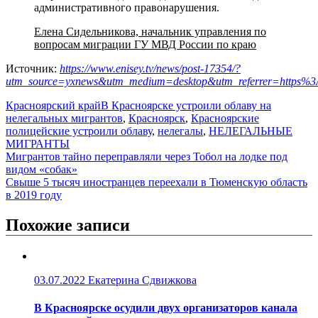
административного правонарушения.
Елена Сидельникова, начальник управления по
вопросам миграции ГУ МВД России по краю
Источник:
https://www.enisey.tv/news/post-17354/?
utm_source=yxnews&utm_medium=desktop&utm_referrer=https
Красноярский край
В Красноярске устроили облаву на
нелегальных мигрантов
,
Красноярск
,
Красноярские
полицейские устроили облаву
,
нелегалы
,
НЕЛЕГАЛЬНЫЕ
МИГРАНТЫ
Навигация
Мигрантов тайно переправляли через Тобол на лодке под
видом «собак»
по
Свыше 5 тысяч иностранцев переехали в Тюменскую область
записям
в 2019 году
Похожие записи
03.07.2022
Екатерина Сдвижкова
В Красноярске осудили двух организаторов канала