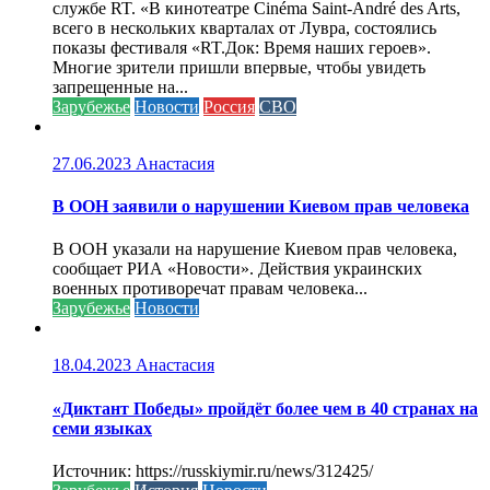
службе RT. «В кинотеатре Cinéma Saint-André des Arts,
всего в нескольких кварталах от Лувра, состоялись
показы фестиваля «RT.Док: Время наших героев».
Многие зрители пришли впервые, чтобы увидеть
запрещенные на...
Зарубежье
Новости
Россия
СВО
27.06.2023
Анастасия
В ООН заявили о нарушении Киевом прав человека
В ООН указали на нарушение Киевом прав человека,
сообщает РИА «Новости». Действия украинских
военных противоречат правам человека...
Зарубежье
Новости
18.04.2023
Анастасия
«Диктант Победы» пройдёт более чем в 40 странах на
семи языках
Источник: https://russkiymir.ru/news/312425/