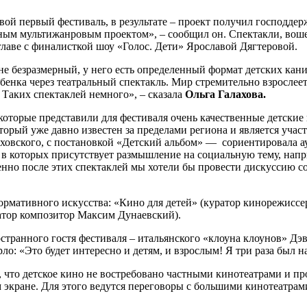
ой первый фестиваль, в результате – проект получил господдерж
ным мультижанровым проектом», – сообщил он. Спектакли, воше
главе с финалисткой шоу «Голос. Дети» Ярославой Дягтеровой.
не безразмерный, у него есть определенный формат детских каник
бенка через театральный спектакль. Мир стремительно взрослеет
 Таких спектаклей немного», – сказала
Ольга Галахова.
которые представили для фестиваля очень качественные детские 
торый уже давно известен за пределами региона и является уча
ховского, с постановкой «Детский альбом» — сориентировала а
и, в которых присутствует размышление на социальную тему, на
но после этих спектаклей мы хотели бы провести дискуссию со
ормативного искусства: «Кино для детей» (куратор кинорежиссе
атор композитор Максим Дунаевский).
ранного гостя фестиваля – итальянского «клоуна клоунов» Дэв
: «Это будет интересно и детям, и взрослым! Я три раза был на
 что детское кино не востребовано частными кинотеатрами и пр
экране. Для этого ведутся переговоры с большими кинотеатрами