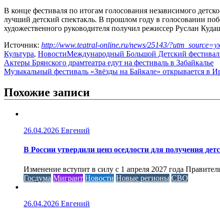
В конце фестиваля по итогам голосования независимого детск
лучший детский спектакль. В прошлом году в голосовании побе
художественного руководителя получил режиссер Руслан Куда
Источник:
http://www.teatral-online.ru/news/25143/?utm_sou
Культура
,
Новости
Международный Большой Детский фестивал
Навигация
Актеры Брянского драмтеатра едут на фестиваль в Забайкалье
Музыкальный фестиваль «Звёзды на Байкале» открывается в И
по
записям
Похожие записи
26.04.2026
Евгений
В России утвердили ценз оседлости для получения дет
Изменение вступит в силу с 1 апреля 2027 года Правител
Госдума
Мигрант
Новости
Новые регионы
СВО
26.04.2026
Евгений