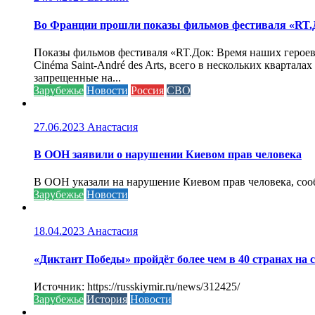
Во Франции прошли показы фильмов фестиваля «RT.Д
Показы фильмов фестиваля «RT.Док: Время наших героев»
Cinéma Saint-André des Arts, всего в нескольких кварта
запрещенные на...
Зарубежье
Новости
Россия
СВО
27.06.2023
Анастасия
В ООН заявили о нарушении Киевом прав человека
В ООН указали на нарушение Киевом прав человека, соо
Зарубежье
Новости
18.04.2023
Анастасия
«Диктант Победы» пройдёт более чем в 40 странах на 
Источник: https://russkiymir.ru/news/312425/
Зарубежье
История
Новости