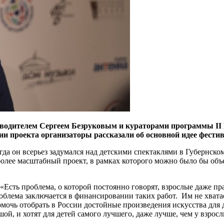
уководителем Сергеем Безруковым и кураторами программы
II
ции проекта организаторы рассказали об основной идее фестив
гда он всерьез задумался над детскими спектаклями в Губернско
более масштабный проект, в рамках которого можно было бы объе
«Есть проблема, о которой постоянно говорят, взрослые даже пр
 проблема заключается в финансировании таких работ. Им не хват
омочь отобрать в России достойные произведения искусства для
ой, и хотят для детей самого лучшего, даже лучше, чем у взрос