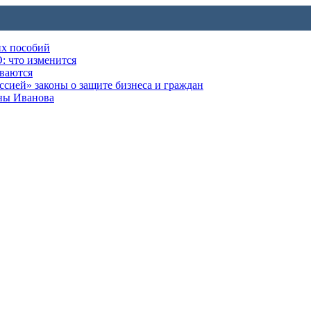
их пособий
: что изменится
ываются
ией» законы о защите бизнеса и граждан
оны Иванова