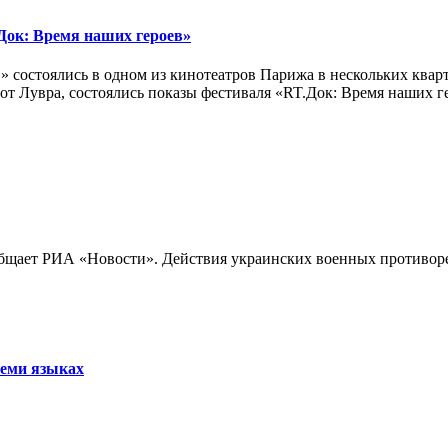
ок: Время наших героев»
 состоялись в одном из кинотеатров Парижа в нескольких кварт
лах от Лувра, состоялись показы фестиваля «RT.Док: Время наших
бщает РИА «Новости». Действия украинских военных противореч
семи языках