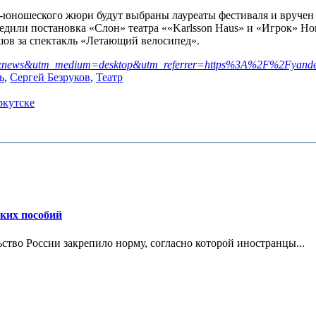
о-юношеского жюри будут выбраны лауреаты фестиваля и вручен 
дили постановка «Слон» театра ««Karlsson Haus» и «Игрок» Нов
шов за спектакль «Летающий велосипед».
rce=yxnews&utm_medium=desktop&utm_referrer=https%3A%2F%2Fyan
ь
,
Сергей Безруков
,
Театр
ркутске
ских пособий
ьство России закрепило норму, согласно которой иностранцы...