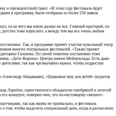
ку и президентский грант. «В этом году фестиваль будет
дшие в программу, были отобраны из более 250 заявок
ул, из-за чего мы взяли далеко не все. Главный критерий, по
, детство тоже взрослеет, а между тем мы все очень любим
постановки. Так, в программе примет участие кукольный театр
стником многих театральных фестивалей. «Также примет
удиторию Галахова. По своей тематике постановки тоже
пример, «Дети Вороны» Центра имени Мейерхольда. Есть даже
 зрителями, так как чрезвычайно важно, чтобы подростки
р Александр Абадашьян), «Цирковые шоу для детей» (куратор
ида Ларибле, единственного обладателя серебряной и золотой
 его концерте, поверьте мне, это по-настоящему смешно».
окатчиками, так как якобы не прибыльно, и фестиваль
 о том, чтобы выделить специальный день, когда в расписании