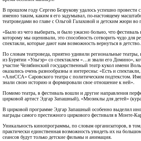
В прошлом году Сергею Безрукову удалось успешно провести св
именно таким, каким я его задумывал, по-настоящему масштаб
театроведами во главе с Ольгой Галаховой и детским жюри во 
«Было из чего выбирать, и было ужасно больно, что фестиваль 
которому мы оценивали, это способность сотворить чудо для ре
спектакли, которые дают нам возможность вернуться в детство.
По словам театроведа, приятно удивили региональные театры, 
из Бурятии «Ульгэр» со спектаклем «…и звали его Домино», ко
участие Челябинский государственный театр кукол имени Воль
оказались очень разнообразны и интересны: «Есть и спектакл
«АлиССА» Саровского театра с политическим подтекстом. Имен
знали свою историю и формировали свое отношение к ней».
Помимо театра, в фестиваль вошли и другие направления перф
цирковой артист Эдгар Запашный), «Мюзиклы для детей» (кур
В цирковой программе Эдгар Запашный особенно выделил иност
награды самого престижного циркового фестиваля в Монте-Карло
Уникальность кинопрограммы, по словам организаторов, в том,
практически единственная возможность увидеть их на большом 
сеансов будут только детские фильмы и анимация.