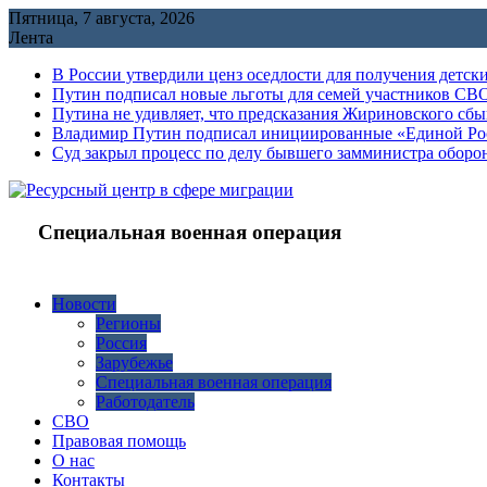
Перейти
Пятница, 7 августа, 2026
к
Лента
содержимому
В России утвердили ценз оседлости для получения детск
Путин подписал новые льготы для семей участников СВО
Путина не удивляет, что предсказания Жириновского сб
Владимир Путин подписал инициированные «Единой Росс
Cуд закрыл процесс по делу бывшего замминистра обор
Специальная военная операция
Новости
Регионы
Россия
Зарубежье
Специальная военная операция
Работодатель
СВО
Правовая помощь
О нас
Контакты