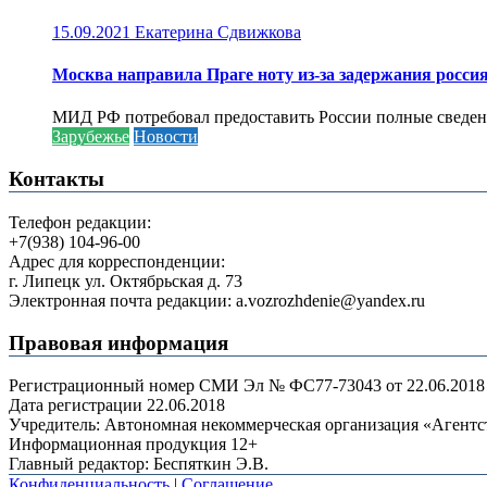
15.09.2021
Екатерина Сдвижкова
Москва направила Праге ноту из-за задержания росси
МИД РФ потребовал предоставить России полные сведени
Зарубежье
Новости
Контакты
Телефон редакции:
+7(938) 104-96-00
Адрес для корреспонденции:
г. Липецк ул. Октябрьская д. 73
Электронная почта редакции: a.vozrozhdenie@yandex.ru
Правовая информация
Регистрационный номер СМИ Эл № ФС77-73043 от 22.06.2018 г
Дата регистрации 22.06.2018
Учредитель: Автономная некоммерческая организация «Агент
Информационная продукция 12+
Главный редактор: Беспяткин Э.В.
Конфиденциальность
|
Соглашение