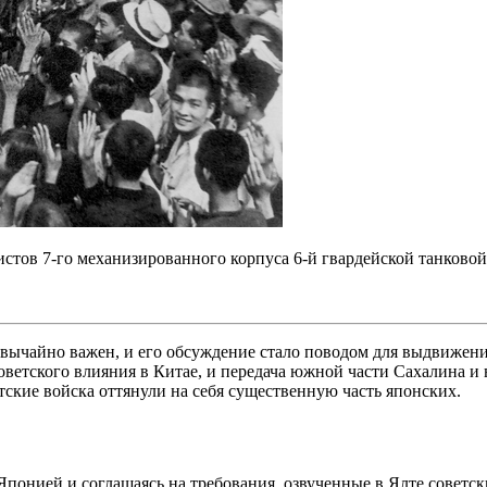
стов 7-го механизированного корпуса 6-й гвардейской танковой 
ычайно важен, и его обсуждение стало поводом для выдвижения
етского влияния в Китае, и передача южной части Сахалина и вс
тские войска оттянули на себя существенную часть японских.
 Японией и соглашаясь на требования, озвученные в Ялте совет