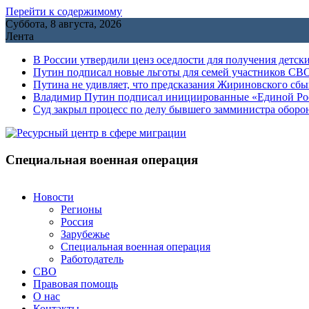
Перейти к содержимому
Суббота, 8 августа, 2026
Лента
В России утвердили ценз оседлости для получения детск
Путин подписал новые льготы для семей участников СВО
Путина не удивляет, что предсказания Жириновского сб
Владимир Путин подписал инициированные «Единой Росс
Cуд закрыл процесс по делу бывшего замминистра обор
Специальная военная операция
Новости
Регионы
Россия
Зарубежье
Специальная военная операция
Работодатель
СВО
Правовая помощь
О нас
Контакты