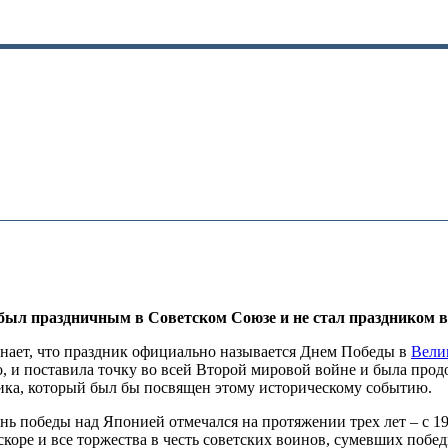
был праздничным в Советском Союзе и не стал праздником в
инает, что праздник официально называется Днем Победы в
Вели
о, и поставила точку во всей Второй мировой войне и была про
дника, который был бы посвящен этому историческому событию.
ь победы над Японией отмечался на протяжении трех лет – с 19
коре и все торжества в честь советских воинов, сумевших побед