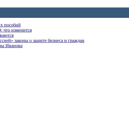
их пособий
: что изменится
ываются
ией» законы о защите бизнеса и граждан
оны Иванова