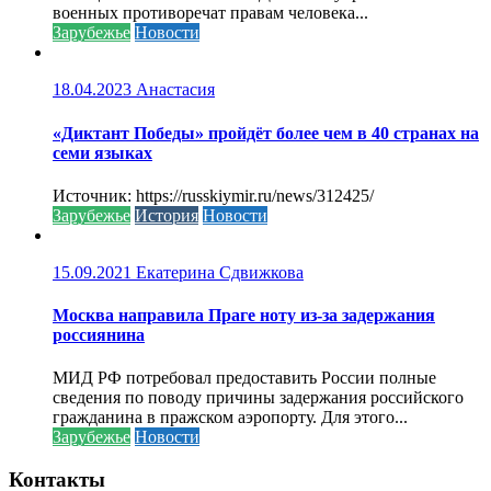
военных противоречат правам человека...
Зарубежье
Новости
18.04.2023
Анастасия
«Диктант Победы» пройдёт более чем в 40 странах на
семи языках
Источник: https://russkiymir.ru/news/312425/
Зарубежье
История
Новости
15.09.2021
Екатерина Сдвижкова
Москва направила Праге ноту из-за задержания
россиянина
МИД РФ потребовал предоставить России полные
сведения по поводу причины задержания российского
гражданина в пражском аэропорту. Для этого...
Зарубежье
Новости
Контакты