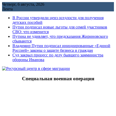
Перейти
Четверг, 6 августа, 2026
к
Лента
содержимому
В России утвердили ценз оседлости для получения
детских пособий
Путин подписал новые льготы для семей участников
СВО: что изменится
Путина не удивляет, что предсказания Жириновского
сбываются
Владимир Путин подписал инициированные «Единой
Россией» законы о защите бизнеса и граждан
Cуд закрыл процесс по делу бывшего замминистра
обороны Иванова
Специальная военная операция