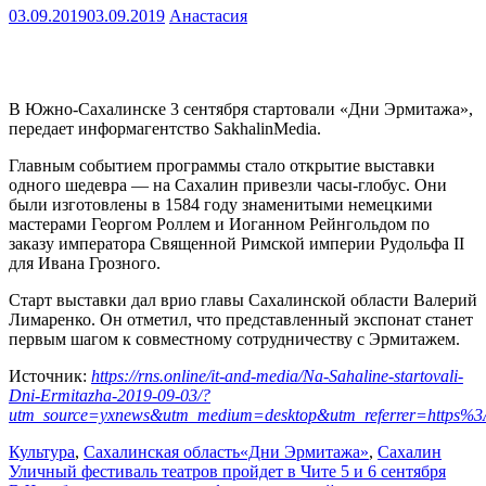
03.09.2019
03.09.2019
Анастасия
В Южно-Сахалинске 3 сентября стартовали «Дни Эрмитажа»,
передает информагентство SakhalinMedia.
Главным событием программы стало открытие выставки
одного шедевра — на Сахалин привезли часы-глобус. Они
были изготовлены в 1584 году знаменитыми немецкими
мастерами Георгом Роллем и Иоганном Рейнгольдом по
заказу императора Священной Римской империи Рудольфа II
для Ивана Грозного.
Старт выставки дал врио главы Сахалинской области Валерий
Лимаренко. Он отметил, что представленный экспонат станет
первым шагом к совместному сотрудничеству с Эрмитажем.
Источник:
https://rns.online/it-and-media/Na-Sahaline-startovali-
Dni-Ermitazha-2019-09-03/?
utm_source=yxnews&utm_medium=desktop&utm_referrer=https
Культура
,
Сахалинская область
«Дни Эрмитажа»
,
Сахалин
Навигация
Уличный фестиваль театров пройдет в Чите 5 и 6 сентября