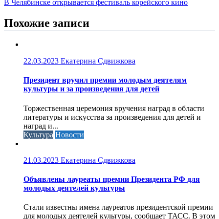
В Челябинске открывается фестиваль корейского кино
по
записям
Похожие записи
22.03.2023
Екатерина Сдвижкова
Президент вручил премии молодым деятелям
культуры и за произведения для детей
Торжественная церемония вручения наград в области
литературы и искусства за произведения для детей и
наград и...
Культура
Новости
21.03.2023
Екатерина Сдвижкова
Объявлены лауреаты премии Президента РФ для
молодых деятелей культуры
Стали известны имена лауреатов президентской премии
для молодых деятелей культуры, сообщает ТАСС. В этом