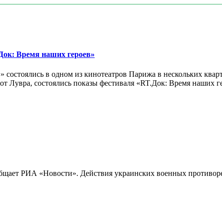
ок: Время наших героев»
 состоялись в одном из кинотеатров Парижа в нескольких кварт
лах от Лувра, состоялись показы фестиваля «RT.Док: Время наших
бщает РИА «Новости». Действия украинских военных противореч