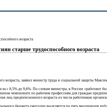
способного возраста
иян старше трудоспособного возраста
го возраста, заявил министр труда и социальной защиты Максим
осла с 8,5% до 9,6%. По словам министра, в России «работают б
денном чемпионате по рабочим профессиям для граждан предпенс
ния лиц предпенсионного возраста из числа работников органи
ального бюджета ежегодно выделяется по пять миллиардов рубле