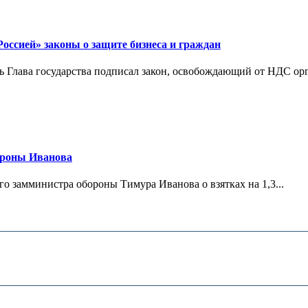
ссией» законы о защите бизнеса и граждан
Глава государства подписал закон, освобождающий от НДС орг
ороны Иванова
 замминистра обороны Тимура Иванова о взятках на 1,3...