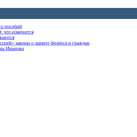
их пособий
: что изменится
ываются
ией» законы о защите бизнеса и граждан
оны Иванова