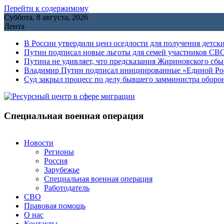
Перейти к содержимому
Суббота, 8 августа, 2026
Лента
В России утвердили ценз оседлости для получения детск
Путин подписал новые льготы для семей участников СВО
Путина не удивляет, что предсказания Жириновского сб
Владимир Путин подписал инициированные «Единой Росс
Cуд закрыл процесс по делу бывшего замминистра обор
Специальная военная операция
Новости
Регионы
Россия
Зарубежье
Специальная военная операция
Работодатель
СВО
Правовая помощь
О нас
Контакты