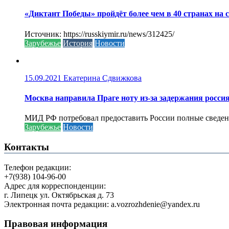
«Диктант Победы» пройдёт более чем в 40 странах на 
Источник: https://russkiymir.ru/news/312425/
Зарубежье
История
Новости
15.09.2021
Екатерина Сдвижкова
Москва направила Праге ноту из-за задержания росси
МИД РФ потребовал предоставить России полные сведени
Зарубежье
Новости
Контакты
Телефон редакции:
+7(938) 104-96-00
Адрес для корреспонденции:
г. Липецк ул. Октябрьская д. 73
Электронная почта редакции: a.vozrozhdenie@yandex.ru
Правовая информация