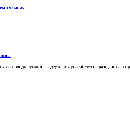
семи языках
янина
я по поводу причины задержания российского гражданина в праж