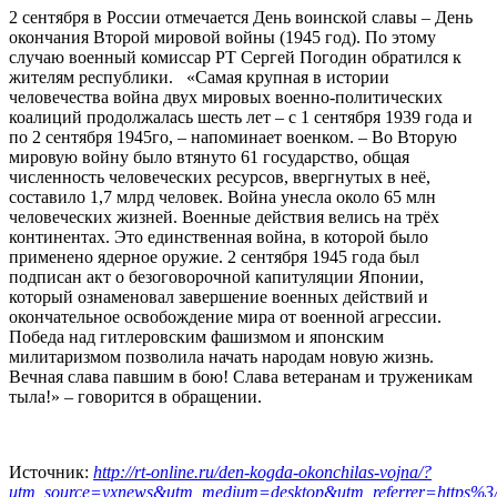
2 сентября в России отмечается День воинской славы – День
окончания Второй мировой войны (1945 год). По этому
случаю военный комиссар РТ Сергей Погодин обратился к
жителям республики. «Самая крупная в истории
человечества война двух мировых военно-­политических
коалиций продолжалась шесть лет – с 1 сентября 1939 года и
по 2 сентября 1945­го, – напоминает военком. – Во Вторую
мировую войну было втянуто 61 государство, общая
численность человеческих ресурсов, ввергнутых в неё,
составило 1,7 млрд человек. Война унесла около 65 млн
человеческих жизней. Военные действия велись на трёх
континентах. Это единственная война, в которой было
применено ядерное оружие. 2 сентября 1945 года был
подписан акт о безоговорочной капитуляции Японии,
который ознаменовал завершение военных действий и
окончательное освобождение мира от военной агрессии.
Победа над гитлеровским фашизмом и японским
милитаризмом позволила начать народам новую жизнь.
Вечная слава павшим в бою! Слава ветеранам и труженикам
тыла!» – говорится в обращении.
Источник:
http://rt-online.ru/den-kogda-okonchilas-vojna/?
utm_source=yxnews&utm_medium=desktop&utm_referrer=https