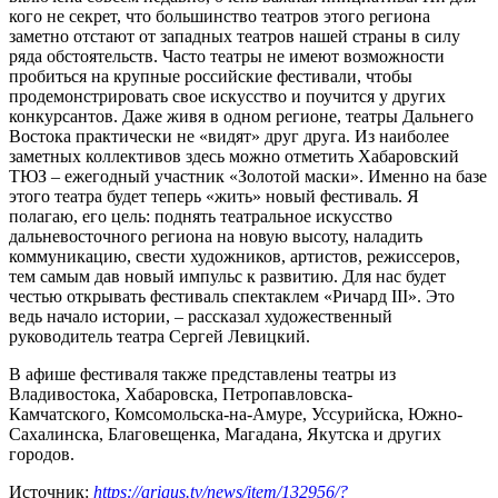
кого не секрет, что большинство театров этого региона
заметно отстают от западных театров нашей страны в силу
ряда обстоятельств. Часто театры не имеют возможности
пробиться на крупные российские фестивали, чтобы
продемонстрировать свое искусство и поучится у других
конкурсантов. Даже живя в одном регионе, театры Дальнего
Востока практически не «видят» друг друга. Из наиболее
заметных коллективов здесь можно отметить Хабаровский
ТЮЗ – ежегодный участник «Золотой маски». Именно на базе
этого театра будет теперь «жить» новый фестиваль. Я
полагаю, его цель: поднять театральное искусство
дальневосточного региона на новую высоту, наладить
коммуникацию, свести художников, артистов, режиссеров,
тем самым дав новый импульс к развитию. Для нас будет
честью открывать фестиваль спектаклем «Ричард III». Это
ведь начало истории, – рассказал художественный
руководитель театра Сергей Левицкий.
В афише фестиваля также представлены театры из
Владивостока, Хабаровска, Петропавловска-
Камчатского, Комсомольска-на-Амуре, Уссурийска, Южно-
Сахалинска, Благовещенка, Магадана, Якутска и других
городов.
Источник:
https://arigus.tv/news/item/132956/?