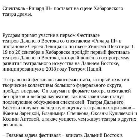
Спектакль «Ричард III» поставят на сцене Хабаровского
театра драмы.
Русдрам примет участие в первом Фестивале
театров Дальнего Востока со спектаклем «Ричард III» в
постановке Сергея Левицкого по пьесе Уильяма Шекспира. С
19 по 26 сентября в Хабаровске пройдёт первый фестиваль
театров Дальнего Востока, который вошёл в госпрограмму
развития театрального искусства на Дальнем Востоке,
инициированную в 2018 году Театром Наций.
Театральный фестиваль такого масштаба, который охватил
творческие коллективы большого федерального округа,
пройдет впервые. Он задуман в формате смотра спектаклей
без призов и выбора лауреатов, так как главными станут
последующие обсуждения спектаклей. Театры Дальнего
Востока получат экспертную оценку театральных критиков –
Жанны Зарецкой, Владимира Спешкова, Оксаны Кушляевой и
Ксении Аитовой, а также увидеть, чем живут театры в других
регионах.
– Главная задача фестиваля – вписать Дальний Восток в