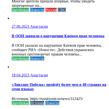
Многие зрители пришли впервые, чтобы увидеть
запрещенные на...
Зарубежье
Новости
Россия
СВО
27.06.2023
Анастасия
В ООН заявили о нарушении Киевом прав человека
В ООН указали на нарушение Киевом прав человека,
сообщает РИА «Новости». Действия украинских
военных противоречат правам человека...
Зарубежье
Новости
18.04.2023
Анастасия
«Диктант Победы» пройдёт более чем в 40 странах на
семи языках
Источник: https://russkiymir.ru/news/312425/
Зарубежье
История
Новости