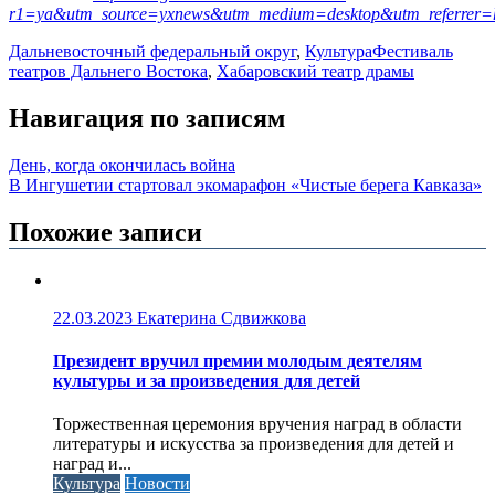
r1=ya&utm_source=yxnews&utm_medium=desktop&utm_referrer
Дальневосточный федеральный округ
,
Культура
Фестиваль
театров Дальнего Востока
,
Хабаровский театр драмы
Навигация по записям
День, когда окончилась война
В Ингушетии стартовал экомарафон «Чистые берега Кавказа»
Похожие записи
22.03.2023
Екатерина Сдвижкова
Президент вручил премии молодым деятелям
культуры и за произведения для детей
Торжественная церемония вручения наград в области
литературы и искусства за произведения для детей и
наград и...
Культура
Новости