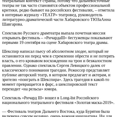
театральный контекст страны, потому что дальневосточные
театры не так часто становятся объектом профессиональной
критики, редко бывают на российских фестивалях, – отметила
в интервью журналу «ТЕАТР» театровед, руководитель
литературно-драматической части Хабаровского ТЮЗаАнна
Шавгарова.
Спектаклю Русского драмтеатра выпала почетная миссия
открывать фестиваль – «РичардаIII» бестужевцы показывают
первыми 19 сентября на сцене Хабаровского театра драмы.
Шекспир написал пьесу об абсолютном злодее, который не
остановится ни перед чем в стремлении обрести и не потерять
власть, о его кровавом восхождении на трон и безжалостном
правлении. Однако спектакль Сергея Левицкого далек от
классического понимания трагедии. Режиссер представляет
публике авторский театр, в котором предлагает и актерам, и
зрителю «поиграть в Шекспира». Здесь трагедия в какой-то
момент превращается в фарс, а шекспировский текст
переходит «на рельсы» юмора.
Спектакль «Ричард III» вошел в Long-list Российского
национального театрального фестиваля «Золотая маска-2019».
— Фестиваль театров Дальнего Востока, куда Бурятия была
включена совсем недавно, очень важная инициатива. Ни для