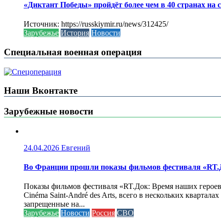
«Диктант Победы» пройдёт более чем в 40 странах на 
Источник: https://russkiymir.ru/news/312425/
Зарубежье
История
Новости
Специальная военная операция
Наши Вконтакте
Зарубежные новости
24.04.2026
Евгений
Во Франции прошли показы фильмов фестиваля «RT.Д
Показы фильмов фестиваля «RT.Док: Время наших героев»
Cinéma Saint-André des Arts, всего в нескольких кварта
запрещенные на...
Зарубежье
Новости
Россия
СВО