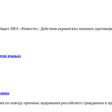
бщает РИА «Новости». Действия украинских военных противореч
семи языках
янина
я по поводу причины задержания российского гражданина в праж