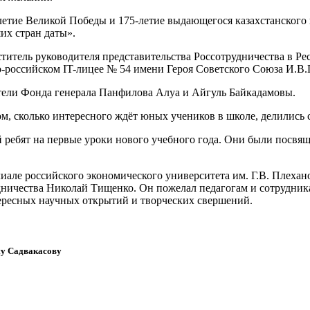
летие Великой Победы и 175-летие выдающегося казахстанского 
их стран даты».
титель руководителя представительства Россотрудничества в Ре
о-российском IT-лицее № 54 имени Героя Советского Союза И.В
тели Фонда генерала Панфилова Алуа и Айгуль Байкадамовы.
ом, сколько интересного ждёт юных учеников в школе, делились
й ребят на первые уроки нового учебного года. Они были посв
але российского экономического университета им. Г.В. Плехано
удничества Николай Тищенко. Он пожелал педагогам и сотрудник
ресных научных открытий и творческих свершений.
му Садвакасову