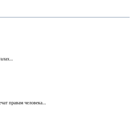
лах...
ат правам человека...