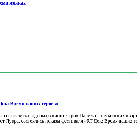
семи языках
ок: Время наших героев»
 состоялись в одном из кинотеатров Парижа в нескольких кварт
лах от Лувра, состоялись показы фестиваля «RT.Док: Время наших