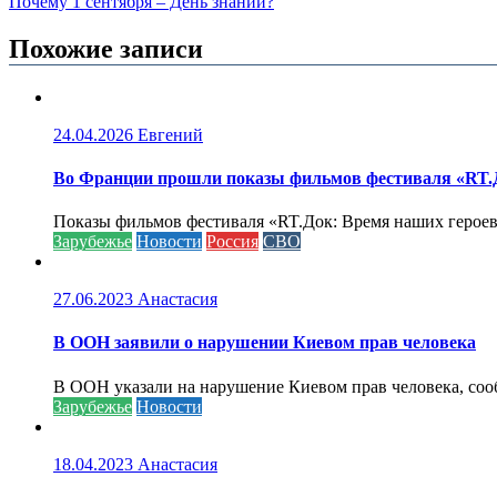
Почему 1 сентября – День знаний?
по
записям
Похожие записи
24.04.2026
Евгений
Во Франции прошли показы фильмов фестиваля «RT.Д
Показы фильмов фестиваля «RT.Док: Время наших героев»
Зарубежье
Новости
Россия
СВО
27.06.2023
Анастасия
В ООН заявили о нарушении Киевом прав человека
В ООН указали на нарушение Киевом прав человека, соо
Зарубежье
Новости
18.04.2023
Анастасия