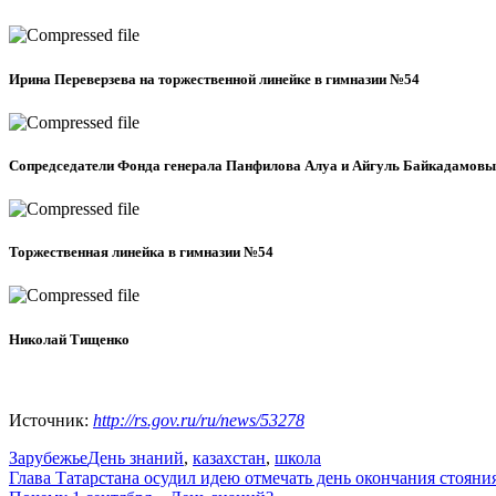
Ирина Переверзева на торжественной линейке в гимназии №54
Сопредседатели Фонда генерала Панфилова Алуа и Айгуль Байкадамовы
Торжественная линейка в гимназии №54
Николай Тищенко
Источник:
http://rs.gov.ru/ru/news/53278
Зарубежье
День знаний
,
казахстан
,
школа
Навигация
Глава Татарстана осудил идею отмечать день окончания стояни