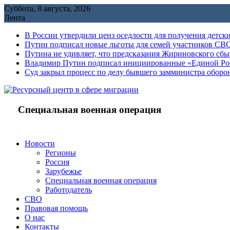
Перейти
Суббота, 8 августа, 2026
к
Лента
содержимому
В России утвердили ценз оседлости для получения детск
Путин подписал новые льготы для семей участников СВО
Путина не удивляет, что предсказания Жириновского сб
Владимир Путин подписал инициированные «Единой Росс
Cуд закрыл процесс по делу бывшего замминистра обор
Специальная военная операция
Новости
Регионы
Россия
Зарубежье
Специальная военная операция
Работодатель
СВО
Правовая помощь
О нас
Контакты