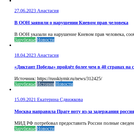
27.06.2023
Анастасия
В ООН заявили о нарушении Киевом прав человека
В ООН указали на нарушение Киевом прав человека, соо
Зарубежье
Новости
18.04.2023
Анастасия
«Диктант Победы» пройдёт более чем в 40 странах на 
Источник: https://russkiymir.ru/news/312425/
Зарубежье
История
Новости
15.09.2021
Екатерина Сдвижкова
Москва направила Праге ноту из-за задержания росси
МИД РФ потребовал предоставить России полные сведени
Зарубежье
Новости