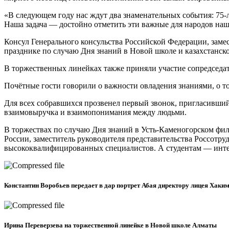
«В следующем году нас ждут два знаменательных события: 75-
Наша задача — достойно отметить эти важные для народов наш
Консул Генерального консульства Российской Федерации, замес
празднике по случаю Дня знаний в Новой школе и казахстанск
В торжественных линейках также приняли участие сопредседа
Почётные гости говорили о важности овладения знаниями, о т
Для всех собравшихся прозвенел первый звонок, пригласивши
взаимовыручка и взаимопонимания между людьми.
В торжествах по случаю Дня знаний в Усть-Каменогорском фили
России, заместитель руководителя представительства Россотр
высококвалифицированных специалистов. А студентам — инте
Константин Воробьев передает в дар портрет Абая директору лицея Хаки
Ирина Переверзева на торжественной линейке в Новой школе Алматы