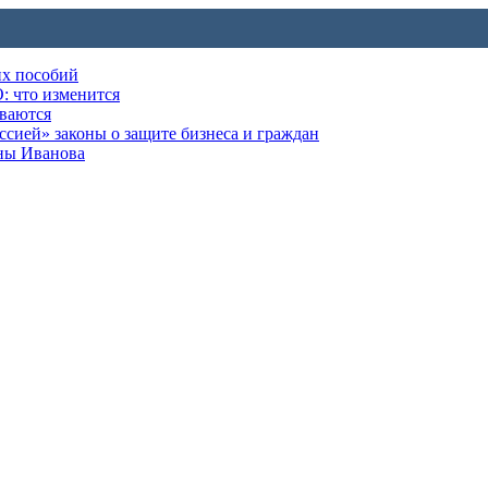
их пособий
: что изменится
ываются
ией» законы о защите бизнеса и граждан
оны Иванова