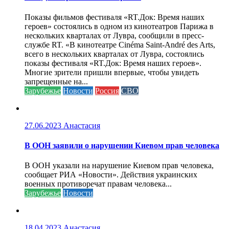
Показы фильмов фестиваля «RT.Док: Время наших
героев» состоялись в одном из кинотеатров Парижа в
нескольких кварталах от Лувра, сообщили в пресс-
службе RT. «В кинотеатре Cinéma Saint-André des Arts,
всего в нескольких кварталах от Лувра, состоялись
показы фестиваля «RT.Док: Время наших героев».
Многие зрители пришли впервые, чтобы увидеть
запрещенные на...
Зарубежье
Новости
Россия
СВО
27.06.2023
Анастасия
В ООН заявили о нарушении Киевом прав человека
В ООН указали на нарушение Киевом прав человека,
сообщает РИА «Новости». Действия украинских
военных противоречат правам человека...
Зарубежье
Новости
18.04.2023
Анастасия