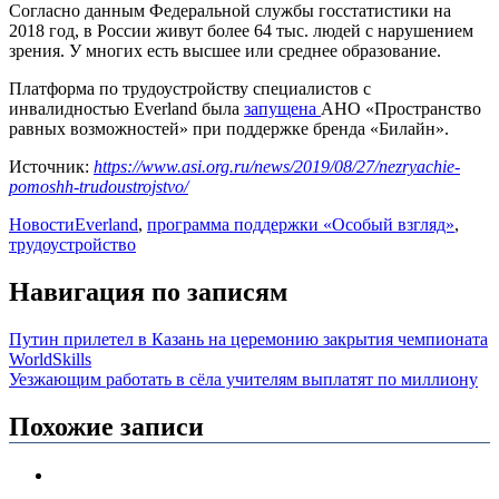
Согласно данным Федеральной службы госстатистики на
2018 год, в России живут более 64 тыс. людей с нарушением
зрения. У многих есть высшее или среднее образование.
Платформа по трудоустройству специалистов с
инвалидностью Everland была
запущена
АНО «Пространство
равных возможностей» при поддержке бренда «Билайн».
Источник:
https://www.asi.org.ru/news/2019/08/27/nezryachie-
pomoshh-trudoustrojstvo/
Новости
Everland
,
программа поддержки «Особый взгляд»
,
трудоустройство
Навигация по записям
Путин прилетел в Казань на церемонию закрытия чемпионата
WorldSkills
Уезжающим работать в сёла учителям выплатят по миллиону
Похожие записи