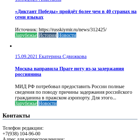
«Диктант Победы» пройдёт более чем в 40 странах на
семи языках
Источник: https://russkiymir.ru/news/312425/
Зарубежье
История
Новости
15.09.2021
Екатерина Сдвижкова
Москва направила Праге ноту из-за задержания
россиянина
МИД РФ потребовал предоставить России полные
сведения по поводу причины задержания российского
гражданина в пражском аэропорту. Для этого...
Зарубежье
Новости
Контакты
Телефон редакции:
+7(938) 104-96-00
Адрес для корреспонденции: