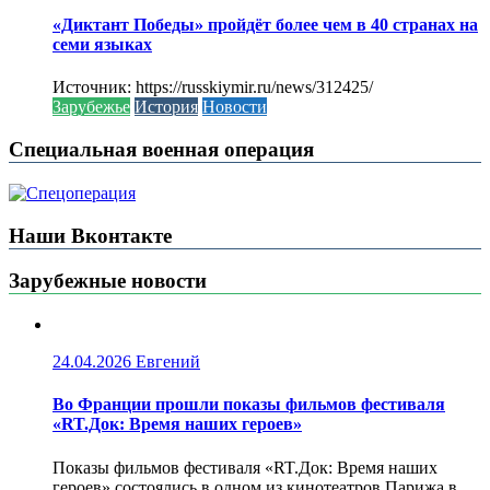
«Диктант Победы» пройдёт более чем в 40 странах на
семи языках
Источник: https://russkiymir.ru/news/312425/
Зарубежье
История
Новости
Специальная военная операция
Наши Вконтакте
Зарубежные новости
24.04.2026
Евгений
Во Франции прошли показы фильмов фестиваля
«RT.Док: Время наших героев»
Показы фильмов фестиваля «RT.Док: Время наших
героев» состоялись в одном из кинотеатров Парижа в