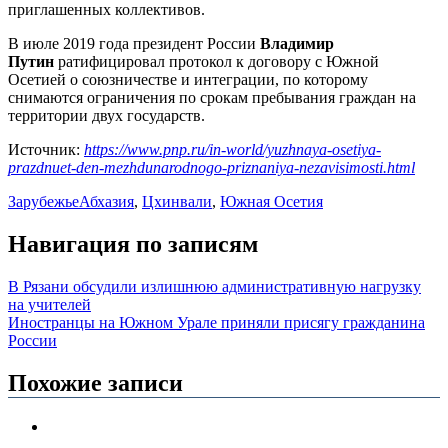
приглашенных коллективов.
В июле 2019 года президент России
Владимир
Путин
ратифицировал протокол к договору с Южной
Осетией о союзничестве и интеграции, по которому
снимаются ограничения по срокам пребывания граждан на
территории двух государств.
Источник:
https://www.pnp.ru/in-world/yuzhnaya-osetiya-
prazdnuet-den-mezhdunarodnogo-priznaniya-nezavisimosti.html
Зарубежье
Абхазия
,
Цхинвали
,
Южная Осетия
Навигация по записям
В Рязани обсудили излишнюю административную нагрузку
на учителей
Иностранцы на Южном Урале приняли присягу гражданина
России
Похожие записи