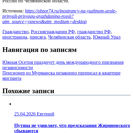
России по Челябинской области.
Источник:
https://obzor74.ru/inostrancy-na-yuzhnom-urale-
prinyali-prisyagu-grazhdanina-rossii?
utm_source=yxnews&utm_medium=desktop
Гражданство
,
Россия
гражданин РФ
,
гражданство РФ
,
иностранцы
,
присяга
,
Челябинская область
,
Южный Урал
Навигация по записям
Южная Осетия празднует день международного признания
независимости
Пенсионер из Мурманска незаконно прописал в квартире
мигранта
Похожие записи
25.04.2026
Евгений
Путина не удивляет, что предсказания Жириновского
сбываются