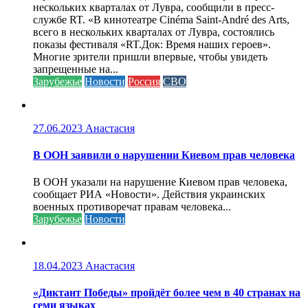
нескольких кварталах от Лувра, сообщили в пресс-
службе RT. «В кинотеатре Cinéma Saint-André des Arts,
всего в нескольких кварталах от Лувра, состоялись
показы фестиваля «RT.Док: Время наших героев».
Многие зрители пришли впервые, чтобы увидеть
запрещенные на...
Зарубежье
Новости
Россия
СВО
27.06.2023
Анастасия
В ООН заявили о нарушении Киевом прав человека
В ООН указали на нарушение Киевом прав человека,
сообщает РИА «Новости». Действия украинских
военных противоречат правам человека...
Зарубежье
Новости
18.04.2023
Анастасия
«Диктант Победы» пройдёт более чем в 40 странах на
семи языках