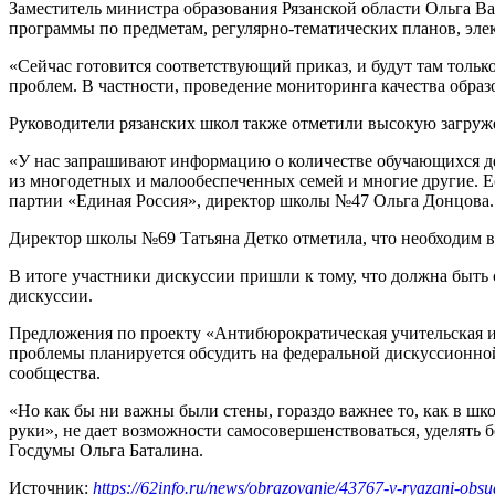
Заместитель министра образования Рязанской области Ольга Вас
программы по предметам, регулярно-тематических планов, эле
«Сейчас готовится соответствующий приказ, и будут там тольк
проблем. В частности, проведение мониторинга качества образ
Руководители рязанских школ также отметили высокую загруж
«У нас запрашивают информацию о количестве обучающихся дет
из многодетных и малообеспеченных семей и многие другие. Ес
партии «Единая Россия», директор школы №47 Ольга Донцова. 
Директор школы №69 Татьяна Детко отметила, что необходим в
В итоге участники дискуссии пришли к тому, что должна быть
дискуссии.
Предложения по проекту «Антибюрократическая учительская и
проблемы планируется обсудить на федеральной дискуссионной
сообщества.
«Но как бы ни важны были стены, гораздо важнее то, как в шк
руки», не дает возможности самосовершенствоваться, уделять 
Госдумы Ольга Баталина.
Источник:
https://62info.ru/news/obrazovanie/43767-v-ryazani-obsud