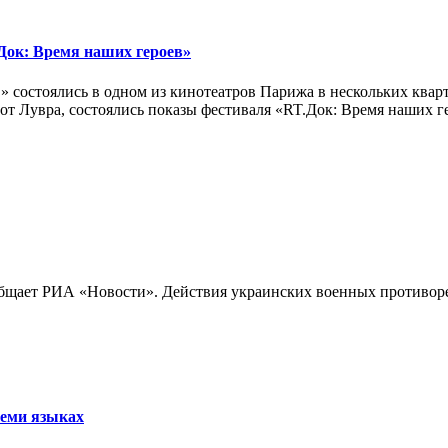
ок: Время наших героев»
 состоялись в одном из кинотеатров Парижа в нескольких кварт
лах от Лувра, состоялись показы фестиваля «RT.Док: Время наших
бщает РИА «Новости». Действия украинских военных противореч
семи языках