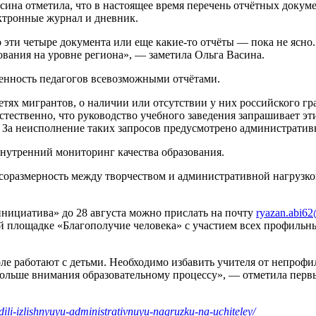
ина отметила, что в настоящее время перечень отчётных докумен
ктронные журнал и дневник.
о эти четыре документа или еще какие-то отчёты — пока не ясно
ования на уровне региона», — заметила Ольга Васина.
енность педагогов всевозможными отчётами.
ях мигрантов, о наличии или отсутствии у них российского гр
тественно, что руководство учебного заведения запрашивает эт
За неисполнение таких запросов предусмотрено административн
нутренний мониторинг качества образования.
 соразмерность между творчеством и административной нагрузк
нициатива» до 28 августа можно прислать на почту
ryazan.abi6
 площадке «Благополучие человека» с участием всех профильных
оле работают с детьми. Необходимо избавить учителя от непрофи
больше внимания образовательному процессу», — отметила первы
ili-izlishnyuyu-administrativnuyu-nagruzku-na-uchiteley/