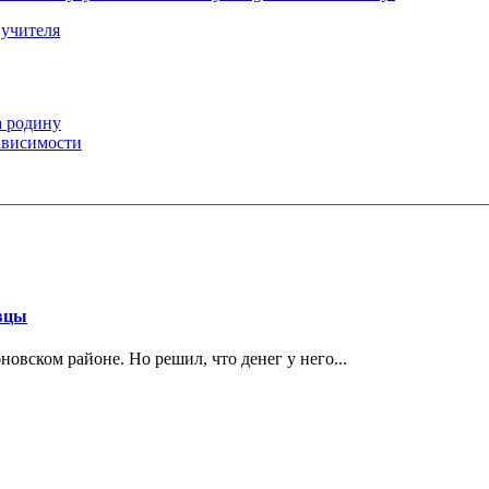
,
учителя
а родину
ависимости
овцы
овском районе. Но решил, что денег у него...