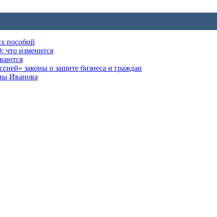
их пособий
: что изменится
ываются
ией» законы о защите бизнеса и граждан
оны Иванова