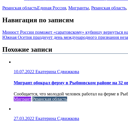
Рязанская область
Единая Россия
,
Мигранты
,
Рязанская область
Навигация по записям
Минюст России поможет «саратовскому» кубинцу вернуться н
Южная Осетия празднует день международного признания нез
Похожие записи
10.07.2022
Екатерина Сдвижкова
Мигрант обокрал ферму в Рыбновском районе на 32 
Сообщается, что молодой человек работал на ферме в Рыбн
Мигрант
Рязанская область
27.03.2022
Екатерина Сдвижкова