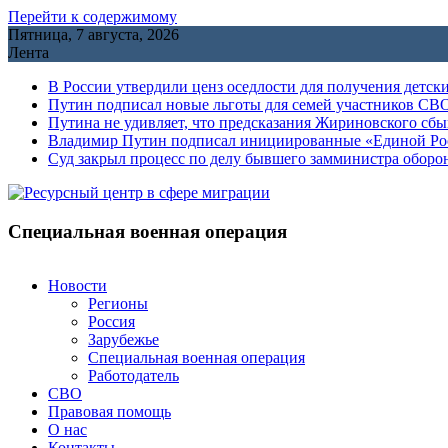
Перейти к содержимому
Пятница, 7 августа, 2026
Лента
В России утвердили ценз оседлости для получения детск
Путин подписал новые льготы для семей участников СВО
Путина не удивляет, что предсказания Жириновского сб
Владимир Путин подписал инициированные «Единой Росс
Cуд закрыл процесс по делу бывшего замминистра обор
Специальная военная операция
Новости
Регионы
Россия
Зарубежье
Специальная военная операция
Работодатель
СВО
Правовая помощь
О нас
Контакты