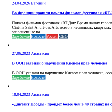
24.04.2026
Евгений
Во Франции прошли показы фильмов фестиваля «RT.Д
Показы фильмов фестиваля «RT.Док: Время наших героев»
Cinéma Saint-André des Arts, всего в нескольких кварта
запрещенные на...
Зарубежье
Новости
Россия
СВО
27.06.2023
Анастасия
В ООН заявили о нарушении Киевом прав человека
В ООН указали на нарушение Киевом прав человека, соо
Зарубежье
Новости
18.04.2023
Анастасия
«Диктант Победы» пройдёт более чем в 40 странах на 