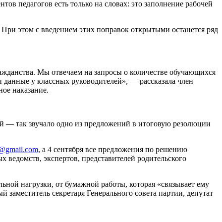
тов педагогов есть только на словах: это заполнение рабочей
. При этом с введением этих поправок открытыми останется ряд
ажданства. Мы отвечаем на запросы о количестве обучающихся
и данные у классных руководителей», — рассказала член
ое наказание.
ой — так звучало одно из предложений в итоговую резолюции
2@gmail.com
, а 4 сентября все предложения по решению
 ведомств, экспертов, представителей родительского
льной нагрузки, от бумажной работы, которая «связывает ему
й заместитель секретаря Генерального совета партии, депутат