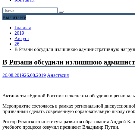
Вы читаете
Главная
2019
Август
26
В Рязани обсудили излишнюю административную нагрузк
В Рязани обсудили излишнюю админист
26.08.2019
26.08.2019
Анастасия
Активисты «Единой России» и эксперты обсудили в регионал
Мероприятие состоялось в рамках региональной дискуссионн
призванный сделать современную образовательную школу сво
Ректор Рязанского института развития образования Андрей Каш
учебного процесса озвучил президент Владимир Путин.