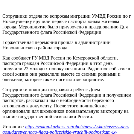
Сотрудники отдела по вопросам миграции УМВД России по г.
Новокузнецку вручили первые паспорта юным жителям
города. Мероприятие было приурочено к празднованию Дня
Государственного флага Российской Федерации.
Торжественная церемония прошла в администрации
Новоильинского района города.
Как сообщает ГУ МВД России по Кемеровской области,
паспорта граждан Российской Федерации в этот день
получили 22 молодых новокузнечанина. Радостное событие в
своей жизни они разделили вместе со своими родными и
близкими, которые также посетили мероприятие.
Сотрудники полиции поздравили ребят с Днем
Государственного флага Российской Федерации и получением
паспортов, рассказали им о необходимости бережного
отношения к документу. После этого полицейские
организовали для школьников познавательную викторину на
знание государственной символики России.
Источник:
https://zakon-kuzbass.ru/robots/news/v-kuzbasse-v-den-
gosudarstvennogo-flaga-policzejskie-vruchili-podrostkam-ix-