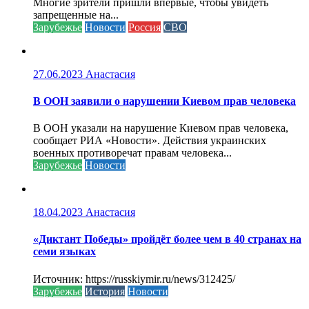
Многие зрители пришли впервые, чтобы увидеть
запрещенные на...
Зарубежье
Новости
Россия
СВО
27.06.2023
Анастасия
В ООН заявили о нарушении Киевом прав человека
В ООН указали на нарушение Киевом прав человека,
сообщает РИА «Новости». Действия украинских
военных противоречат правам человека...
Зарубежье
Новости
18.04.2023
Анастасия
«Диктант Победы» пройдёт более чем в 40 странах на
семи языках
Источник: https://russkiymir.ru/news/312425/
Зарубежье
История
Новости