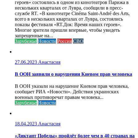
героев» состоялись в одном из кинотеатров Парижа в
нескольких кварталах от Лувра, сообщили в пресс-
службе RT. «В кинотеатре Cinéma Saint-André des Arts,
всего в нескольких кварталах от Лувра, состоялись
показы фестиваля «RT.Док: Время наших героев».
Многие зрители пришли впервые, чтобы увидеть
запрещенные на...
Зарубежье
Новости
Россия
СВО
27.06.2023
Анастасия
В ООН заявили о нарушении Киевом прав человека
В ООН указали на нарушение Киевом прав человека,
сообщает РИА «Новости». Действия украинских
военных противоречат правам человека...
Зарубежье
Новости
18.04.2023
Анастасия
«Диктант Победы» пройдёт более чем в 40 странах на