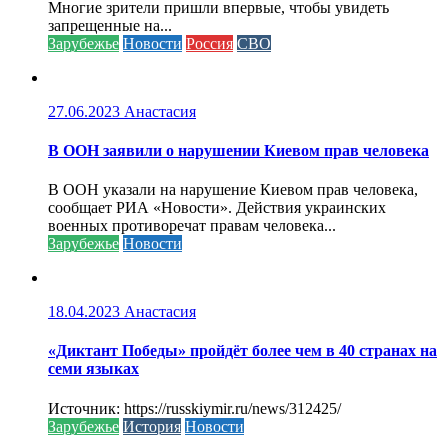
Многие зрители пришли впервые, чтобы увидеть
запрещенные на...
Зарубежье
Новости
Россия
СВО
27.06.2023
Анастасия
В ООН заявили о нарушении Киевом прав человека
В ООН указали на нарушение Киевом прав человека,
сообщает РИА «Новости». Действия украинских
военных противоречат правам человека...
Зарубежье
Новости
18.04.2023
Анастасия
«Диктант Победы» пройдёт более чем в 40 странах на
семи языках
Источник: https://russkiymir.ru/news/312425/
Зарубежье
История
Новости