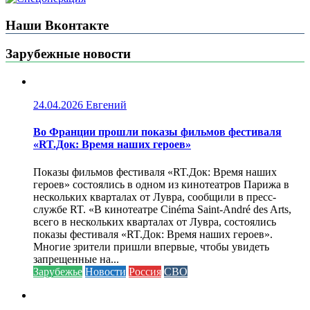
Наши Вконтакте
Зарубежные новости
24.04.2026
Евгений
Во Франции прошли показы фильмов фестиваля
«RT.Док: Время наших героев»
Показы фильмов фестиваля «RT.Док: Время наших
героев» состоялись в одном из кинотеатров Парижа в
нескольких кварталах от Лувра, сообщили в пресс-
службе RT. «В кинотеатре Cinéma Saint-André des Arts,
всего в нескольких кварталах от Лувра, состоялись
показы фестиваля «RT.Док: Время наших героев».
Многие зрители пришли впервые, чтобы увидеть
запрещенные на...
Зарубежье
Новости
Россия
СВО