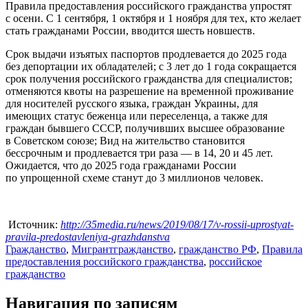
Правила предоставления российского гражданства упростят
с осени. С 1 сентября, 1 октября и 1 ноября для тех, кто желает
стать гражданами России, вводится шесть новшеств.
Срок выдачи изъятых паспортов продлевается до 2025 года
без депортации их обладателей; с 3 лет до 1 года сокращается
срок получения российского гражданства для специалистов;
отменяются квоты на разрешение на временной проживание
для носителей русского языка, граждан Украины, для
имеющих статус беженца или переселенца, а также для
граждан бывшего СССР, получивших высшее образование
в Советском союзе; Вид на жительство становится
бессрочным и продлевается три раза — в 14, 20 и 45 лет.
Ожидается, что до 2025 года гражданами России
по упрощенной схеме станут до 3 миллионов человек.
Источник:
http://35media.ru/news/2019/08/17/v-rossii-uprostyat-
pravila-predostavleniya-grazhdanstva
Гражданство
,
Мигрант
гражданство
,
гражданство РФ
,
Правила
предоставления российского гражданства
,
российское
гражданство
Навигация по записям