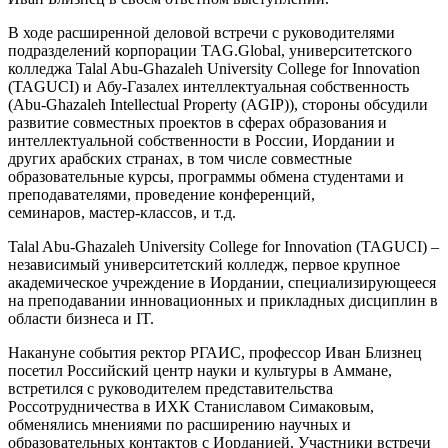
В ходе расширенной деловой встречи с руководителями
подразделений корпорации TAG.Global, университетского
колледжа Talal Abu-Ghazaleh University College for Innovation
(TAGUCI) и Абу-Газалех интеллектуальная собственность
(Abu-Ghazaleh Intellectual Property (AGIP)), стороны обсудили
развитие совместных проектов в сферах образования и
интеллектуальной собственности в России, Иордании и
других арабских странах, в том числе совместные
образовательные курсы, программы обмена студентами и
преподавателями, проведение конференций,
семинаров, мастер-классов, и т.д.
Talal Abu-Ghazaleh University College for Innovation (TAGUCI) –
независимый университетский колледж, первое крупное
академическое учреждение в Иордании, специализирующееся
на преподавании инновационных и прикладных дисциплин в
области бизнеса и IT.
Накануне события ректор РГАИС, профессор Иван Близнец
посетил Российский центр науки и культуры в Аммане,
встретился с руководителем представительства
Россотрудничества в ИХК Станиславом Симаковым,
обменялись мнениями по расширению научных и
образовательных контактов с Иорданией. Участники встречи