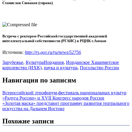
Станислав Симаков (справа)
Встреча с ректором Российской государственной академией
интеллектуальной собственности (РГАИС) в РЦНК г.Амман
Источник:
http://rs.gov.ru/ru/news/52756
Зарубежье
,
Культура
Иордания
,
Иорданское Хашимитское
королевство (ИХК)
,
наука и культура
,
Посольство России
Навигация по записям
Всероссийский этнофорум-фестиваль национальных культур
«Радуга России» и XVII Конгресс народов России
«Золотая маска» представит программу развития театрального
искусства на Дальнем Востоке
Похожие записи