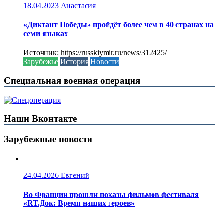
18.04.2023
Анастасия
«Диктант Победы» пройдёт более чем в 40 странах на
семи языках
Источник: https://russkiymir.ru/news/312425/
Зарубежье
История
Новости
Специальная военная операция
Наши Вконтакте
Зарубежные новости
24.04.2026
Евгений
Во Франции прошли показы фильмов фестиваля
«RT.Док: Время наших героев»