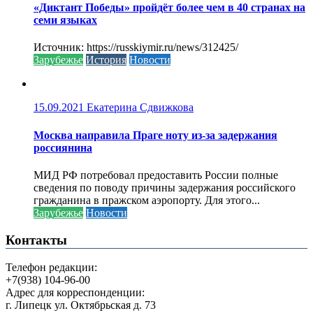
«Диктант Победы» пройдёт более чем в 40 странах на
семи языках
Источник: https://russkiymir.ru/news/312425/
Зарубежье
История
Новости
15.09.2021
Екатерина Сдвижкова
Москва направила Праге ноту из-за задержания
россиянина
МИД РФ потребовал предоставить России полные
сведения по поводу причины задержания российского
гражданина в пражском аэропорту. Для этого...
Зарубежье
Новости
Контакты
Телефон редакции:
+7(938) 104-96-00
Адрес для корреспонденции:
г. Липецк ул. Октябрьская д. 73