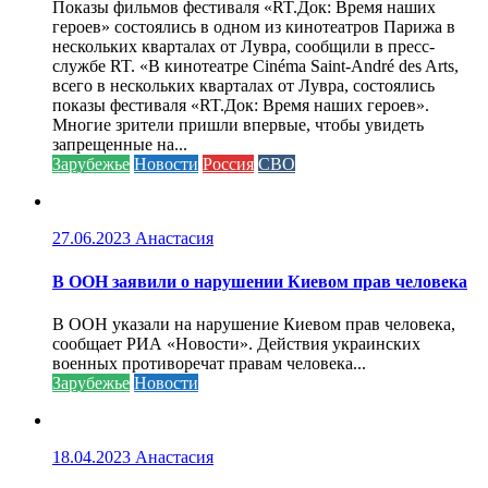
Показы фильмов фестиваля «RT.Док: Время наших
героев» состоялись в одном из кинотеатров Парижа в
нескольких кварталах от Лувра, сообщили в пресс-
службе RT. «В кинотеатре Cinéma Saint-André des Arts,
всего в нескольких кварталах от Лувра, состоялись
показы фестиваля «RT.Док: Время наших героев».
Многие зрители пришли впервые, чтобы увидеть
запрещенные на...
Зарубежье
Новости
Россия
СВО
27.06.2023
Анастасия
В ООН заявили о нарушении Киевом прав человека
В ООН указали на нарушение Киевом прав человека,
сообщает РИА «Новости». Действия украинских
военных противоречат правам человека...
Зарубежье
Новости
18.04.2023
Анастасия