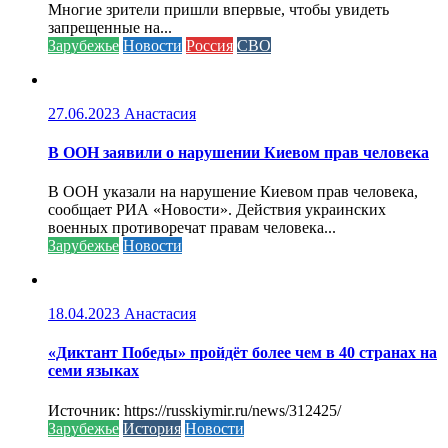
Многие зрители пришли впервые, чтобы увидеть
запрещенные на...
Зарубежье
Новости
Россия
СВО
27.06.2023
Анастасия
В ООН заявили о нарушении Киевом прав человека
В ООН указали на нарушение Киевом прав человека,
сообщает РИА «Новости». Действия украинских
военных противоречат правам человека...
Зарубежье
Новости
18.04.2023
Анастасия
«Диктант Победы» пройдёт более чем в 40 странах на
семи языках
Источник: https://russkiymir.ru/news/312425/
Зарубежье
История
Новости