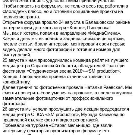
Филина Анастасия с удовольствием приняли участие.
Чтобы попасть на форум, мы не только весь год работали в
«Молодежь плюс», но и готовили социальные проекты на
получение гранта.
Открытие форума прошло 24 августа в Балашовском районе
на территории детского лагеря «Колос», Пинеровка.
Мы, как и хотели, попали в направление «МедиаСмена».
Каждый день мы выполняли задания: снимали репортажи,
писали статьи, брали интервью, монтировали свои первые
видео, делали много фотографий и готовили номера для
выступлений.
25 августа к нам присоединилась команда ребят из лучшего
медиацентра Саратовской области, обладателей Гран-при
фестиваля «Студенческая весна 2018»-«SM production».
Ксения Шапошникова провела отличный тренинг по
копирайтингу.
Далее тренинг по фотосъёмке провела Наталья Раевская. Мы
смогли проверить свои умения на практике, а после получили
замечательные фотокарточки от профессионального
фотографа.
26 августа мы успели прослушать две лекции председателя
медиацентра СГЮА «SM production», Мурада Казимова по
правильной съемке фото и видео репортажей.
Побывали на турбазе «Старая мельница», где взяли
интервью у некоторых организаторов форума и его