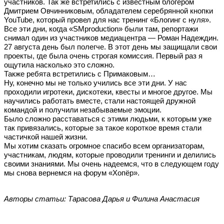
участников. Так же встретились с известным блогером
Дмитрием Овчинниковым, обладателем серебрянной кнопки
YouTube, который провел для нас тренинг «Блогинг с нуля».
Все эти дни, когда «SMproduction» были там, репортажи
снимал один из участников медиацентра — Роман Надеждин.
27 августа день был полегче. В этот день мы защищали свои
проекты, где была очень строгая комиссия. Первый раз я
ощутила насколько это сложно.
Также ребята встретились с Примаковым…
Ну, конечно мы не только учились все эти дни. У нас
проходили игротеки, дискотеки, квесты и многое другое. Мы
научились работать вместе, стали настоящей дружной
командой и получили незабываемые эмоции.
Было сложно расставаться с этими людьми, к которым уже
так привязались, которые за такое короткое время стали
частичкой нашей жизни.
Мы хотим сказать огромное спасибо всем организаторам,
участникам, людям, которые проводили тренинги и делились
своими знаниями. Мы очень надеемся, что в следующем году
мы снова вернемся на форум «Хопёр».
Авторы статьи: Тарасова Дарья и Филина Анастасия