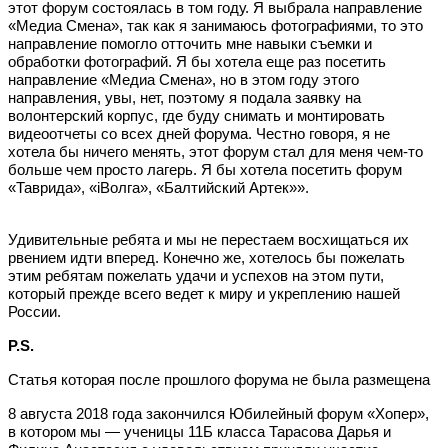
этот форум состоялась в том году. Я выбрала направление
«Медиа Смена», так как я занимаюсь фотографиями, то это
направление помогло отточить мне навыки съемки и
обработки фотографий. Я бы хотела еще раз посетить
направление «Медиа Смена», но в этом году этого
направления, увы, нет, поэтому я подала заявку на
волонтерский корпус, где буду снимать и монтировать
видеоотчеты со всех дней форума. Честно говоря, я не
хотела бы ничего менять, этот форум стал для меня чем-то
больше чем просто лагерь. Я бы хотела посетить форум
«Таврида», «iВолга», «Балтийский Артек»».
Удивительные ребята и мы не перестаем восхищаться их
рвением идти вперед. Конечно же, хотелось бы пожелать
этим ребятам пожелать удачи и успехов на этом пути,
который прежде всего ведет к миру и укреплению нашей
России.
Р.S.
Статья которая после прошлого форума не была размещена
8 августа 2018 года закончился Юбилейный форум «Хопер»,
в котором мы — ученицы 11Б класса Тарасова Дарья и