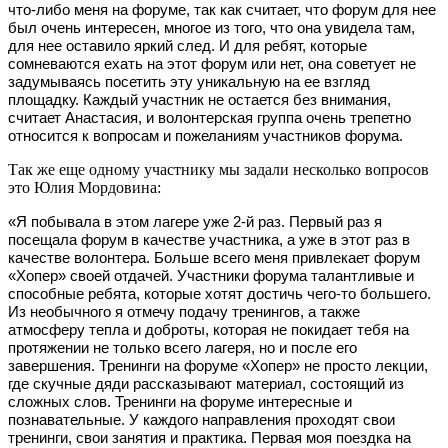
что-либо меня на форуме, так как считает, что форум для нее
был очень интересен, многое из того, что она увидела там,
для нее оставило яркий след. И для ребят, которые
сомневаются ехать на этот форум или нет, она советует не
задумываясь посетить эту уникальную на ее взгляд
площадку. Каждый участник не остается без внимания,
считает Анастасия, и волонтерская группа очень трепетно
относится к вопросам и пожеланиям участников форума.
Так же еще одному участнику мы задали несколько вопросов
это Юлия Мордовина:
«Я побывала в этом лагере уже 2-й раз. Первый раз я
посещала форум в качестве участника, а уже в этот раз в
качестве волонтера. Больше всего меня привлекает форум
«Хопер» своей отдачей. Участники форума талантливые и
способные ребята, которые хотят достичь чего-то большего.
Из необычного я отмечу подачу тренингов, а также
атмосферу тепла и доброты, которая не покидает тебя на
протяжении не только всего лагеря, но и после его
завершения. Тренинги на форуме «Хопер» не просто лекции,
где скучные дяди рассказывают материал, состоящий из
сложных слов. Тренинги на форуме интересные и
познавательные. У каждого направления проходят свои
тренинги, свои занятия и практика. Первая моя поездка на