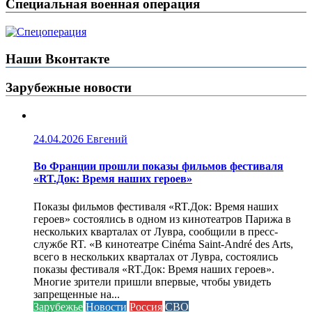
Специальная военная операция
Наши Вконтакте
Зарубежные новости
24.04.2026
Евгений
Во Франции прошли показы фильмов фестиваля
«RT.Док: Время наших героев»
Показы фильмов фестиваля «RT.Док: Время наших
героев» состоялись в одном из кинотеатров Парижа в
нескольких кварталах от Лувра, сообщили в пресс-
службе RT. «В кинотеатре Cinéma Saint-André des Arts,
всего в нескольких кварталах от Лувра, состоялись
показы фестиваля «RT.Док: Время наших героев».
Многие зрители пришли впервые, чтобы увидеть
запрещенные на...
Зарубежье
Новости
Россия
СВО