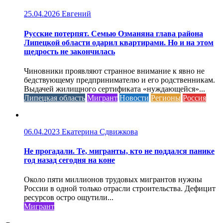
25.04.2026
Евгений
Русские потерпят. Семью Озманяна глава района
Липецкой области одарил квартирами. Но и на этом
щедрость не закончилась
Чиновники проявляют странное внимание к явно не
бедствующему предпринимателю и его родственникам.
Выдачей жилищного сертификата «нуждающейся»...
Липецкая область
Мигрант
Новости
Регионы
Россия
06.04.2023
Екатерина Сдвижкова
Не прогадали. Те, мигранты, кто не поддался панике
год назад сегодня на коне
Около пяти миллионов трудовых мигрантов нужны
России в одной только отрасли строительства. Дефицит
ресурсов остро ощутили...
Мигрант