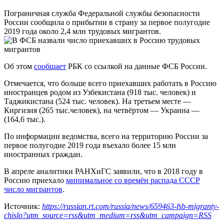
Пограничная служба Федеральной службы безопасности
России сообщила о прибытии в страну за первое полугодие
2019 года около 2,4 млн трудовых мигрантов.
Об этом
сообщает
РБК со ссылкой на данные ФСБ России.
Отмечается, что больше всего приехавших работать в Россию
иностранцев родом из Узбекистана (918 тыс. человек) и
Таджикистана (524 тыс. человек). На третьем месте —
Киргизия (265 тыс.человек), на четвёртом — Украина —
(164,6 тыс.).
По информации ведомства, всего на территорию России за
первое полугодие 2019 года въехало более 15 млн
иностранных граждан.
В апреле аналитики РАНХиГС заявили, что в 2018 году в
Россию приехало
минимальное со времён распада СССР
число мигрантов
.
Источник:
https://russian.rt.com/russia/news/659463-fsb-migranty-
chislo?utm_source=rss&utm_medium=rss&utm_campaign=RSS