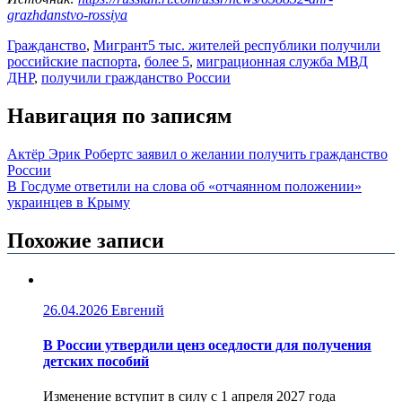
grazhdanstvo-rossiya
Гражданство
,
Мигрант
5 тыс. жителей республики получили
российские паспорта
,
более 5
,
миграционная служба МВД
ДНР
,
получили гражданство России
Навигация по записям
Актёр Эрик Робертс заявил о желании получить гражданство
России
В Госдуме ответили на слова об «отчаянном положении»
украинцев в Крыму
Похожие записи
26.04.2026
Евгений
В России утвердили ценз оседлости для получения
детских пособий
Изменение вступит в силу с 1 апреля 2027 года