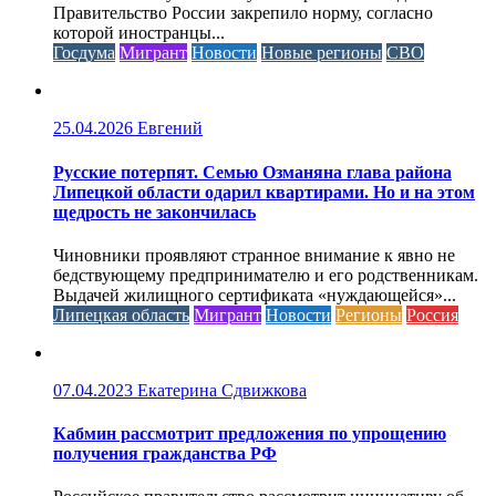
Правительство России закрепило норму, согласно
которой иностранцы...
Госдума
Мигрант
Новости
Новые регионы
СВО
25.04.2026
Евгений
Русские потерпят. Семью Озманяна глава района
Липецкой области одарил квартирами. Но и на этом
щедрость не закончилась
Чиновники проявляют странное внимание к явно не
бедствующему предпринимателю и его родственникам.
Выдачей жилищного сертификата «нуждающейся»...
Липецкая область
Мигрант
Новости
Регионы
Россия
07.04.2023
Екатерина Сдвижкова
Кабмин рассмотрит предложения по упрощению
получения гражданства РФ