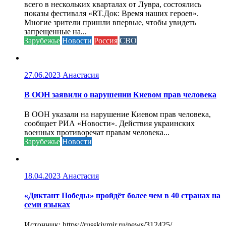
всего в нескольких кварталах от Лувра, состоялись
показы фестиваля «RT.Док: Время наших героев».
Многие зрители пришли впервые, чтобы увидеть
запрещенные на...
Зарубежье
Новости
Россия
СВО
27.06.2023
Анастасия
В ООН заявили о нарушении Киевом прав человека
В ООН указали на нарушение Киевом прав человека,
сообщает РИА «Новости». Действия украинских
военных противоречат правам человека...
Зарубежье
Новости
18.04.2023
Анастасия
«Диктант Победы» пройдёт более чем в 40 странах на
семи языках
Источник: https://russkiymir.ru/news/312425/