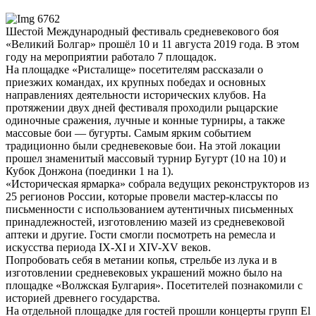
Шестой Международный фестиваль средневекового боя
«Великий Болгар» прошёл 10 и 11 августа 2019 года. В этом
году на мероприятии работало 7 площадок.
На площадке «Ристалище» посетителям рассказали о
приезжих командах, их крупных победах и основных
направлениях деятельности исторических клубов. На
протяжении двух дней фестиваля проходили рыцарские
одиночные сражения, лучные и конные турниры, а также
массовые бои — бугурты. Самым ярким событием
традиционно были средневековые бои. На этой локации
прошел знаменитый массовый турнир Бугурт (10 на 10) и
Кубок Донжона (поединки 1 на 1).
«Историческая ярмарка» собрала ведущих реконструкторов из
25 регионов России, которые провели мастер-классы по
письменности с использованием аутентичных письменных
принадлежностей, изготовлению мазей из средневековой
аптеки и другие. Гости смогли посмотреть на ремесла и
искусства периода IX-XI и XIV-XV веков.
Попробовать себя в метании копья, стрельбе из лука и в
изготовлении средневековых украшений можно было на
площадке «Волжская Булгария». Посетителей познакомили с
историей древнего государства.
На отдельной площадке для гостей прошли концерты групп El