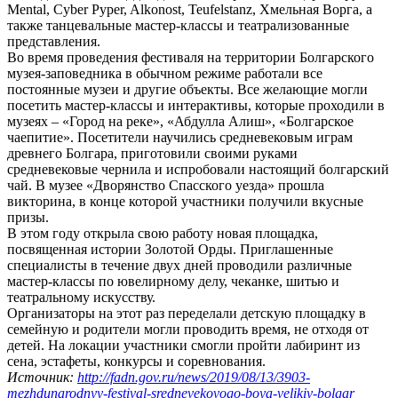
Mental, Cyber Pyper, Alkonost, Teufelstanz, Хмельная Ворга, а
также танцевальные мастер-классы и театрализованные
представления.
Во время проведения фестиваля на территории Болгарского
музея-заповедника в обычном режиме работали все
постоянные музеи и другие объекты. Все желающие могли
посетить мастер-классы и интерактивы, которые проходили в
музеях – «Город на реке», «Абдулла Алиш», «Болгарское
чаепитие». Посетители научились средневековым играм
древнего Болгара, приготовили своими руками
средневековые чернила и испробовали настоящий болгарский
чай. В музее «Дворянство Спасского уезда» прошла
викторина, в конце которой участники получили вкусные
призы.
В этом году открыла свою работу новая площадка,
посвященная истории Золотой Орды. Приглашенные
специалисты в течение двух дней проводили различные
мастер-классы по ювелирному делу, чеканке, шитью и
театральному искусству.
Организаторы на этот раз переделали детскую площадку в
семейную и родители могли проводить время, не отходя от
детей. На локации участники смогли пройти лабиринт из
сена, эстафеты, конкурсы и соревнования.
Источник:
http://fadn.gov.ru/news/2019/08/13/3903-
mezhdunarodnyy-festival-srednevekovogo-boya-velikiy-bolgar