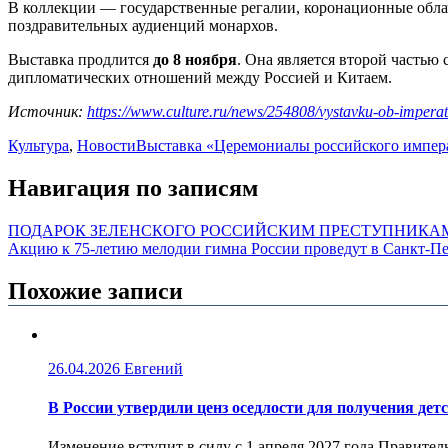
В коллекции — государственные регалии, коронационные обла
поздравительных аудиенций монархов.
Выставка продлится
до 8 ноября
. Она является второй частью
дипломатических отношений между Россией и Китаем.
Источник:
https://www.culture.ru/news/254808/vystavku-ob-imper
Культура
,
Новости
Выставка «Церемониалы российского импера
Навигация по записям
ПОДАРОК ЗЕЛЕНСКОГО РОССИЙСКИМ ПРЕСТУПНИКА
Акцию к 75-летию мелодии гимна России проведут в Санкт-Пе
Похожие записи
26.04.2026
Евгений
В России утвердили ценз оседлости для получения дет
Изменение вступит в силу с 1 апреля 2027 года Правител