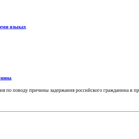
семи языках
янина
я по поводу причины задержания российского гражданина в праж