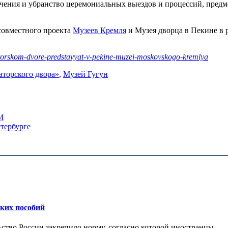
чения и убранство церемониальных выездов и процессий, пред
 совместного проекта
Музеев Кремля
и Музея дворца в Пекине в 
atorskom-dvore-predstavyat-v-pekine-muzei-moskovskogo-kremlya
торского двора»
,
Музей Гугун
М
тербурге
ских пособий
ьство России закрепило норму, согласно которой иностранцы...