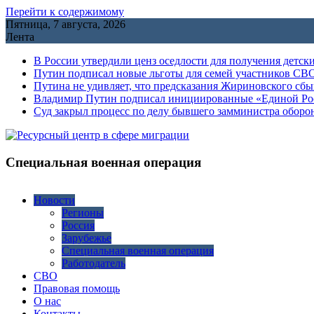
Перейти к содержимому
Пятница, 7 августа, 2026
Лента
В России утвердили ценз оседлости для получения детск
Путин подписал новые льготы для семей участников СВО
Путина не удивляет, что предсказания Жириновского сб
Владимир Путин подписал инициированные «Единой Росс
Cуд закрыл процесс по делу бывшего замминистра обор
Специальная военная операция
Новости
Регионы
Россия
Зарубежье
Специальная военная операция
Работодатель
СВО
Правовая помощь
О нас
Контакты