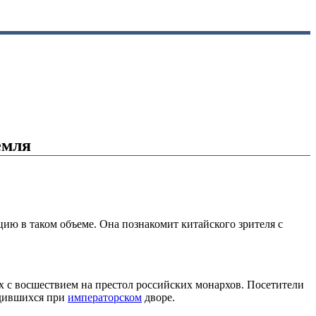
емля
ю в таком объеме. Она познакомит китайского зрителя с
х с восшествием на престол российских монархов. Посетители
удившихся при
императорском
дворе.