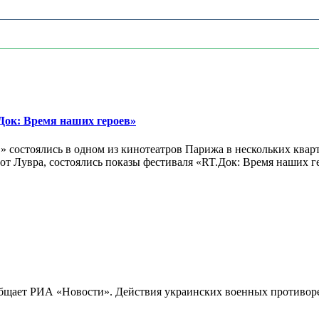
ок: Время наших героев»
 состоялись в одном из кинотеатров Парижа в нескольких кварт
лах от Лувра, состоялись показы фестиваля «RT.Док: Время наших
бщает РИА «Новости». Действия украинских военных противореч