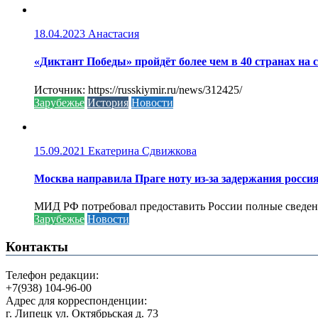
18.04.2023
Анастасия
«Диктант Победы» пройдёт более чем в 40 странах на 
Источник: https://russkiymir.ru/news/312425/
Зарубежье
История
Новости
15.09.2021
Екатерина Сдвижкова
Москва направила Праге ноту из-за задержания росси
МИД РФ потребовал предоставить России полные сведени
Зарубежье
Новости
Контакты
Телефон редакции:
+7(938) 104-96-00
Адрес для корреспонденции:
г. Липецк ул. Октябрьская д. 73