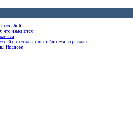
их пособий
: что изменится
ываются
ией» законы о защите бизнеса и граждан
оны Иванова