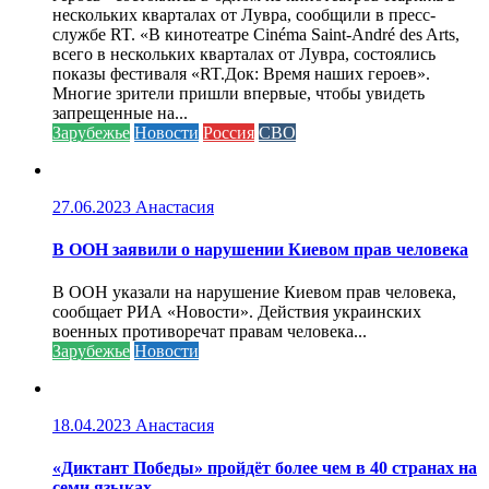
нескольких кварталах от Лувра, сообщили в пресс-
службе RT. «В кинотеатре Cinéma Saint-André des Arts,
всего в нескольких кварталах от Лувра, состоялись
показы фестиваля «RT.Док: Время наших героев».
Многие зрители пришли впервые, чтобы увидеть
запрещенные на...
Зарубежье
Новости
Россия
СВО
27.06.2023
Анастасия
В ООН заявили о нарушении Киевом прав человека
В ООН указали на нарушение Киевом прав человека,
сообщает РИА «Новости». Действия украинских
военных противоречат правам человека...
Зарубежье
Новости
18.04.2023
Анастасия
«Диктант Победы» пройдёт более чем в 40 странах на
семи языках