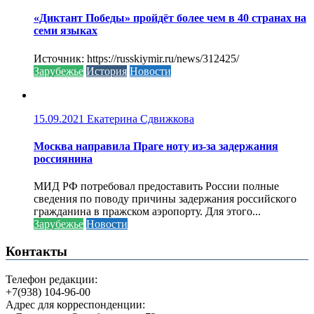
«Диктант Победы» пройдёт более чем в 40 странах на
семи языках
Источник: https://russkiymir.ru/news/312425/
Зарубежье
История
Новости
15.09.2021
Екатерина Сдвижкова
Москва направила Праге ноту из-за задержания
россиянина
МИД РФ потребовал предоставить России полные
сведения по поводу причины задержания российского
гражданина в пражском аэропорту. Для этого...
Зарубежье
Новости
Контакты
Телефон редакции:
+7(938) 104-96-00
Адрес для корреспонденции: