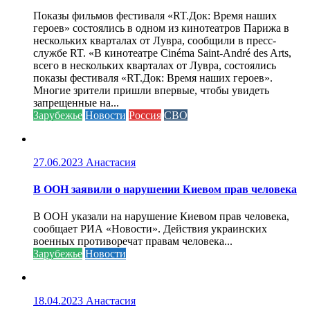
Показы фильмов фестиваля «RT.Док: Время наших
героев» состоялись в одном из кинотеатров Парижа в
нескольких кварталах от Лувра, сообщили в пресс-
службе RT. «В кинотеатре Cinéma Saint-André des Arts,
всего в нескольких кварталах от Лувра, состоялись
показы фестиваля «RT.Док: Время наших героев».
Многие зрители пришли впервые, чтобы увидеть
запрещенные на...
Зарубежье
Новости
Россия
СВО
27.06.2023
Анастасия
В ООН заявили о нарушении Киевом прав человека
В ООН указали на нарушение Киевом прав человека,
сообщает РИА «Новости». Действия украинских
военных противоречат правам человека...
Зарубежье
Новости
18.04.2023
Анастасия