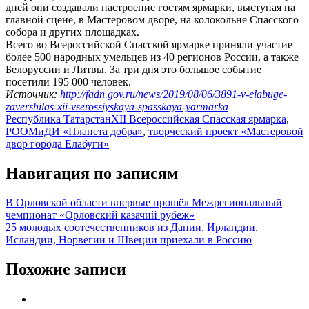
дней они создавали настроение гостям ярмарки, выступая на
главной сцене, в Мастеровом дворе, на колокольне Спасского
собора и других площадках.
Всего во Всероссийской Спасской ярмарке приняли участие
более 500 народных умельцев из 40 регионов России, а также
Белоруссии и Литвы. За три дня это большое событие
посетили 195 000 человек.
Источник:
http://fadn.gov.ru/news/2019/08/06/3891-v-elabuge-
zavershilas-xii-vserossiyskaya-spasskaya-yarmarka
Республика Татарстан
XII Всероссийская Спасская ярмарка
,
РООМиДИ «Планета добра»
,
творческий проект «Мастеровой
двор города Елабуги»
Навигация по записям
В Орловской области впервые прошёл Межрегиональный
чемпионат «Орловский казачий рубеж»
25 молодых соотечественников из Дании, Ирландии,
Исландии, Норвегии и Швеции приехали в Россию
Похожие записи