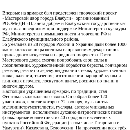
Впервые на ярмарке был представлен творческий проект
«Мастеровой двор города Елабуги», организованный
РООМиДИ «Планета добра» и Елабужским государственным
музеем-заповедником при поддержке Министерства культуры
РФ, Министерства промышленности и торговли РФ и
Елабужского муниципального района.
56 умельцев из 28 городов России и Украины дали более 1000
мастер-классов по различным направлениям декоративно-
прикладного искусства и народного творчества. Гости
Мастерового двора смогли попробовать свои силы в
лозоплетении, художественной обработке бересты, гончарном
ремесле, резьбе по дереву, выдувании стекла, художественной
ковке, валянии, ткачестве, изготовлении народной куклы и
глиняных игрушек, лоскутном шитье, росписи по ткани и
многом другом.
Настоящим украшением ярмарки, по традиции, стал
Фестиваль колокольного звона. Он собрал более 120
участников, в числе которых 72 звонаря, музыканты-
мультиинструменталисты, гусляры, авторы уникальных
инструментов, исполнители духовно-патриотических песен,
фольклорные коллективы из 40 городов и населённых
пунктов Российской Федерации (в том числе Татарстана и
Удмуртии), Казахстана, Белоруссии. На протяжении всех трёх