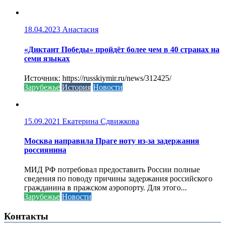
18.04.2023
Анастасия
«Диктант Победы» пройдёт более чем в 40 странах на
семи языках
Источник: https://russkiymir.ru/news/312425/
Зарубежье
История
Новости
15.09.2021
Екатерина Сдвижкова
Москва направила Праге ноту из-за задержания
россиянина
МИД РФ потребовал предоставить России полные
сведения по поводу причины задержания российского
гражданина в пражском аэропорту. Для этого...
Зарубежье
Новости
Контакты