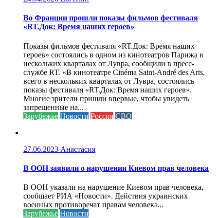
Во Франции прошли показы фильмов фестиваля
«RT.Док: Время наших героев»
Показы фильмов фестиваля «RT.Док: Время наших
героев» состоялись в одном из кинотеатров Парижа в
нескольких кварталах от Лувра, сообщили в пресс-
службе RT. «В кинотеатре Cinéma Saint-André des Arts,
всего в нескольких кварталах от Лувра, состоялись
показы фестиваля «RT.Док: Время наших героев».
Многие зрители пришли впервые, чтобы увидеть
запрещенные на...
Зарубежье
Новости
Россия
СВО
27.06.2023
Анастасия
В ООН заявили о нарушении Киевом прав человека
В ООН указали на нарушение Киевом прав человека,
сообщает РИА «Новости». Действия украинских
военных противоречат правам человека...
Зарубежье
Новости