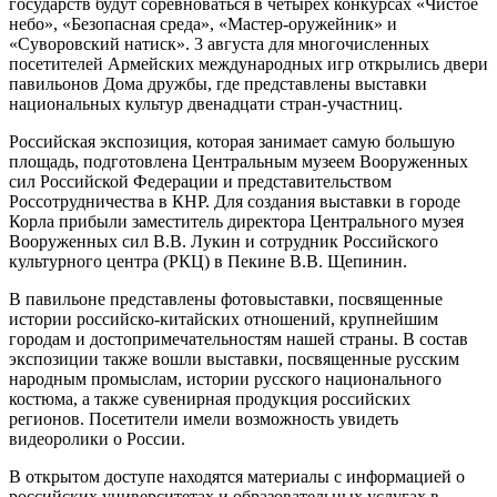
государств будут соревноваться в четырех конкурсах «Чистое
небо», «Безопасная среда», «Мастер-оружейник» и
«Суворовский натиск». 3 августа для многочисленных
посетителей Армейских международных игр открылись двери
павильонов Дома дружбы, где представлены выставки
национальных культур двенадцати стран-участниц.
Российская экспозиция, которая занимает самую большую
площадь, подготовлена Центральным музеем Вооруженных
сил Российской Федерации и представительством
Россотрудничества в КНР. Для создания выставки в городе
Корла прибыли заместитель директора Центрального музея
Вооруженных сил В.В. Лукин и сотрудник Российского
культурного центра (РКЦ) в Пекине В.В. Щепинин.
В павильоне представлены фотовыставки, посвященные
истории российско-китайских отношений, крупнейшим
городам и достопримечательностям нашей страны. В состав
экспозиции также вошли выставки, посвященные русским
народным промыслам, истории русского национального
костюма, а также сувенирная продукция российских
регионов. Посетители имели возможность увидеть
видеоролики о России.
В открытом доступе находятся материалы с информацией о
российских университетах и образовательных услугах в