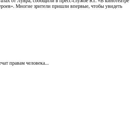
алах от Лувра, сообщили в пресс-службе RT. «В кинотеатре
 героев». Многие зрители пришли впервые, чтобы увидеть
ат правам человека...