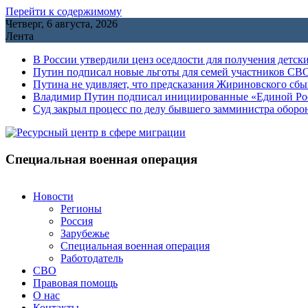
Перейти к содержимому
Четверг, 6 августа, 2026
Лента
В России утвердили ценз оседлости для получения детск
Путин подписал новые льготы для семей участников СВО
Путина не удивляет, что предсказания Жириновского сб
Владимир Путин подписал инициированные «Единой Росс
Cуд закрыл процесс по делу бывшего замминистра обор
Специальная военная операция
Новости
Регионы
Россия
Зарубежье
Специальная военная операция
Работодатель
СВО
Правовая помощь
О нас
Контакты