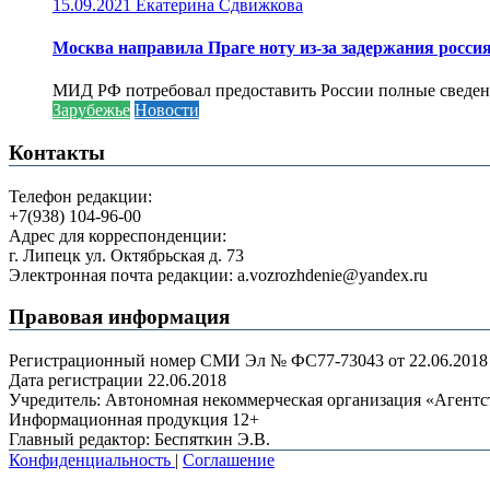
15.09.2021
Екатерина Сдвижкова
Москва направила Праге ноту из-за задержания росси
МИД РФ потребовал предоставить России полные сведени
Зарубежье
Новости
Контакты
Телефон редакции:
+7(938) 104-96-00
Адрес для корреспонденции:
г. Липецк ул. Октябрьская д. 73
Электронная почта редакции: a.vozrozhdenie@yandex.ru
Правовая информация
Регистрационный номер СМИ Эл № ФС77-73043 от 22.06.2018 г
Дата регистрации 22.06.2018
Учредитель: Автономная некоммерческая организация «Агент
Информационная продукция 12+
Главный редактор: Беспяткин Э.В.
Конфиденциальность
|
Соглашение