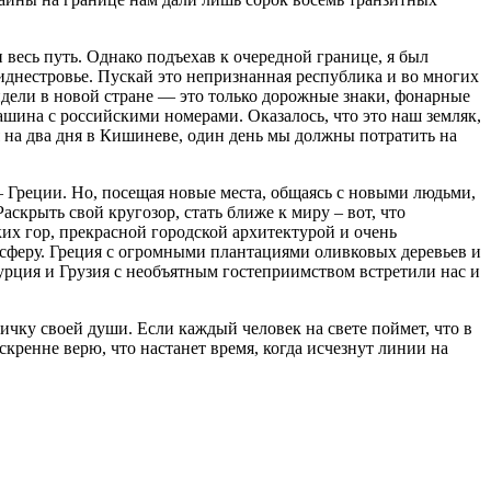
 весь путь. Однако подъехав к очередной границе, я был
риднестровье. Пускай это непризнанная республика и во многих
видели в новой стране — это только дорожные знаки, фонарные
ашина с российскими номерами. Оказалось, что это наш земляк,
 на два дня в Кишиневе, один день мы должны потратить на
– Греции. Но, посещая новые места, общаясь с новыми людьми,
аскрыть свой кругозор, стать ближе к миру – вот, что
их гор, прекрасной городской архитектурой и очень
сферу. Греция с огромными плантациями оливковых деревьев и
урция и Грузия с необъятным гостеприимством встретили нас и
ичку своей души. Если каждый человек на свете поймет, что в
скренне верю, что настанет время, когда исчезнут линии на