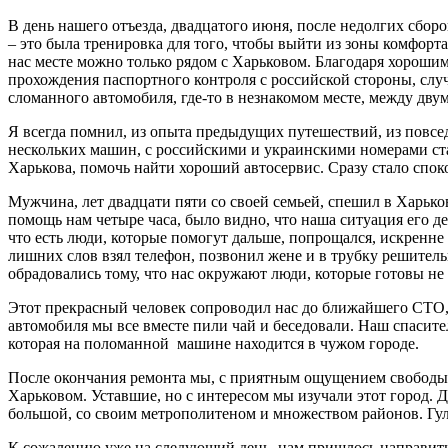
В день нашего отъезда, двадцатого июня, после недолгих сборо
– это была тренировка для того, чтобы выйти из зоны комфорт
нас месте можно только рядом с Харьковом. Благодаря хороши
прохождения паспортного контроля с российской стороны, случ
сломанного автомобиля, где-то в незнакомом месте, между дву
Я всегда помнил, из опыта предыдущих путешествий, из повсед
нескольких машин, с российскими и украинскими номерами ст
Харькова, помочь найти хороший автосервис. Сразу стало спок
Мужчина, лет двадцати пяти со своей семьей, спешил в Харько
помощь нам четыре часа, было видно, что наша ситуация его де
что есть люди, которые помогут дальше, попрощался, искренне
лишних слов взял телефон, позвонил жене и в трубку решитель
обрадовались тому, что нас окружают люди, которые готовы не
Этот прекрасный человек сопроводил нас до ближайшего СТО, и
автомобиля мы все вместе пили чай и беседовали. Наш спаситель
которая на поломанной машине находится в чужом городе.
После окончания ремонта мы, с приятным ощущением свободы 
Харьковом. Уставшие, но с интересом мы изучали этот город. 
большой, со своим метрополитеном и множеством районов. Гуляя
К сожалению уже на следующий день, нам пришлось направитьс