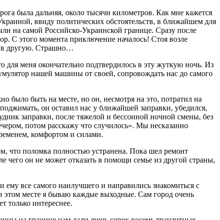
рога была дальняя, около тысячи километров. Как мне кажется
 Украиной, ввиду политических обстоятельств, в ближайшем для
ыли на самой Российско-Украинской границе. Сразу после
ор. С этого момента приключение началось! Стоя возле
ть в другую. Страшно…
то для меня окончательно подтвердилось в эту жуткую ночь. Из
мулятор нашей машины от своей, сопровождать нас до самого
о было быть на месте, но он, несмотря на это, потратил на
 поджимать, он оставил нас у ближайшей заправки, убедился,
удник заправки, после тяжелой и бессонной ночной смены, без
ечером, потом расскажу что случилось». Мы несказанно
временем, комфортом и силами.
том, что поломка полностью устранена. Пока шел ремонт
ле чего он не может отказать в помощи семье из другой страны,
 ему все самого наилучшего и направились знакомиться с
 в этом месте я бываю каждые выходные. Сам город очень
ет только интереснее.
аины на границе нам дали лишь сорок восемь транзитных