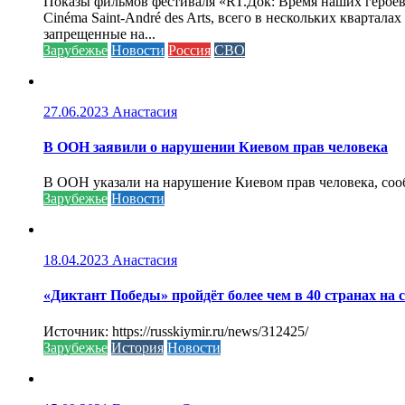
Показы фильмов фестиваля «RT.Док: Время наших героев»
Cinéma Saint-André des Arts, всего в нескольких кварта
запрещенные на...
Зарубежье
Новости
Россия
СВО
27.06.2023
Анастасия
В ООН заявили о нарушении Киевом прав человека
В ООН указали на нарушение Киевом прав человека, соо
Зарубежье
Новости
18.04.2023
Анастасия
«Диктант Победы» пройдёт более чем в 40 странах на 
Источник: https://russkiymir.ru/news/312425/
Зарубежье
История
Новости