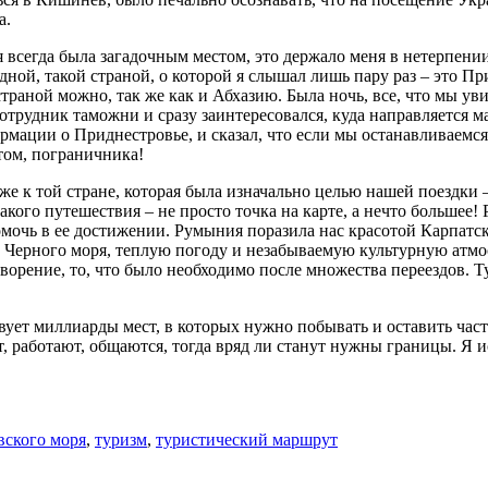
а.
 всегда была загадочным местом, это держало меня в нетерпении
ной, такой страной, о которой я слышал лишь пару раз – это П
страной можно, так же как и Абхазию. Была ночь, все, что мы у
трудник таможни и сразу заинтересовался, куда направляется м
мации о Приднестровье, и сказал, что если мы останавливаемся
том, пограничника!
е к той стране, которая была изначально целью нашей поездки 
кого путешествия – не просто точка на карте, а нечто большее! Р
омочь в ее достижении. Румыния поразила нас красотой Карпатск
 Черного моря, теплую погоду и незабываемую культурную атмо
орение, то, что было необходимо после множества переездов. Т
вует миллиарды мест, в которых нужно побывать и оставить част
, работают, общаются, тогда вряд ли станут нужны границы. Я и
.
вского моря
,
туризм
,
туристический маршрут