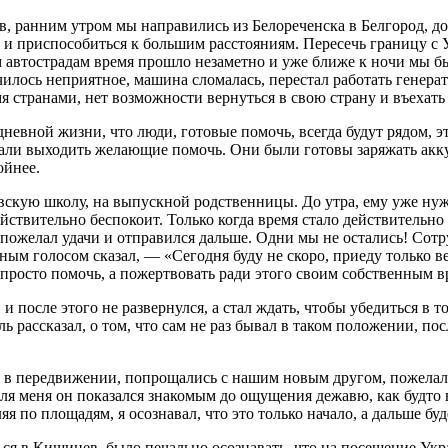
в, ранним утром мы направились из Белореченска в Белгород, до
а и приспособиться к большим расстояниям. Пересечь границу с
м автострадам время прошло незаметно и уже ближе к ночи мы б
илось неприятное, машина сломалась, перестал работать генерат
мя странами, нет возможности вернуться в свою страну и въеха
невной жизни, что люди, готовые помочь, всегда будут рядом, э
али выходить желающие помочь. Они были готовы заряжать акку
ойнее.
вскую школу, на выпускной родственницы. До утра, ему уже нужн
йствительно беспокоит. Только когда время стало действительно
 пожелал удачи и отправился дальше. Одни мы не остались! Сотр
ным голосом сказал, — «Сегодня буду не скоро, приеду только в
 просто помочь, а пожертвовать ради этого своим собственным 
 после этого не развернулся, а стал ждать, чтобы убедиться в 
 рассказал, о том, что сам не раз бывал в таком положении, пос
в передвижении, попрощались с нашим новым другом, пожелали
Для меня он показался знакомым до ощущения дежавю, как будто
 по площадям, я осознавал, что это только начало, а дальше буд
я в Кишинев, было печально осознавать, что на посещение Укр