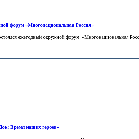
ужной форум «Многонациональная Россия»
е состоялся ежегодный окружной форум «Многонациональная Росс
ок: Время наших героев»