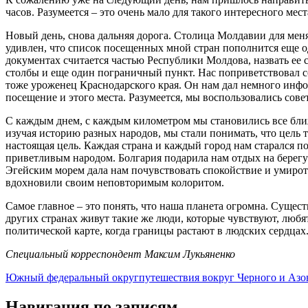
часов. Разумеется – это очень мало для такого интересного мест
Новый день, снова дальняя дорога. Столица Молдавии для меня
удивлен, что список посещенных мной стран пополнится еще од
документах считается частью Республики Молдова, назвать ее 
столбы и еще один пограничный пункт. Нас поприветствовал со
тоже уроженец Краснодарского края. Он нам дал немного инфор
посещение и этого места. Разумеется, мы воспользовались сове
С каждым днем, с каждым километром мы становились все ближ
изучая историю разных народов, мы стали понимать, что цель та
настоящая цель. Каждая страна и каждый город нам старался п
приветливым народом. Болгария подарила нам отдых на берегу
Эгейским морем дала нам почувствовать спокойствие и умиротв
вдохновили своим неповторимым колоритом.
Самое главное – это понять, что наша планета огромна. Сущест
других странах живут такие же люди, которые чувствуют, любят
политической карте, когда границы растают в людских сердцах
Специальный корреспондент Максим Лукьяненко
Южный федеральный округ
путешествия вокруг Черного и Азо
Навигация по записям