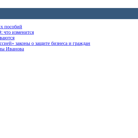
их пособий
: что изменится
ываются
ией» законы о защите бизнеса и граждан
оны Иванова