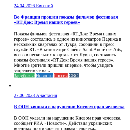
24.04.2026
Евгений
Во Франции прошли показы фильмов фестиваля
«RT.Док: Время наших героев»
Показы фильмов фестиваля «RT.Док: Время наших
героев» состоялись в одном из кинотеатров Парижа в
нескольких кварталах от Лувра, сообщили в пресс-
службе RT. «В кинотеатре Cinéma Saint-André des Arts,
всего в нескольких кварталах от Лувра, состоялись
показы фестиваля «RT.Док: Время наших героев».
Многие зрители пришли впервые, чтобы увидеть
запрещенные на...
Зарубежье
Новости
Россия
СВО
27.06.2023
Анастасия
В ООН заявили о нарушении Киевом прав человека
В ООН указали на нарушение Киевом прав человека,
сообщает РИА «Новости». Действия украинских
военных противоречат правам человека...