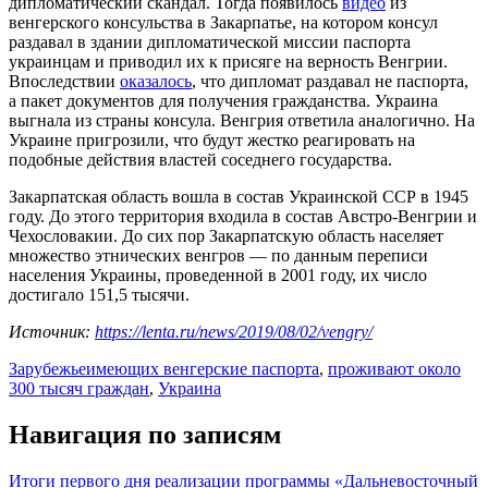
дипломатический скандал. Тогда появилось
видео
из
венгерского консульства в Закарпатье, на котором консул
раздавал в здании дипломатической миссии паспорта
украинцам и приводил их к присяге на верность Венгрии.
Впоследствии
оказалось
, что дипломат раздавал не паспорта,
а пакет документов для получения гражданства. Украина
выгнала из страны консула. Венгрия ответила аналогично. На
Украине пригрозили, что будут жестко реагировать на
подобные действия властей соседнего государства.
Закарпатская область вошла в состав Украинской ССР в 1945
году. До этого территория входила в состав Австро-Венгрии и
Чехословакии. До сих пор Закарпатскую область населяет
множество этнических венгров — по данным переписи
населения Украины, проведенной в 2001 году, их число
достигало 151,5 тысячи.
Источник:
https://lenta.ru/news/2019/08/02/vengry/
Зарубежье
имеющих венгерские паспорта
,
проживают около
300 тысяч граждан
,
Украина
Навигация по записям
Итоги первого дня реализации программы «Дальневосточный