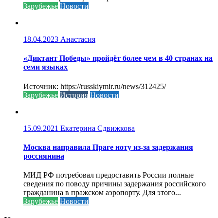
Зарубежье
Новости
18.04.2023
Анастасия
«Диктант Победы» пройдёт более чем в 40 странах на
семи языках
Источник: https://russkiymir.ru/news/312425/
Зарубежье
История
Новости
15.09.2021
Екатерина Сдвижкова
Москва направила Праге ноту из-за задержания
россиянина
МИД РФ потребовал предоставить России полные
сведения по поводу причины задержания российского
гражданина в пражском аэропорту. Для этого...
Зарубежье
Новости