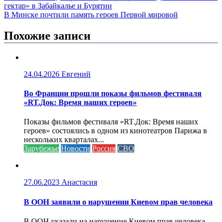
гектар» в Забайкалье и Бурятии
В Минске почтили память героев Первой мировой
Похожие записи
24.04.2026
Евгений
Во Франции прошли показы фильмов фестиваля
«RT.Док: Время наших героев»
Показы фильмов фестиваля «RT.Док: Время наших
героев» состоялись в одном из кинотеатров Парижа в
нескольких кварталах...
Зарубежье
Новости
Россия
СВО
27.06.2023
Анастасия
В ООН заявили о нарушении Киевом прав человека
В ООН указали на нарушение Киевом прав человека,