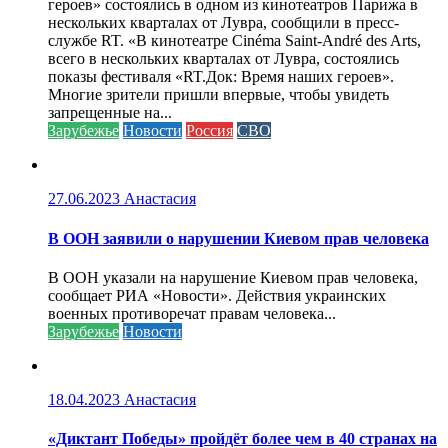
героев» состоялись в одном из кинотеатров Парижа в
нескольких кварталах от Лувра, сообщили в пресс-
службе RT. «В кинотеатре Cinéma Saint-André des Arts,
всего в нескольких кварталах от Лувра, состоялись
показы фестиваля «RT.Док: Время наших героев».
Многие зрители пришли впервые, чтобы увидеть
запрещенные на...
Зарубежье
Новости
Россия
СВО
27.06.2023
Анастасия
В ООН заявили о нарушении Киевом прав человека
В ООН указали на нарушение Киевом прав человека,
сообщает РИА «Новости». Действия украинских
военных противоречат правам человека...
Зарубежье
Новости
18.04.2023
Анастасия
«Диктант Победы» пройдёт более чем в 40 странах на