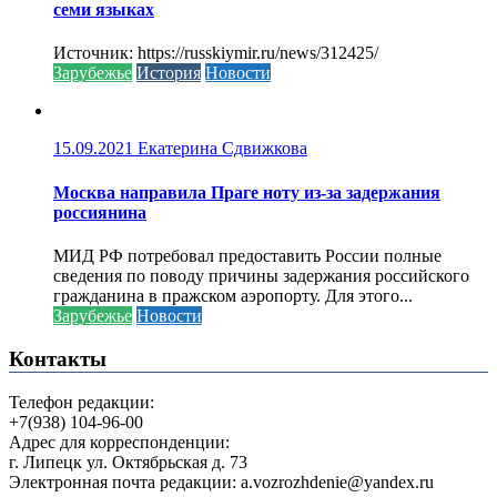
семи языках
Источник: https://russkiymir.ru/news/312425/
Зарубежье
История
Новости
15.09.2021
Екатерина Сдвижкова
Москва направила Праге ноту из-за задержания
россиянина
МИД РФ потребовал предоставить России полные
сведения по поводу причины задержания российского
гражданина в пражском аэропорту. Для этого...
Зарубежье
Новости
Контакты
Телефон редакции:
+7(938) 104-96-00
Адрес для корреспонденции:
г. Липецк ул. Октябрьская д. 73
Электронная почта редакции: a.vozrozhdenie@yandex.ru