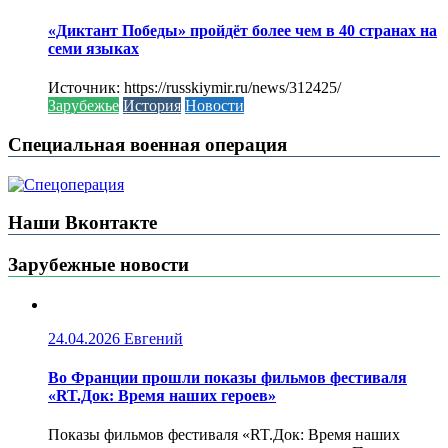
«Диктант Победы» пройдёт более чем в 40 странах на
семи языках
Источник: https://russkiymir.ru/news/312425/
Зарубежье
История
Новости
Специальная военная операция
Наши Вконтакте
Зарубежные новости
24.04.2026
Евгений
Во Франции прошли показы фильмов фестиваля
«RT.Док: Время наших героев»
Показы фильмов фестиваля «RT.Док: Время наших