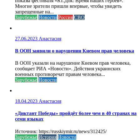
показы фестиваля «RT.Док: Время наших героев».
Многие зрители пришли впервые, чтобы увидеть
запрещенные на...
Зарубежье
Новости
Россия
СВО
27.06.2023
Анастасия
В ООН заявили о нарушении Киевом прав человека
В ООН указали на нарушение Киевом прав человека,
сообщает РИА «Новости». Действия украинских
военных противоречат правам человека...
Зарубежье
Новости
18.04.2023
Анастасия
«Диктант Победы» пройдёт более чем в 40 странах на
семи языках
Источник: https://russkiymir.ru/news/312425/
Зарубежье
История
Новости