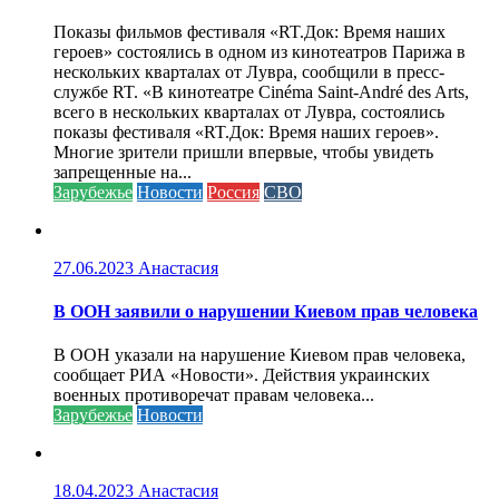
Показы фильмов фестиваля «RT.Док: Время наших
героев» состоялись в одном из кинотеатров Парижа в
нескольких кварталах от Лувра, сообщили в пресс-
службе RT. «В кинотеатре Cinéma Saint-André des Arts,
всего в нескольких кварталах от Лувра, состоялись
показы фестиваля «RT.Док: Время наших героев».
Многие зрители пришли впервые, чтобы увидеть
запрещенные на...
Зарубежье
Новости
Россия
СВО
27.06.2023
Анастасия
В ООН заявили о нарушении Киевом прав человека
В ООН указали на нарушение Киевом прав человека,
сообщает РИА «Новости». Действия украинских
военных противоречат правам человека...
Зарубежье
Новости
18.04.2023
Анастасия