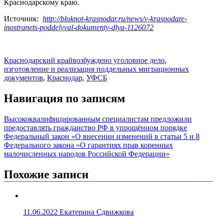
Краснодарскому краю.
Источник:
http://bloknot-krasnodar.ru/news/v-krasnodare-
inostranets-poddelyval-dokumenty-dlya-1126072
Краснодарский край
возбуждено уголовное дело
,
изготовление и реализация поддельных миграционных
документов
,
Краснодар
,
УФСБ
Навигация по записям
Высококвалифицированным специалистам предложили
предоставлять гражданство РФ в упрощённом порядке
Федеральный закон «О внесении изменений в статьи 5 и 8
Федерального закона «О гарантиях прав коренных
малочисленных народов Российской Федерации»
Похожие записи
11.06.2022
Екатерина Сдвижкова