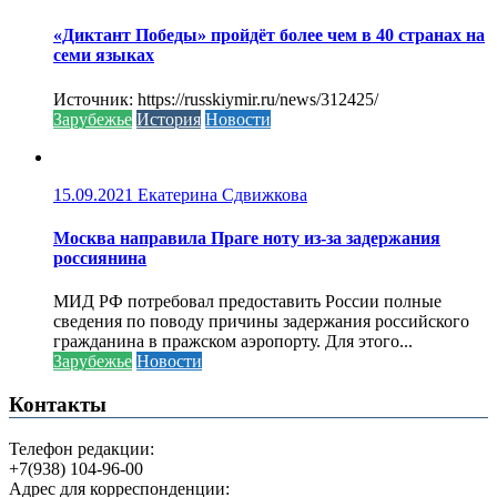
«Диктант Победы» пройдёт более чем в 40 странах на
семи языках
Источник: https://russkiymir.ru/news/312425/
Зарубежье
История
Новости
15.09.2021
Екатерина Сдвижкова
Москва направила Праге ноту из-за задержания
россиянина
МИД РФ потребовал предоставить России полные
сведения по поводу причины задержания российского
гражданина в пражском аэропорту. Для этого...
Зарубежье
Новости
Контакты
Телефон редакции:
+7(938) 104-96-00
Адрес для корреспонденции: