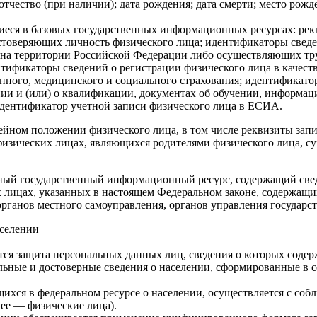
тчество (при наличии); дата рождения; дата смерти; место рож
еся в базовых государственных информационных ресурсах: рекви
достоверяющих личность физического лица; идентификаторы све
 на территории Российской Федерации либо осуществляющих тру
ентификаторы сведений о регистрации физического лица в каче
нного, медицинского и социального страхования; идентификатор
нии и (или) о квалификации, документах об обучении, информа
идентификатор учетной записи физического лица в ЕСИА.
ейном положении физического лица, в том числе реквизиты запис
физических лицах, являющихся родителями физического лица, суп
льный государственный информационный ресурс, содержащий св
х лицах, указанных в настоящем Федеральном законе, содержащ
органов местного самоуправления, органов управления госуда
аселении
тся защита персональных данных лиц, сведения о которых содерж
льные и достоверные сведения о населении, сформированные в с
щихся в федеральном ресурсе о населении, осуществляется с со
лее — физические лица).