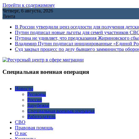
Перейти к содержимому
Четверг, 6 августа, 2026
Лента
В России утвердили ценз оседлости для получения детск
Путин подписал новые льготы для семей участников СВО
Путина не удивляет, что предсказания Жириновского сб
Владимир Путин подписал инициированные «Единой Росс
Cуд закрыл процесс по делу бывшего замминистра обор
Специальная военная операция
Новости
Регионы
Россия
Зарубежье
Специальная военная операция
Работодатель
СВО
Правовая помощь
О нас
Контакты