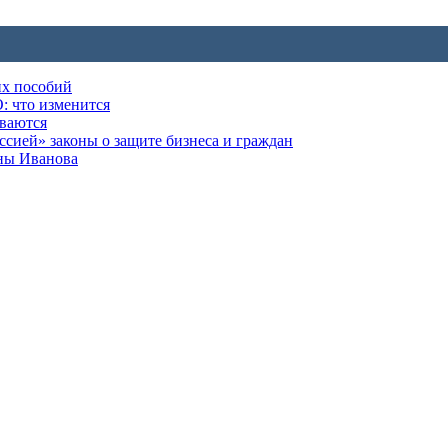
их пособий
: что изменится
ываются
ией» законы о защите бизнеса и граждан
оны Иванова