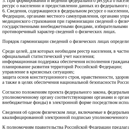
5. При формировании и ведении федерального ресурса о насе
ресурс о населении и предоставлении данных из федерального 
6. Сведения, содержащиеся в федеральном ресурсе о населени
Федерации, органами местного самоуправления, органами уп
медицинского страхования при гармонизации сведений о физ
государственными внебюджетными фондами, избирательными к
противоречивый характер сведений о физических лицах.
Порядок гармонизации сведений о физических лицах определи
Среди целей, для которых необходим реестр населения, в частн
официальный статистический учет населения;
информационная поддержка обеспечения исполнения граждана
планирование развития территорий Российской Федерации;
управление в кризисных ситуациях;
защита основ конституционного строя, нравственности, здоро
а также в целях обеспечения национальной безопасности Росс
Согласно положениям проекта федерального закона, федеральн
уполномоченному органу соответствующими органами и орган
внебюджетные фонды) в электронной форме посредством испо
Сведения об одном физическом лице, включаемые в федеральны
квалифицированной электронной подписью уполномоченного 
К полномочиям правительства Российской Федерации предлага