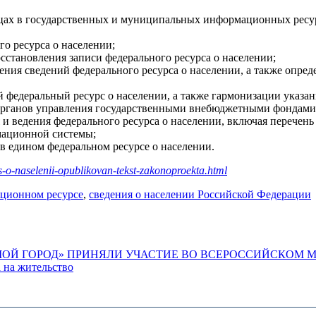
ицах в государственных и муниципальных информационных ресу
о ресурса о населении;
сстановления записи федерального ресурса о населении;
ния сведений федерального ресурса о населении, а также опре
ый федеральный ресурс о населении, а также гармонизации ука
рганов управления государственными внебюджетными фондами
и ведения федерального ресурса о населении, включая перечень
мационной системы;
в едином федеральном ресурсе о населении.
rs-o-naselenii-opublikovan-tekst-zakonoproekta.html
ационном ресурсе
,
сведения о населении Российской Федерации
«МОЙ ГОРОД» ПРИНЯЛИ УЧАСТИЕ ВО ВСЕРОССИЙСКОМ
 на жительство