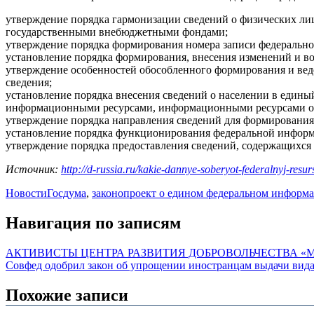
утверждение порядка гармонизации сведений о физических л
государственными внебюджетными фондами;
утверждение порядка формирования номера записи федеральног
установление порядка формирования, внесения изменений и во
утверждение особенностей обособленного формирования и веде
сведения;
установление порядка внесения сведений о населении в един
информационными ресурсами, информационными ресурсами о
утверждение порядка направления сведений для формирования 
установление порядка функционирования федеральной инфор
утверждение порядка предоставления сведений, содержащихся 
Источник:
http://d-russia.ru/kakie-dannye-soberyot-federalnyj-resu
Новости
Госдума
,
законопроект о едином федеральном информ
Навигация по записям
АКТИВИСТЫ ЦЕНТРА РАЗВИТИЯ ДОБРОВОЛЬЧЕСТВА 
Совфед одобрил закон об упрощении иностранцам выдачи вида
Похожие записи