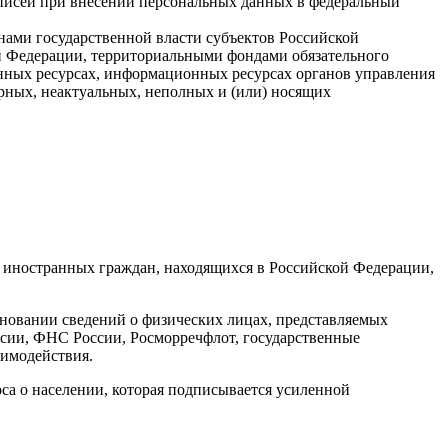
аписей при внесении персональных данных в федеральный
нами государственной власти субъектов Российской
 Федерации, территориальными фондами обязательного
нных ресурсах, информационных ресурсах органов управления
ных, неактуальных, неполных и (или) носящих
и иностранных граждан, находящихся в Российской Федерации,
сновании сведений о физических лицах, представляемых
ии, ФНС России, Росморречфлот, государственные
аимодействия.
са о населении, которая подписывается усиленной