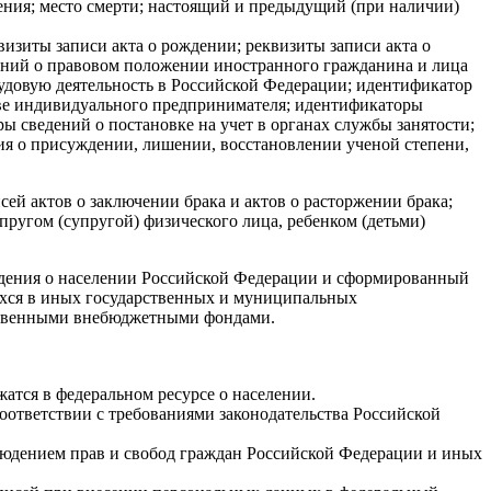
дения; место смерти; настоящий и предыдущий (при наличии)
зиты записи акта о рождении; реквизиты записи акта о
дений о правовом положении иностранного гражданина и лица
довую деятельность в Российской Федерации; идентификатор
стве индивидуального предпринимателя; идентификаторы
ы сведений о постановке на учет в органах службы занятости;
ция о присуждении, лишении, восстановлении ученой степени,
ей актов о заключении брака и актов о расторжении брака;
ругом (супругой) физического лица, ребенком (детьми)
едения о населении Российской Федерации и сформированный
ихся в иных государственных и муниципальных
рственными внебюджетными фондами.
атся в федеральном ресурсе о населении.
оответствии с требованиями законодательства Российской
блюдением прав и свобод граждан Российской Федерации и иных