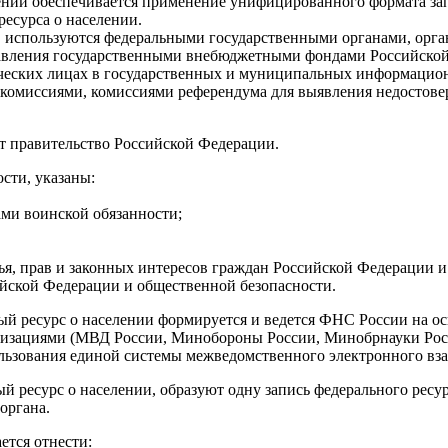
лении обеспечивается применение унифицированного формата з
ресурса о населении.
и, используются федеральными государственными органами, орга
равления государственными внебюджетными фондами Российской
ических лицах в государственных и муниципальных информацио
омиссиями, комиссиями референдума для выявления недостовер
т правительство Российской Федерации.
ости, указаны:
ми воинской обязанности;
вья, прав и законных интересов граждан Российской Федерации 
ийской Федерации и общественной безопасности.
ый ресурс о населении формируется и ведется ФНС России на о
изациями (МВД России, Минобороны России, Минобрнауки Росс
льзования единой системы межведомственного электронного вз
й ресурс о населении, образуют одну запись федерального ресур
органа.
ется отнести: