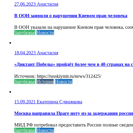
27.06.2023
Анастасия
В ООН заявили о нарушении Киевом прав человека
В ООН указали на нарушение Киевом прав человека, соо
Зарубежье
Новости
18.04.2023
Анастасия
«Диктант Победы» пройдёт более чем в 40 странах на 
Источник: https://russkiymir.ru/news/312425/
Зарубежье
История
Новости
15.09.2021
Екатерина Сдвижкова
Москва направила Праге ноту из-за задержания росси
МИД РФ потребовал предоставить России полные сведени
Зарубежье
Новости