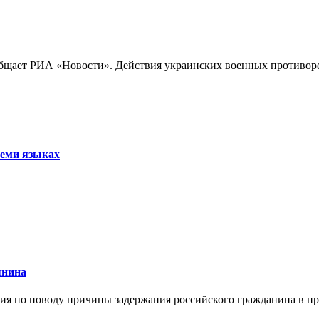
бщает РИА «Новости». Действия украинских военных противореч
семи языках
янина
я по поводу причины задержания российского гражданина в праж