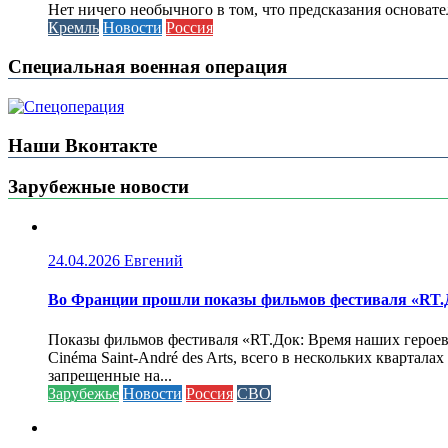
Нет ничего необычного в том, что предсказания основа
Кремль
Новости
Россия
Специальная военная операция
Наши Вконтакте
Зарубежные новости
24.04.2026
Евгений
Во Франции прошли показы фильмов фестиваля «RT.Д
Показы фильмов фестиваля «RT.Док: Время наших героев»
Cinéma Saint-André des Arts, всего в нескольких кварта
запрещенные на...
Зарубежье
Новости
Россия
СВО