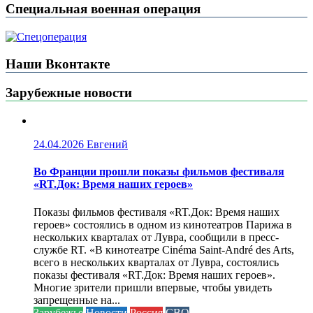
Специальная военная операция
Наши Вконтакте
Зарубежные новости
24.04.2026
Евгений
Во Франции прошли показы фильмов фестиваля
«RT.Док: Время наших героев»
Показы фильмов фестиваля «RT.Док: Время наших
героев» состоялись в одном из кинотеатров Парижа в
нескольких кварталах от Лувра, сообщили в пресс-
службе RT. «В кинотеатре Cinéma Saint-André des Arts,
всего в нескольких кварталах от Лувра, состоялись
показы фестиваля «RT.Док: Время наших героев».
Многие зрители пришли впервые, чтобы увидеть
запрещенные на...
Зарубежье
Новости
Россия
СВО