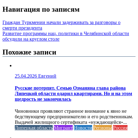
Навигация по записям
Граждан Туркмении начали задерживать за разговоры о
смерти президента
Развитие программы нац. политики в Челябинской области
обсудили на круглом столе
Похожие записи
25.04.2026
Евгений
Русские потерпят. Семью Озманяна глава района
Липецкой области одарил квартирами. Но и на этом
щедрость не закончилась
Чиновники проявляют странное внимание к явно не
бедствующему предпринимателю и его родственникам.
Выдачей жилищного сертификата «нуждающейся»...
Липецкая область
Мигрант
Новости
Регионы
Россия