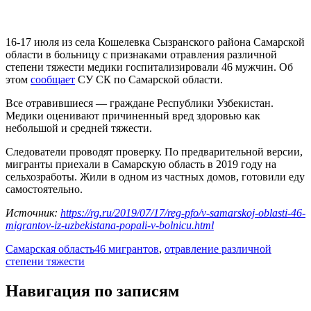
16-17 июля из села Кошелевка Сызранского района Самарской
области в больницу с признаками отравления различной
степени тяжести медики госпитализировали 46 мужчин. Об
этом
сообщает
СУ СК по Самарской области.
Все отравившиеся — граждане Республики Узбекистан.
Медики оценивают причиненный вред здоровью как
небольшой и средней тяжести.
Следователи проводят проверку. По предварительной версии,
мигранты приехали в Самарскую область в 2019 году на
сельхозработы. Жили в одном из частных домов, готовили еду
самостоятельно.
Источник:
https://rg.ru/2019/07/17/reg-pfo/v-samarskoj-oblasti-46-
migrantov-iz-uzbekistana-popali-v-bolnicu.html
Самарская область
46 мигрантов
,
отравление различной
степени тяжести
Навигация по записям