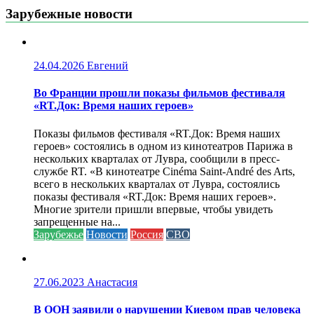
Зарубежные новости
24.04.2026
Евгений
Во Франции прошли показы фильмов фестиваля
«RT.Док: Время наших героев»
Показы фильмов фестиваля «RT.Док: Время наших
героев» состоялись в одном из кинотеатров Парижа в
нескольких кварталах от Лувра, сообщили в пресс-
службе RT. «В кинотеатре Cinéma Saint-André des Arts,
всего в нескольких кварталах от Лувра, состоялись
показы фестиваля «RT.Док: Время наших героев».
Многие зрители пришли впервые, чтобы увидеть
запрещенные на...
Зарубежье
Новости
Россия
СВО
27.06.2023
Анастасия
В ООН заявили о нарушении Киевом прав человека