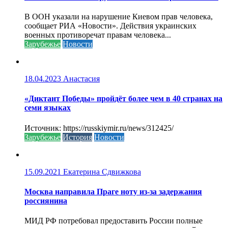
В ООН указали на нарушение Киевом прав человека,
сообщает РИА «Новости». Действия украинских
военных противоречат правам человека...
Зарубежье
Новости
18.04.2023
Анастасия
«Диктант Победы» пройдёт более чем в 40 странах на
семи языках
Источник: https://russkiymir.ru/news/312425/
Зарубежье
История
Новости
15.09.2021
Екатерина Сдвижкова
Москва направила Праге ноту из-за задержания
россиянина
МИД РФ потребовал предоставить России полные