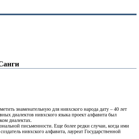
 Санги
метить знаменательную для нивхского народа дату – 40 лет
вных диалектов нивхского языка проект алфавита был
ком диалектах.
ональной письменности. Еще более редки случаи, когда ими
оздатель нивхского алфавита, лауреат Государственной