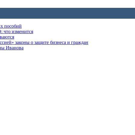
их пособий
: что изменится
ываются
ией» законы о защите бизнеса и граждан
оны Иванова