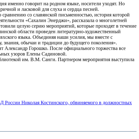
ня именно говорит на родном языке, носители уходят. Но
ричной и ласковой для слуха и сердца песней.
 сравнению со славянской письменностью, история которой
еятельности «Сахалин Энерджи», рассказала о многолетней
отовили целую серию мероприятий, которые проходят в течение
халинской области проведен литературно-художественный
ивхского языка. Объединяя наши усилия, мы вместе с
, знания, обычаи и традиции до будущего поколения».
т Александр Горошко. После официального торжества все
льных узоров Елены Садиновой.
лиотекой им. В.М. Санги. Партнером мероприятия выступила
ВД России Николая Костинского, обвиняемого в должностных