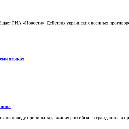
бщает РИА «Новости». Действия украинских военных противореч
семи языках
янина
я по поводу причины задержания российского гражданина в праж