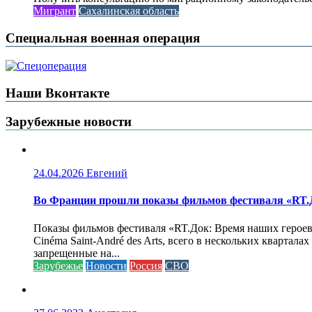
Мигрант
Сахалинская область
Специальная военная операция
Наши Вконтакте
Зарубежные новости
24.04.2026
Евгений
Во Франции прошли показы фильмов фестиваля «RT.Д
Показы фильмов фестиваля «RT.Док: Время наших героев»
Cinéma Saint-André des Arts, всего в нескольких кварта
запрещенные на...
Зарубежье
Новости
Россия
СВО