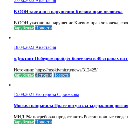
27.06.2023
Анастасия
В ООН заявили о нарушении Киевом прав человека
В ООН указали на нарушение Киевом прав человека, соо
Зарубежье
Новости
18.04.2023
Анастасия
«Диктант Победы» пройдёт более чем в 40 странах на 
Источник: https://russkiymir.ru/news/312425/
Зарубежье
История
Новости
15.09.2021
Екатерина Сдвижкова
Москва направила Праге ноту из-за задержания росси
МИД РФ потребовал предоставить России полные сведени
Зарубежье
Новости