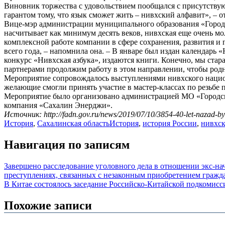
Виновник торжества с удовольствием пообщался с присутствую
гарантом тому, что язык сможет жить – нивхский алфавит», – 
Вице-мэр администрации муниципального образования «Городс
насчитывает как минимум десять веков, нивхская еще очень м
комплексной работе компании в сфере сохранения, развития и
всего года, – напомнила она. – В январе был издан календарь
конкурс «Нивхская азбука», издаются книги. Конечно, мы стар
партнерами продолжим работу в этом направлении, чтобы родно
Мероприятие сопровождалось выступлениями нивхского национ
желающие смогли принять участие в мастер-классах по резьб
Мероприятие было организовано администрацией МО «Городск
компания «Сахалин Энерджи».
Источник: http://fadn.gov.ru/news/2019/07/10/3854-40-let-nazad-byl
История
,
Сахалинская область
История
,
история России
,
нивхск
Навигация по записям
Завершено расследование уголовного дела в отношении экс-н
преступлениях, связанных с незаконным приобретением гражд
В Китае состоялось заседание Российско-Китайской подкомисси
Похожие записи