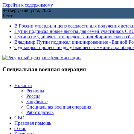
Перейти к содержимому
Четверг, 6 августа, 2026
Лента
В России утвердили ценз оседлости для получения детск
Путин подписал новые льготы для семей участников СВО
Путина не удивляет, что предсказания Жириновского сб
Владимир Путин подписал инициированные «Единой Росс
Cуд закрыл процесс по делу бывшего замминистра обор
Специальная военная операция
Новости
Регионы
Россия
Зарубежье
Специальная военная операция
Работодатель
СВО
Правовая помощь
О нас
Контакты