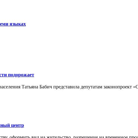
семи языках
сти подорожает
 населения Татьяна Бабич представила депутатам законопроект «О
нный центр
ву, оформить вид на жительство, разрешение на временное про