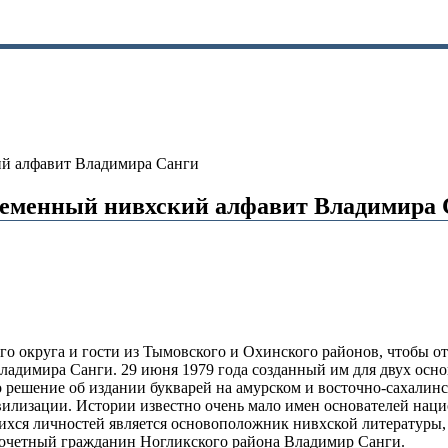
кий алфавит Владимира Санги
овременный нивхский алфавит Владимира
о округа и гости из Тымовского и Охинского районов, чтобы от
ладимира Санги. 29 июня 1979 года созданный им для двух осно
решение об издании букварей на амурском и восточно-сахалинс
илизации. Истории известно очень мало имен основателей наци
хся личностей является основоположник нивхской литературы, с
очетный гражданин Ногликского района Владимир Санги.