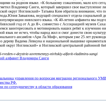
щими на родном языке. «К большому сожалению, мало кто сегод
отметил Владимир Санги, который завершил свое выступление ли
кой округ Ногликский» Татьяна Ким обратила внимание, что по
олода.Юлия Завьялова, ведущий специалист отдела социальной д
 популяризации нивхского языка. «К 40-летию алфавита мы подг
 «Нивхский год от А до Я», совместно с Ассоциацией музеев Са
аемся заинтересовать и мотивировать наших ребят к изучению н
й язык не исчез, чтобы народ жил и смог донести свою культуру
ального ансамбля «Ари Ла Миф», которым уже 25 лет руководи
е по дереву Вадима Левкуна и национальной вышивке орнамента
ой округ Ногликский» и Ногликской центральной районной биб
-vveden-v-deystvie-sovremennyy-nivhskiy-alfavit-vladimira-sangi
ий алфавит Владимира Санги
ачальника управления по вопросам миграции регионального УМ
анства РФ.
и по сотрудничеству в области образования