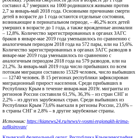
составил 4,7 умерших на 1000 родившихся живыми против
2,7 за январь-май 2018 года. Основными причинами смерти
детей в возрасте до 1 года остаются отдельные состояния,
возникающие в перинатальном периоде, – 46,2% всех детей
умерших в возрасте до 1 года, а также врожденные аномалии
– 12,8%. Количество зарегистрированных в органах ЗАГС
браков в январе-мае 2019 года уменьшилось по сравнению с
аналогичным периодом 2018 года на 572 пары, или на 15,6%.
Количество зарегистрированных в органах ЗАГС разводов в
январе-мае 2019 года уменьшилось по сравнению с
аналогичным периодом 2018 года на 579 разводов, или на
21,2%. За январь-май 2019 года число прибывших по всем
потокам миграции составило 15329 человек, число выбывших
— 12740 человек. В 15 регионах республики зафиксирован
миграционный прирост населения. Среди прибывших в
Республику Крым в течение января-мая 2019г. мигранты из
регионов России составили 61,5%, 36,3% – из стран СНГ и
2,2% – из других зарубежных стран. Среди выбывших из
Республики Крым 73,6% выехали в регионы России, 23,6% –
в страны СНГ и 2,8% – в другие зарубежные страны.
Источник:
https://kianews24.ru/news/v-vosmi-regionakh-krima-
zafiksirovan/
Крымский федеральный округ
,
Республика Крым
демография
,