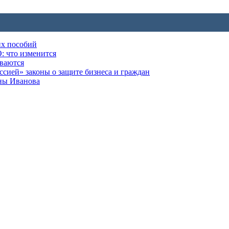
их пособий
: что изменится
ываются
ией» законы о защите бизнеса и граждан
оны Иванова