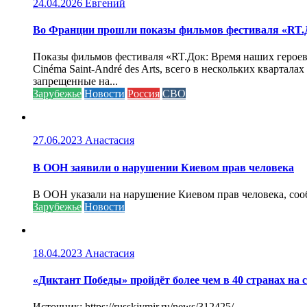
24.04.2026
Евгений
Во Франции прошли показы фильмов фестиваля «RT.Д
Показы фильмов фестиваля «RT.Док: Время наших героев»
Cinéma Saint-André des Arts, всего в нескольких кварта
запрещенные на...
Зарубежье
Новости
Россия
СВО
27.06.2023
Анастасия
В ООН заявили о нарушении Киевом прав человека
В ООН указали на нарушение Киевом прав человека, соо
Зарубежье
Новости
18.04.2023
Анастасия
«Диктант Победы» пройдёт более чем в 40 странах на 
Источник: https://russkiymir.ru/news/312425/