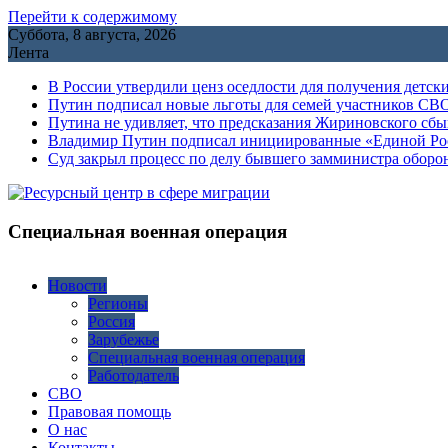
Перейти к содержимому
Суббота, 8 августа, 2026
Лента
В России утвердили ценз оседлости для получения детск
Путин подписал новые льготы для семей участников СВО
Путина не удивляет, что предсказания Жириновского сб
Владимир Путин подписал инициированные «Единой Росс
Cуд закрыл процесс по делу бывшего замминистра обор
Специальная военная операция
Новости
Регионы
Россия
Зарубежье
Специальная военная операция
Работодатель
СВО
Правовая помощь
О нас
Контакты