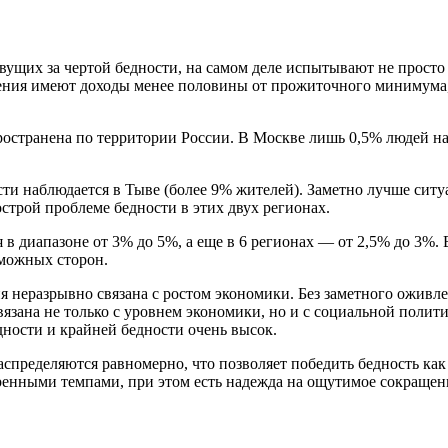
вущих за чертой бедности, на самом деле испытывают не просто
ления имеют доходы менее половины от прожиточного минимума,
ространена по территории России. В Москве лишь 0,5% людей нах
и наблюдается в Тыве (более 9% жителей). Заметно лучше ситуа
строй проблеме бедности в этих двух регионах.
 в диапазоне от 3% до 5%, а еще в 6 регионах — от 2,5% до 3%.
зможных сторон.
я неразрывно связана с ростом экономики. Без заметного оживл
язана не только с уровнем экономики, но и с социальной полити
дности и крайней бедности очень высок.
аспределяются равномерно, что позволяет победить бедность ка
еренными темпами, при этом есть надежда на ощутимое сокращен