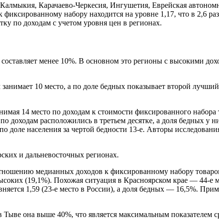
 Калмыкия, Карачаево-Черкесия, Ингушетия, Еврейская автоном
иксированному набору находится на уровне 1,17, что в 2,6 раза
тку по доходам с учетом уровня цен в регионах.
х составляет менее 10%. В основном это регионы с высокими дох
м занимает 10 место, а по доле бедных показывает второй лучший
анимая 14 место по доходам к стоимости фиксированного набора 
о доходам расположились в третьем десятке, а доля бедных у ни
 по доле населения за чертой бедности 13-е. Авторы исследован
ских и дальневосточных регионах.
тношению медианных доходов к фиксированному набору товаров и
высоких (19,1%). Похожая ситуация в Красноярском крае — 44-е 
ется 1,59 (23-е место в России), а доля бедных — 16,5%. Приме
в Тыве она выше 40%, что является максимальным показателем с