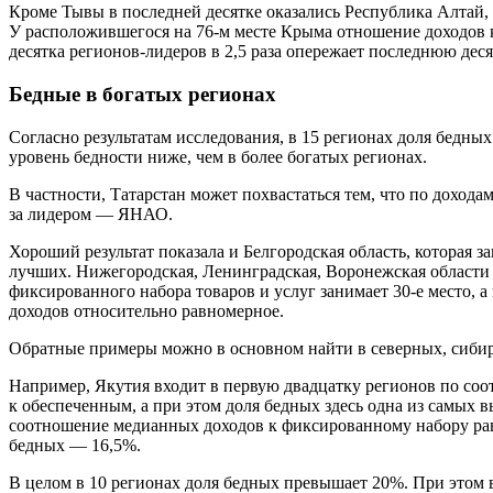
Кроме Тывы в последней десятке оказались Республика Алтай,
У расположившегося на 76-м месте Крыма отношение доходов к ф
десятка регионов-лидеров в 2,5 раза опережает последнюю деся
Бедные в богатых регионах
Согласно результатам исследования, в 15 регионах доля бедны
уровень бедности ниже, чем в более богатых регионах.
В частности, Татарстан может похвастаться тем, что по дохода
за лидером — ЯНАО.
Хороший результат показала и Белгородская область, которая з
лучших. Нижегородская, Ленинградская, Воронежская области п
фиксированного набора товаров и услуг занимает 30-е место, а
доходов относительно равномерное.
Обратные примеры можно в основном найти в северных, сибир
Например, Якутия входит в первую двадцатку регионов по соо
к обеспеченным, а при этом доля бедных здесь одна из самых 
соотношение медианных доходов к фиксированному набору равня
бедных — 16,5%.
В целом в 10 регионах доля бедных превышает 20%. При этом 