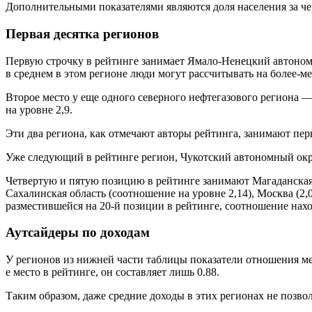
Дополнительными показателями являются доля населения за чер
Первая десятка регионов
Первую строчку в рейтинге занимает Ямало-Ненецкий автономн
в среднем в этом регионе люди могут рассчитывать на более-м
Второе место у еще одного северного нефтегазового региона —
на уровне 2,9.
Эти два региона, как отмечают авторы рейтинга, занимают пе
Уже следующий в рейтинге регион, Чукотский автономный округ
Четвертую и пятую позицию в рейтинге занимают Магаданска
Сахалинская область (соотношение на уровне 2,14), Москва (2,0
разместившейся на 20-й позиции в рейтинге, соотношение находи
Аутсайдеры по доходам
У регионов из нижней части таблицы показатели отношения ме
е место в рейтинге, он составляет лишь 0.88.
Таким образом, даже средние доходы в этих регионах не позв