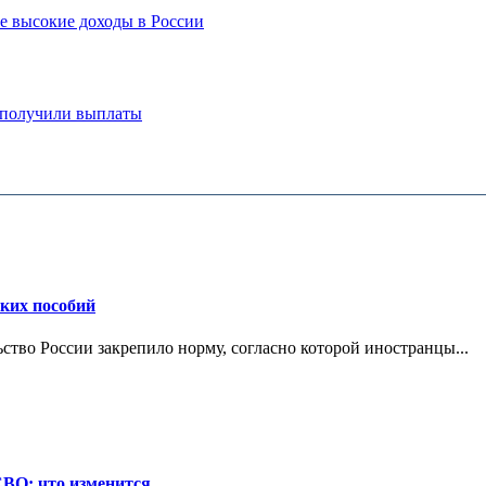
е высокие доходы в России
и получили выплаты
ских пособий
ьство России закрепило норму, согласно которой иностранцы...
СВО: что изменится