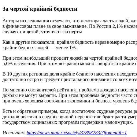
За чертой крайней бедности
Авторы исследования отмечают, что некоторая часть людей, жи
в финансовом плане за свое выживание. По России 2,1% насе
случаях нищетой, уточняют эксперты.
Как и другие показатели, крайняя бедность неравномерно расп
крайне бедных людей — менее 1%.
При этом наибольший процент людей за чертой крайней бедност
5,6% населения. При этом все равно можно говорить о крайне о
В 10 других регионах доля крайне бедного населения находится
достаточно остро и требует пристального внимания со всех во
По мнению составителей рейтинга, проблема доходов населени
доходы не могут вырасти. При этом проблема бедности часто св
при очень хорошем состоянии экономики и бизнеса уровень бе
Есть и обратные примеры, когда достаточно скудные ресурсы р
доходов россиян в среднесрочной перспективе будет расти ум
государством социальных программ поддержки малоимущих.
Источник:
https://news.mail.ru/society/37898283/?frommail=1