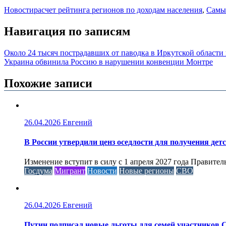
Новости
расчет рейтинга регионов по доходам населения
,
Самы
Навигация по записям
Около 24 тысяч пострадавших от паводка в Иркутской област
Украина обвинила Россию в нарушении конвенции Монтре
Похожие записи
26.04.2026
Евгений
В России утвердили ценз оседлости для получения дет
Изменение вступит в силу с 1 апреля 2027 года Правител
Госдума
Мигрант
Новости
Новые регионы
СВО
26.04.2026
Евгений
Путин подписал новые льготы для семей участников 