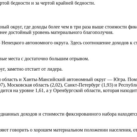
той бедности и за чертой крайней бедности.
ый округ, где доходы более чем в три раза выше стоимости фик
енее достойный уровень материального благополучия.
 Ненецкого автономного округа. Здесь соотношение доходов к с
рвые места с достаточно большим отрывом.
, заметно отстает от лидера.
я область и Ханты-Мансийский автономный округ — Югра. Поми
7), Московская область (2,02), Санкт-Петербург (1,93) и Респуб
тся на уровне 1,61, а у Оренбургской области, которая находитс
дианных доходов и стоимости фиксированного набора находятся 
оляют говорить о хорошем материальном положении населения, о