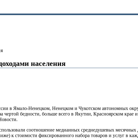
ия
оходами населения
ссии в Ямало-Ненецком, Ненецком и Чукотском автономных окру
а чертой бедности, больше всего в Якутии, Красноярском крае и
Новости.
 использовали соотношение медианных среднедушевых месячных д
же) к стоимости фиксированного набора товаров и услуг в кажд