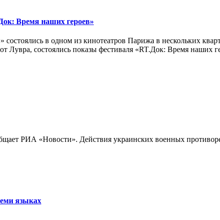
ок: Время наших героев»
 состоялись в одном из кинотеатров Парижа в нескольких кварт
лах от Лувра, состоялись показы фестиваля «RT.Док: Время наших
бщает РИА «Новости». Действия украинских военных противореч
семи языках