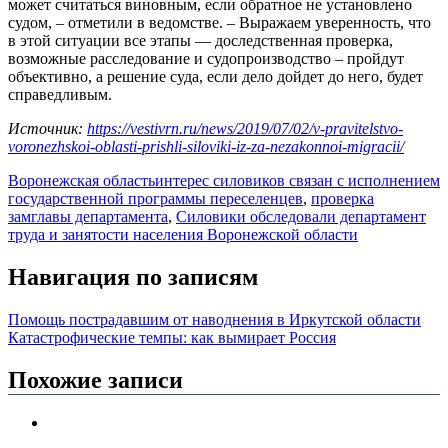
может считаться виновным, если обратное не установлено
судом, – отметили в ведомстве. – Выражаем уверенность, что
в этой ситуации все этапы — доследственная проверка,
возможные расследование и судопроизводство – пройдут
объективно, а решение суда, если дело дойдет до него, будет
справедливым.
Источник:
https://vestivrn.ru/news/2019/07/02/v-pravitelstvo-
voronezhskoi-oblasti-prishli-siloviki-iz-za-nezakonnoi-migracii/
Воронежская область
интерес силовиков связан с исполнением
государственной программы переселенцев
,
проверка
замглавы департамента
,
Силовики обследовали департамент
труда и занятости населения Воронежской области
Навигация по записям
Помощь пострадавшим от наводнения в Иркутской области
Катастрофические темпы: как вымирает Россия
Похожие записи