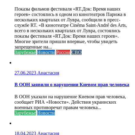
Показы фильмов фестиваля «RT.Док: Время наших
героев» состоялись в одном из кинотеатров Парижа в
нескольких кварталах от Лувра, сообщили в пресс-
службе RT. «В кинотеатре Cinéma Saint-André des Arts,
всего в нескольких кварталах от Лувра, состоялись
показы фестиваля «RT.Док: Время наших героев».
Многие зрители пришли впервые, чтобы увидеть
запрещенные на...
Зарубежье
Новости
Россия
СВО
27.06.2023
Анастасия
В ООН заявили о нарушении Киевом прав человека
В ООН указали на нарушение Киевом прав человека,
сообщает РИА «Новости». Действия украинских
военных противоречат правам человека...
Зарубежье
Новости
18.04.2023
Анастасия