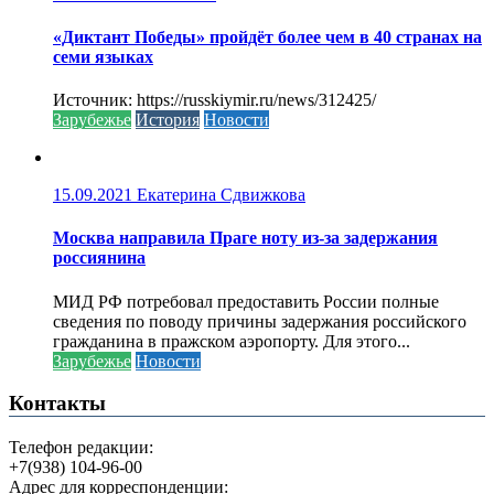
«Диктант Победы» пройдёт более чем в 40 странах на
семи языках
Источник: https://russkiymir.ru/news/312425/
Зарубежье
История
Новости
15.09.2021
Екатерина Сдвижкова
Москва направила Праге ноту из-за задержания
россиянина
МИД РФ потребовал предоставить России полные
сведения по поводу причины задержания российского
гражданина в пражском аэропорту. Для этого...
Зарубежье
Новости
Контакты
Телефон редакции:
+7(938) 104-96-00
Адрес для корреспонденции: